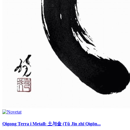
Qigong Terra i Metall: 土与金 (Tǔ Jīn zhī Qìgōn...