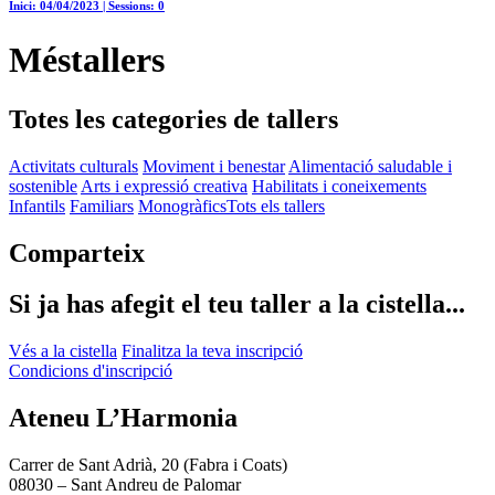
Inici: 04/04/2023 | Sessions: 0
Més
tallers
Totes les categories de tallers
Activitats culturals
Moviment i benestar
Alimentació saludable i
sostenible
Arts i expressió creativa
Habilitats i coneixements
Infantils
Familiars
Monogràfics
Tots els tallers
Comparteix
Si ja has afegit el teu taller a la cistella...
Vés a la cistella
Finalitza la teva inscripció
Condicions d'inscripció
Ateneu L’Harmonia
Carrer de Sant Adrià, 20 (Fabra i Coats)
08030 – Sant Andreu de Palomar