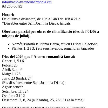
informacio@ateneuharmonia.cat
93 256 60 85
Horari:
De dilluns a dissabte*, de 10h a 14h i de 16h a 21 h
*Dissabtes entre Sant Joan i la Diada, tancats
Obertura parcial per obres de climatització (des de l’01/06 a
mitjans de juliol)
Només s’obrirà la Planta Baixa, taulell i Espai Relacional
Plantes 1, 2 i 3, i els seus lavabos, romandran tancades
Dies del 2026 que l’Ateneu romandrà tancat:
Gener: 1, 5 i 6
Febrer: 28
Abril: 3, 4 i 6
Maig: 1 i 25
Juny: 23 (tarda), 24
(Els dissabtes, entre Sant Joan i la Diada)
Agost: sencer
Setembre: 11 i 24
Octubre: 3 i 12
Desembre: 7, 8, 24 (a la tarda), 25, 26 i 31 (a la tarda)