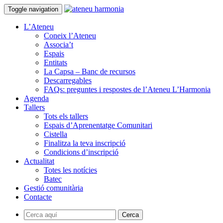
Toggle navigation
L’Ateneu
Coneix l’Ateneu
Associa’t
Espais
Entitats
La Capsa – Banc de recursos
Descarregables
FAQs: preguntes i respostes de l’Ateneu L’Harmonia
Agenda
Tallers
Tots els tallers
Espais d’Aprenentatge Comunitari
Cistella
Finalitza la teva inscripció
Condicions d’inscripció
Actualitat
Totes les notícies
Batec
Gestió comunitària
Contacte