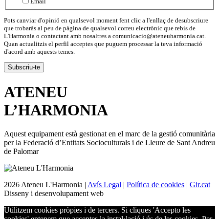
Email
Pots canviar d'opinió en qualsevol moment fent clic a l'enllaç de desubscriure
que trobaràs al peu de pàgina de qualsevol correu electrònic que rebis de
L'Harmonia o contactant amb nosaltres a comunicacio@ateneuharmonia.cat.
Quan actualitzis el perfil acceptes que puguem processar la teva informació
d'acord amb aquests temes.
ATENEU
L’
HARMONIA
Aquest equipament està gestionat en el marc de la gestió comunitària
per la Federació d’Entitats Socioculturals i de Lleure de Sant Andreu
de Palomar
2026 Ateneu L'Harmonia |
Avís Legal
|
Política de cookies
|
Gir.cat
Disseny i desenvolupament web
Utilitzem cookies pròpies i de tercers. Si cliques 'Accepto les
cookies' entenem que acceptes la instal·lació i ús de les cookies. Per