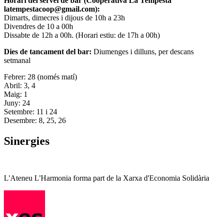
Horari del servei de bar (Cooperativa La Tempesta
latempestacoop@gmail.com):
Dimarts, dimecres i dijous de 10h a 23h
Divendres de 10 a 00h
Dissabte de 12h a 00h. (Horari estiu: de 17h a 00h)
Dies de tancament del bar:
Diumenges i dilluns, per descans
setmanal
Febrer: 28 (només matí)
Abril: 3, 4
Maig: 1
Juny: 24
Setembre: 11 i 24
Desembre: 8, 25, 26
Sinergies
L'Ateneu L'Harmonia forma part de la Xarxa d'Economia Solidària