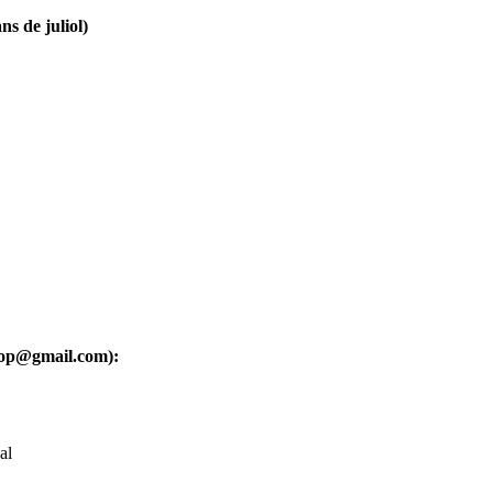
ns de juliol)
oop@gmail.com):
al