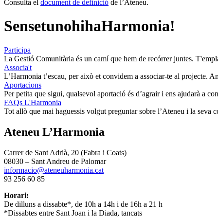
Consulta el
document de definició
de l’Ateneu.
Sense
tu
no
hi
ha
Harmonia
!
Participa
La Gestió Comunitària és un camí que hem de recórrer juntes. T'emplac
Associa't
L’Harmonia t’escau, per això et convidem a associar-te al projecte. Am
Aportacions
Per petita que sigui, qualsevol aportació és d’agrair i ens ajudarà a co
FAQs L'Harmonia
Tot allò que mai haguessis volgut preguntar sobre l’Ateneu i la seva 
Ateneu L’Harmonia
Carrer de Sant Adrià, 20 (Fabra i Coats)
08030 – Sant Andreu de Palomar
informacio@ateneuharmonia.cat
93 256 60 85
Horari:
De dilluns a dissabte*, de 10h a 14h i de 16h a 21 h
*Dissabtes entre Sant Joan i la Diada, tancats