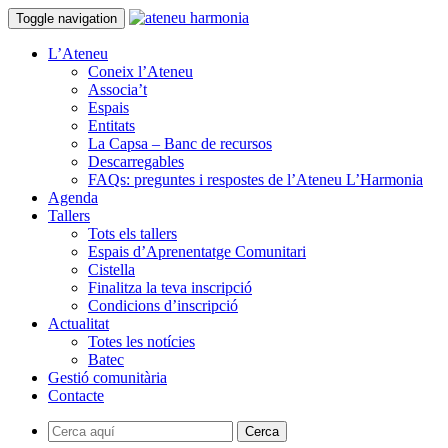
Toggle navigation
L’Ateneu
Coneix l’Ateneu
Associa’t
Espais
Entitats
La Capsa – Banc de recursos
Descarregables
FAQs: preguntes i respostes de l’Ateneu L’Harmonia
Agenda
Tallers
Tots els tallers
Espais d’Aprenentatge Comunitari
Cistella
Finalitza la teva inscripció
Condicions d’inscripció
Actualitat
Totes les notícies
Batec
Gestió comunitària
Contacte