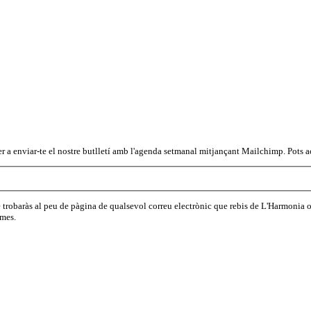
r a enviar-te el nostre butlletí amb l'agenda setmanal mitjançant Mailchimp. Pots ac
ue trobaràs al peu de pàgina de qualsevol correu electrònic que rebis de L'Harmoni
emes.