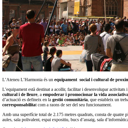
L’Ateneu L’Harmonia és un
equipament social i cultural de proxim
L’equipament està destinat a acollir, facilitar i desenvolupar activitats 
cultural i de lleure
, a
empoderar i promocionar la vida associativa 
d’actuació es defineix en la
gestió comunitària
, que estableix un treba
corresponsabilita
t com a raons de ser del seu funcionament.
Amb una superfície total de 2.175 metres quadrats, consta de quatre pla
aules, sala polivalent, espai expositiu, bucs d’assaig, sala d’informàtic