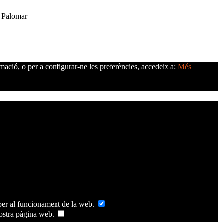
e Palomar
rmació, o per a configurar-ne les preferències, accedeix a:
Més
s per al funcionament de la web.
 nostra pàgina web.