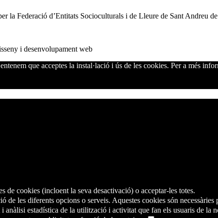
per la Federació d’Entitats Socioculturals i de Lleure de Sant Andreu d
sseny i desenvolupament web
' entenem que acceptes la instal·lació i ús de les cookies. Per a més info
es de cookies (incloent la seva desactivació) o acceptar-les totes.
ació de les diferents opcions o serveis. Aquestes cookies són necessàrie
 anàlisi estadística de la utilització i activitat que fan els usuaris de la