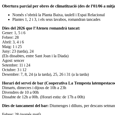
Obertura parcial per obres de climatització (des de l’01/06 a mitja
Només s’obrirà la Planta Baixa, taulell i Espai Relacional
Plantes 1, 2 i 3, i els seus lavabos, romandran tancades
Dies del 2026 que l’Ateneu romandrà tancat:
Gener: 1, 5 i 6
Febrer: 28
Abril: 3, 4 i 6
Maig: 1 i 25
Juny: 23 (tarda), 24
(Els dissabtes, entre Sant Joan i la Diada)
Agost: sencer
Setembre: 11 i 24
Octubre: 3 i 12
Desembre: 7, 8, 24 (a la tarda), 25, 26 i 31 (a la tarda)
Horari del servei de bar (Cooperativa La Tempesta latempestac
Dimarts, dimecres i dijous de 10h a 23h
Divendres de 10 a 00h
Dissabte de 12h a 00h. (Horari estiu: de 17h a 00h)
Dies de tancament del bar:
Diumenges i dilluns, per descans setman
Febrer: 28 (només matí)