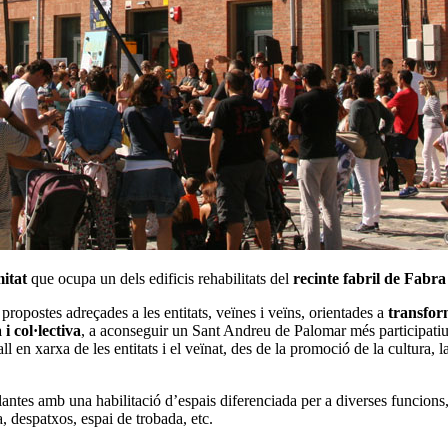
itat
que ocupa un dels edificis rehabilitats del
recinte fabril de Fabra
i propostes adreçades a les entitats, veïnes i veïns, orientades a
transform
i col·lectiva
, a aconseguir un Sant Andreu de Palomar més participatiu, 
ll en xarxa de les entitats i el veïnat, des de la promoció de la cultura, 
ntes amb una habilitació d’espais diferenciada per a diverses funcions, 
a, despatxos, espai de trobada, etc.