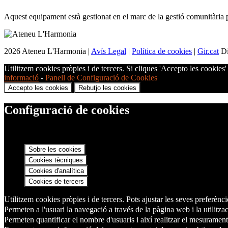
Aquest equipament està gestionat en el marc de la gestió comunitària 
2026 Ateneu L'Harmonia |
Avís Legal
|
Política de cookies
|
Gir.cat
Di
Utilitzem cookies pròpies i de tercers. Si cliques 'Accepto les cookies
informació
-
Panell de Configuració de Cookies
Accepto les cookies
Rebutjo les cookies
Configuració de cookies
Sobre les cookies
Cookies tècniques
Cookies d'analítica
Cookies de tercers
Utilitzem cookies pròpies i de tercers. Pots ajustar les seves preferènci
Permeten a l'usuari la navegació a través de la pàgina web i la utilitz
Permeten quantificar el nombre d'usuaris i així realitzar el mesurament i