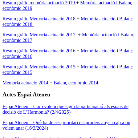
Resum gràfic memòria actuació 2019
+
Memòria actuació i Balanç
econòmic 2019
.
Resum gràfic Memòria actuació 2018
+
Memòria actuació i Balanç
econòmic 2018.
Resum gràfic Memòria actuació 2017
+
Memòria actuació i Balanç
econòmic 2017
Resum gràfic Memòria actuació 2016
+
Memòria actuació i Balanç
econòmic 2016
.
Resum gràfic Memòria actuació 2015
+
Memòria actuació i Balanç
econòmic 2015
.
Memoria actuació 2014
+
Balanç econòmic 2014
.
Actes Espai Ateneu
Espai Ateneu – Com volem que sigui la participació als espais de
decisió de L’Harmonia? (2/4/2025)
Espai Ateneu – Què ha de ser prioritari els propers anys i cap a on
volem anar (16/3/2024)