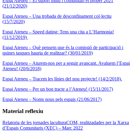
Espai Ateneu – El suport mutu i comunitari el proper 2021
(21/12/2020)
Espai Ateneu – Una trobada de desconfinament col·lectiu
(15/7/2020)
Espai Ateneu – Speed dating: Tens una cita a L’Harmonia!
(11/12/2019)
Espai Ateneu – Què pensem que és la comissió de participació i
quines tasques hauria de realitzar? (30/01/2019)
Espai Ateneu – Aturem-nos per a seguir avançant. Avaluem l’Espai
Ateneu! (20/6/2018)
Espai Ateneu – Tracem les línies del nou projecte! (14/2/2018).
Espai Ateneu – Per un bon tracte a l’Ateneu! (15/11/2017)
Espai Ateneu – Noms nous pels espais (21/06/2017)
Material reflexiu
Relatoria de les jornades laculturaCOM, realitzadades per la Xarxa
d’Espais Comunitaris (XEC) – Març 2022