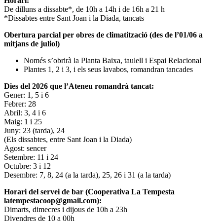
Horari:
De dilluns a dissabte*, de 10h a 14h i de 16h a 21 h
*Dissabtes entre Sant Joan i la Diada, tancats
Obertura parcial per obres de climatització (des de l’01/06 a
mitjans de juliol)
Només s’obrirà la Planta Baixa, taulell i Espai Relacional
Plantes 1, 2 i 3, i els seus lavabos, romandran tancades
Dies del 2026 que l’Ateneu romandrà tancat:
Gener: 1, 5 i 6
Febrer: 28
Abril: 3, 4 i 6
Maig: 1 i 25
Juny: 23 (tarda), 24
(Els dissabtes, entre Sant Joan i la Diada)
Agost: sencer
Setembre: 11 i 24
Octubre: 3 i 12
Desembre: 7, 8, 24 (a la tarda), 25, 26 i 31 (a la tarda)
Horari del servei de bar (Cooperativa La Tempesta
latempestacoop@gmail.com):
Dimarts, dimecres i dijous de 10h a 23h
Divendres de 10 a 00h