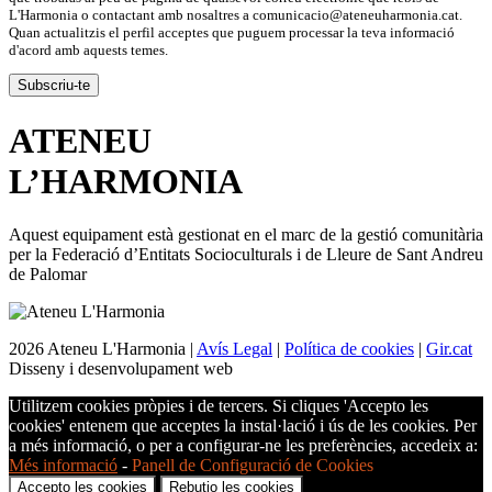
L'Harmonia o contactant amb nosaltres a comunicacio@ateneuharmonia.cat.
Quan actualitzis el perfil acceptes que puguem processar la teva informació
d'acord amb aquests temes.
ATENEU
L’
HARMONIA
Aquest equipament està gestionat en el marc de la gestió comunitària
per la Federació d’Entitats Socioculturals i de Lleure de Sant Andreu
de Palomar
2026 Ateneu L'Harmonia |
Avís Legal
|
Política de cookies
|
Gir.cat
Disseny i desenvolupament web
Utilitzem cookies pròpies i de tercers. Si cliques 'Accepto les
cookies' entenem que acceptes la instal·lació i ús de les cookies. Per
a més informació, o per a configurar-ne les preferències, accedeix a:
Més informació
-
Panell de Configuració de Cookies
Accepto les cookies
Rebutjo les cookies