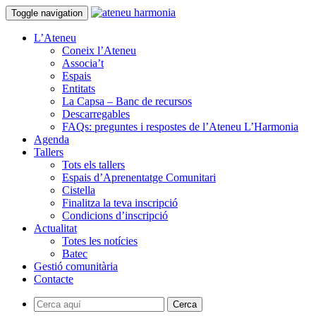
Toggle navigation
L’Ateneu
Coneix l’Ateneu
Associa’t
Espais
Entitats
La Capsa – Banc de recursos
Descarregables
FAQs: preguntes i respostes de l’Ateneu L’Harmonia
Agenda
Tallers
Tots els tallers
Espais d’Aprenentatge Comunitari
Cistella
Finalitza la teva inscripció
Condicions d’inscripció
Actualitat
Totes les notícies
Batec
Gestió comunitària
Contacte