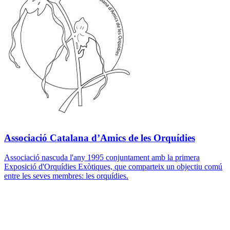
Associació Catalana d’Amics de les Orquídies
Associació nascuda l'any 1995 conjuntament amb la primera
Exposició d'Orquídies Exòtiques, que comparteix un objectiu comú
entre les seves membres: les orquídies.