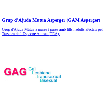
Grup d’Ajuda Mutua Asperger (GAM Asperger)
Grup d'Ajuda Mútua a mares i pares amb fills i adults afectats pel
Trastorn de l’Espectre Autista (TEA).