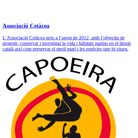
Associació Cetàcea
L’Associació Cetàcea neix a l’agost de 2012, amb l’objectiu de
protegir, conservar i investigar la vida i hàbitats marins en el litoral
català així com preservar el medi marí i les espècies que hi viuen.