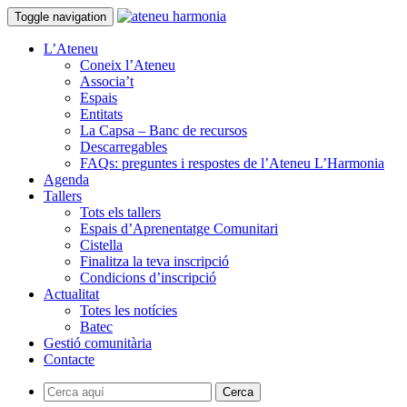
Toggle navigation
L’Ateneu
Coneix l’Ateneu
Associa’t
Espais
Entitats
La Capsa – Banc de recursos
Descarregables
FAQs: preguntes i respostes de l’Ateneu L’Harmonia
Agenda
Tallers
Tots els tallers
Espais d’Aprenentatge Comunitari
Cistella
Finalitza la teva inscripció
Condicions d’inscripció
Actualitat
Totes les notícies
Batec
Gestió comunitària
Contacte