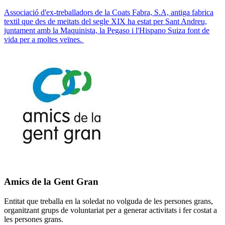
Associació d'ex-treballadors de la Coats Fabra, S.A, antiga fabrica
textil que des de meitats del segle XIX ha estat per Sant Andreu,
juntament amb la Maquinista, la Pegaso i l'Hispano Suiza font de
vida per a moltes veïnes.
Amics de la Gent Gran
Entitat que treballa en la soledat no volguda de les persones grans,
organitzant grups de voluntariat per a generar activitats i fer costat a
les persones grans.