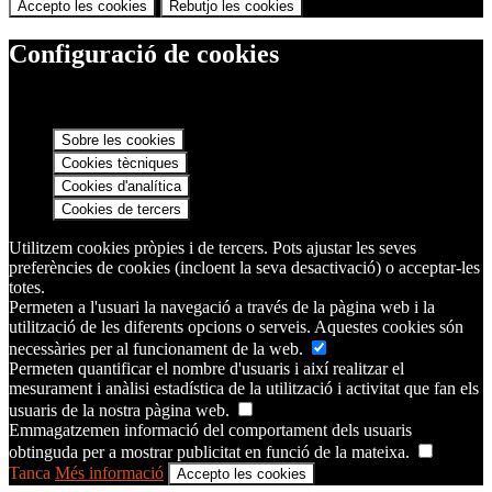
Accepto les cookies
Rebutjo les cookies
Configuració de cookies
Sobre les cookies
Cookies tècniques
Cookies d'analítica
Cookies de tercers
Utilitzem cookies pròpies i de tercers. Pots ajustar les seves
preferències de cookies (incloent la seva desactivació) o acceptar-les
totes.
Permeten a l'usuari la navegació a través de la pàgina web i la
utilització de les diferents opcions o serveis. Aquestes cookies són
necessàries per al funcionament de la web.
Permeten quantificar el nombre d'usuaris i així realitzar el
mesurament i anàlisi estadística de la utilització i activitat que fan els
usuaris de la nostra pàgina web.
Emmagatzemen informació del comportament dels usuaris
obtinguda per a mostrar publicitat en funció de la mateixa.
Tanca
Més informació
Accepto les cookies