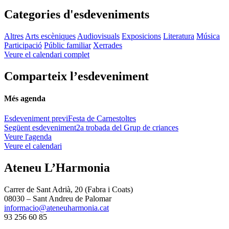
Categories d'esdeveniments
Altres
Arts escèniques
Audiovisuals
Exposicions
Literatura
Música
Participació
Públic familiar
Xerrades
Veure el calendari complet
Comparteix l’esdeveniment
Més agenda
Esdeveniment previ
Festa de Carnestoltes
Següent esdeveniment
2a trobada del Grup de criances
Veure l'agenda
Veure el calendari
Ateneu L’Harmonia
Carrer de Sant Adrià, 20 (Fabra i Coats)
08030 – Sant Andreu de Palomar
informacio@ateneuharmonia.cat
93 256 60 85