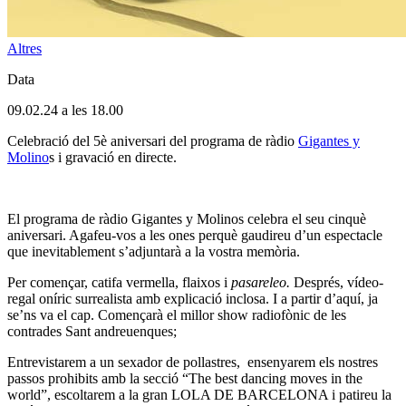
Altres
Data
09.02.24 a les 18.00
Celebració del 5è aniversari del programa de ràdio
Gigantes y
Molino
s i gravació en directe.
El programa de ràdio Gigantes y Molinos celebra el seu cinquè
aniversari. Agafeu-vos a les ones perquè gaudireu d’un espectacle
que inevitablement s’adjuntarà a la vostra memòria.
Per començar, catifa vermella, flaixos i
pasareleo.
Després, vídeo-
regal oníric surrealista amb explicació inclosa. I a partir d’aquí, ja
se’ns va el cap. Començarà el millor show radiofònic de les
contrades Sant andreuenques;
Entrevistarem a un sexador de pollastres, ensenyarem els nostres
passos prohibits amb la secció “The best dancing moves in the
world”, escoltarem a la gran LOLA DE BARCELONA i patireu la