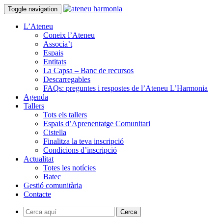
Toggle navigation
L’Ateneu
Coneix l’Ateneu
Associa’t
Espais
Entitats
La Capsa – Banc de recursos
Descarregables
FAQs: preguntes i respostes de l’Ateneu L’Harmonia
Agenda
Tallers
Tots els tallers
Espais d’Aprenentatge Comunitari
Cistella
Finalitza la teva inscripció
Condicions d’inscripció
Actualitat
Totes les notícies
Batec
Gestió comunitària
Contacte