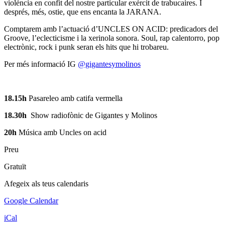
violència en confit del nostre particular exèrcit de trabucaires. I
després, més, ostie, que ens encanta la JARANA.
Comptarem amb l’actuació d’UNCLES ON ACID: predicadors del
Groove, l’eclecticisme i la xerinola sonora. Soul, rap calentorro, pop
electrònic, rock i punk seran els hits que hi trobareu.
Per més informació IG
@gigantesymolinos
18.15h
Pasareleo amb catifa vermella
18.30h
Show radiofònic de Gigantes y Molinos
20h
Música amb Uncles on acid
Preu
Gratuït
Afegeix als teus calendaris
Google Calendar
iCal