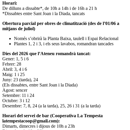
Horari:
De dilluns a dissabte*, de 10h a 14h i de 16h a 21 h
*Dissabtes entre Sant Joan i la Diada, tancats
Obertura parcial per obres de climatització (des de l’01/06 a
mitjans de juliol)
Només s’obrirà la Planta Baixa, taulell i Espai Relacional
Plantes 1, 2 i 3, i els seus lavabos, romandran tancades
Dies del 2026 que l’Ateneu romandrà tancat:
Gener: 1, 5 i 6
Febrer: 28
Abril: 3, 4 i 6
Maig: 1 i 25
Juny: 23 (tarda), 24
(Els dissabtes, entre Sant Joan i la Diada)
Agost: sencer
Setembre: 11 i 24
Octubre: 3 i 12
Desembre: 7, 8, 24 (a la tarda), 25, 26 i 31 (a la tarda)
Horari del servei de bar (Cooperativa La Tempesta
latempestacoop@gmail.com):
Dimarts, dimecres i dijous de 10h a 23h