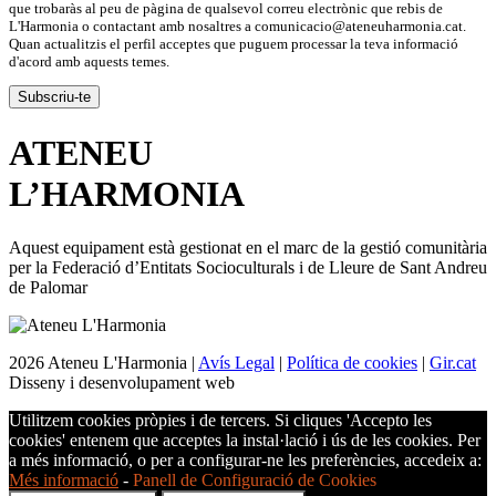
que trobaràs al peu de pàgina de qualsevol correu electrònic que rebis de
L'Harmonia o contactant amb nosaltres a comunicacio@ateneuharmonia.cat.
Quan actualitzis el perfil acceptes que puguem processar la teva informació
d'acord amb aquests temes.
ATENEU
L’
HARMONIA
Aquest equipament està gestionat en el marc de la gestió comunitària
per la Federació d’Entitats Socioculturals i de Lleure de Sant Andreu
de Palomar
2026 Ateneu L'Harmonia |
Avís Legal
|
Política de cookies
|
Gir.cat
Disseny i desenvolupament web
Utilitzem cookies pròpies i de tercers. Si cliques 'Accepto les
cookies' entenem que acceptes la instal·lació i ús de les cookies. Per
a més informació, o per a configurar-ne les preferències, accedeix a:
Més informació
-
Panell de Configuració de Cookies