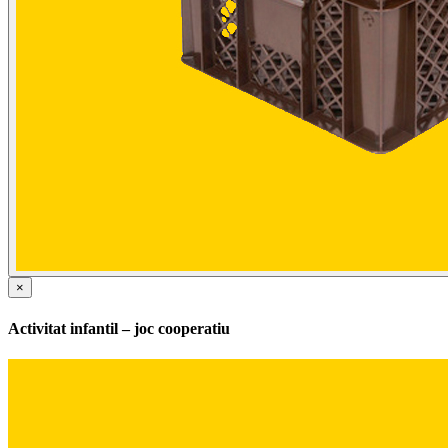
×
Activitat infantil – joc cooperatiu