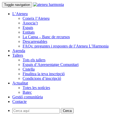
Toggle navigation
L’Ateneu
Coneix l’Ateneu
Associa’t
Espais
Entitats
La Capsa – Banc de recursos
Descarregables
FAQs: preguntes i respostes de l’Ateneu L’Harmonia
Agenda
Tallers
Tots els tallers
Espais d’Aprenentatge Comunitari
Cistella
Finalitza la teva inscripció
Condicions d’inscripció
Actualitat
Totes les notícies
Batec
Gestió comunitària
Contacte