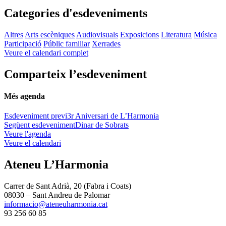
Categories d'esdeveniments
Altres
Arts escèniques
Audiovisuals
Exposicions
Literatura
Música
Participació
Públic familiar
Xerrades
Veure el calendari complet
Comparteix l’esdeveniment
Més agenda
Esdeveniment previ
3r Aniversari de L’Harmonia
Següent esdeveniment
Dinar de Sobrats
Veure l'agenda
Veure el calendari
Ateneu L’Harmonia
Carrer de Sant Adrià, 20 (Fabra i Coats)
08030 – Sant Andreu de Palomar
informacio@ateneuharmonia.cat
93 256 60 85