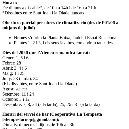
Horari:
De dilluns a dissabte*, de 10h a 14h i de 16h a 21 h
*Dissabtes entre Sant Joan i la Diada, tancats
Obertura parcial per obres de climatització (des de l’01/06 a
mitjans de juliol)
Només s’obrirà la Planta Baixa, taulell i Espai Relacional
Plantes 1, 2 i 3, i els seus lavabos, romandran tancades
Dies del 2026 que l’Ateneu romandrà tancat:
Gener: 1, 5 i 6
Febrer: 28
Abril: 3, 4 i 6
Maig: 1 i 25
Juny: 23 (tarda), 24
(Els dissabtes, entre Sant Joan i la Diada)
Agost: sencer
Setembre: 11 i 24
Octubre: 3 i 12
Desembre: 7, 8, 24 (a la tarda), 25, 26 i 31 (a la tarda)
Horari del servei de bar (Cooperativa La Tempesta
latempestacoop@gmail.com):
Dimarts, dimecres i dijous de 10h a 23h