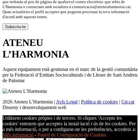
que trobaràs al peu de pàgina de qualsevol correu electrònic que rebis de
L'Harmonia o contactant amb nosaltres a comunicacio@ateneuharmonia.cat.
Quan actualitzis el perfil acceptes que puguem processar la teva informació
d'acord amb aquests temes.
ATENEU
L’
HARMONIA
Aquest equipament està gestionat en el marc de la gestió comunitària
per la Federació d’Entitats Socioculturals i de Lleure de Sant Andreu
de Palomar
2026 Ateneu L'Harmonia |
Avís Legal
|
Política de cookies
|
Gir.cat
Disseny i desenvolupament web
Utilitzem cookies pròpies i de tercers. Si cliques 'Accepto les
cookies' entenem que acceptes la instal·lació i ús de les cookies. Per
a més informació, o per a configurar-ne les preferències, accedeix a:
Més informació
-
Panell de Configuració de Cookies