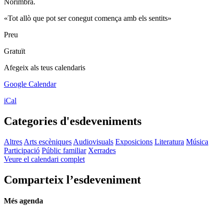
Norimbra.
«Tot allò que pot ser conegut comença amb els sentits»
Preu
Gratuït
Afegeix als teus calendaris
Google Calendar
iCal
Categories d'esdeveniments
Altres
Arts escèniques
Audiovisuals
Exposicions
Literatura
Música
Participació
Públic familiar
Xerrades
Veure el calendari complet
Comparteix l’esdeveniment
Més agenda