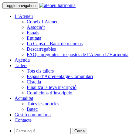
Toggle navigation
L’Ateneu
Coneix l’Ateneu
Associa’t
Espais
Entitats
La Capsa – Banc de recursos
Descarregables
FAQs: preguntes i respostes de l’Ateneu L’Harmonia
Agenda
Tallers
Tots els tallers
Espais d’Aprenentatge Comunitari
Cistella
Finalitza la teva inscripció
Condicions d’inscripció
Actualitat
Totes les notícies
Batec
Gestió comunitària
Contacte