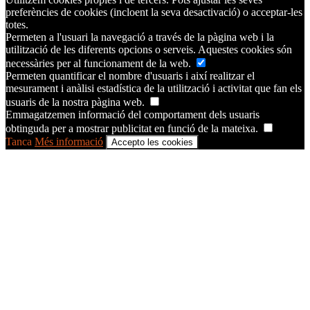
preferències de cookies (incloent la seva desactivació) o acceptar-les
totes.
Permeten a l'usuari la navegació a través de la pàgina web i la
utilització de les diferents opcions o serveis. Aquestes cookies són
necessàries per al funcionament de la web.
Permeten quantificar el nombre d'usuaris i així realitzar el
mesurament i anàlisi estadística de la utilització i activitat que fan els
usuaris de la nostra pàgina web.
Emmagatzemen informació del comportament dels usuaris
obtinguda per a mostrar publicitat en funció de la mateixa.
Tanca
Més informació
Accepto les cookies