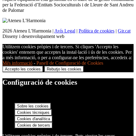
per la Federació d’Entitats Socioculturals i de Lleure de Sant Andreu
de Palomar
2026 Ateneu L'Harmonia |
Avís Legal
|
Política de cookies
|
Gir.cat
Disseny i desenvolupament web
Utilitzem cookies pròpies i de tercers. Si cliques 'Accepto les
cookies' entenem que acceptes la instal·lació i ús de les cookies. Per
a més informació, o per a configurar-ne les preferències, accedeix a:
Més informació
-
Panell de Configuració de Cookies
Accepto les cookies
Rebutjo les cookies
Configuració de cookies
Sobre les cookies
Cookies tècniques
Cookies d'analítica
Cookies de tercers
Utilitzem cookies pròpies i de tercers. Pots ajustar les seves