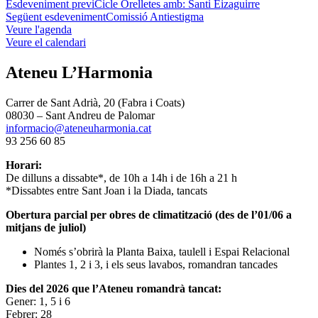
Esdeveniment previ
Cicle Orelletes amb: Santi Eizaguirre
Següent esdeveniment
Comissió Antiestigma
Veure l'agenda
Veure el calendari
Ateneu L’Harmonia
Carrer de Sant Adrià, 20 (Fabra i Coats)
08030 – Sant Andreu de Palomar
informacio@ateneuharmonia.cat
93 256 60 85
Horari:
De dilluns a dissabte*, de 10h a 14h i de 16h a 21 h
*Dissabtes entre Sant Joan i la Diada, tancats
Obertura parcial per obres de climatització (des de l’01/06 a
mitjans de juliol)
Només s’obrirà la Planta Baixa, taulell i Espai Relacional
Plantes 1, 2 i 3, i els seus lavabos, romandran tancades
Dies del 2026 que l’Ateneu romandrà tancat:
Gener: 1, 5 i 6
Febrer: 28