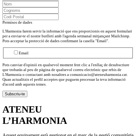
Permisos de dades
L'Harmonia farem servir la informació que ens proporcionis en aquest formulari
per a enviar-te el nostre butlletí amb l'agenda setmanal mitjançant Mailchimp.
Pots acceptar la protecció de dades confirmant la casella "Email".
Email
Pots canviar d'opinió en qualsevol moment fent clic a l'enllaç de desubscriure
que trobaràs al peu de pàgina de qualsevol correu electrònic que rebis de
L'Harmonia o contactant amb nosaltres a comunicacio@ateneuharmonia.cat.
Quan actualitzis el perfil acceptes que puguem processar la teva informació
d'acord amb aquests temes.
ATENEU
L’
HARMONIA
Aquest equipament està gestionat en el marc de la gestió comunitària