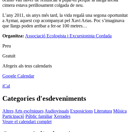
cimera estava perillosament colgada de neu.
L’any 2011, sis anys més tard, la vida regalà una segona oportunitat
a Aymar, aquest cop acompanyat pel Xavi Arias. Poc s’imaginava
que llargs poden arribar a fer-se 100 metres…
Organitza:
Associació Ecologista i Excursionista Cordada
Preu
Gratuït
Afegeix als teus calendaris
Google Calendar
iCal
Categories d'esdeveniments
Altres
Arts escèniques
Audiovisuals
Exposicions
Literatura
Música
Participació
Públic familiar
Xerrades
Veure el calendari complet