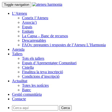
Toggle navigation
L’Ateneu
Coneix l’Ateneu
Associa’t
Espais
Entitats
La Capsa – Banc de recursos
Descarregables
FAQs: preguntes i respostes de l’Ateneu L’Harmonia
Agenda
Tallers
Tots els tallers
Espais d’Aprenentatge Comunitari
Cistella
Finalitza la teva inscripció
Condicions d’inscripció
Actualitat
Totes les notícies
Batec
Gestió comunitària
Contacte