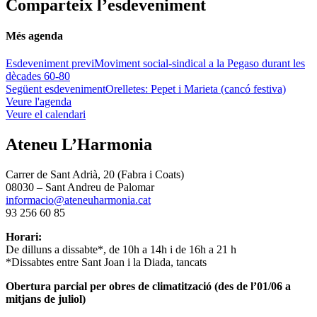
Comparteix l’esdeveniment
Més agenda
Esdeveniment previ
Moviment social-sindical a la Pegaso durant les
dècades 60-80
Següent esdeveniment
Orelletes: Pepet i Marieta (cancó festiva)
Veure l'agenda
Veure el calendari
Ateneu L’Harmonia
Carrer de Sant Adrià, 20 (Fabra i Coats)
08030 – Sant Andreu de Palomar
informacio@ateneuharmonia.cat
93 256 60 85
Horari:
De dilluns a dissabte*, de 10h a 14h i de 16h a 21 h
*Dissabtes entre Sant Joan i la Diada, tancats
Obertura parcial per obres de climatització (des de l’01/06 a
mitjans de juliol)