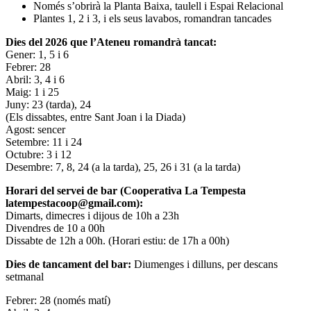
Només s’obrirà la Planta Baixa, taulell i Espai Relacional
Plantes 1, 2 i 3, i els seus lavabos, romandran tancades
Dies del 2026 que l’Ateneu romandrà tancat:
Gener: 1, 5 i 6
Febrer: 28
Abril: 3, 4 i 6
Maig: 1 i 25
Juny: 23 (tarda), 24
(Els dissabtes, entre Sant Joan i la Diada)
Agost: sencer
Setembre: 11 i 24
Octubre: 3 i 12
Desembre: 7, 8, 24 (a la tarda), 25, 26 i 31 (a la tarda)
Horari del servei de bar (Cooperativa La Tempesta
latempestacoop@gmail.com):
Dimarts, dimecres i dijous de 10h a 23h
Divendres de 10 a 00h
Dissabte de 12h a 00h. (Horari estiu: de 17h a 00h)
Dies de tancament del bar:
Diumenges i dilluns, per descans
setmanal
Febrer: 28 (només matí)