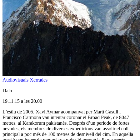
Audiovisuals
Xerrades
Data
19.11.15 a les 20.00
L’estiu de 2005, Xavi Aymar acompanyat per Martí Gasull i
Francisco Carmona van intentar coronar el Broad Peak, de 8047
metres, al Karakorum pakistanès. Després d’un període de fortes
nevades, els membres de diverses expedicions van assolir el coll
principal a poc més de 100 metres de desnivell del cim. En aquella
ocasió van haver de renunciar a pujar-hi perquè la llarga aresta