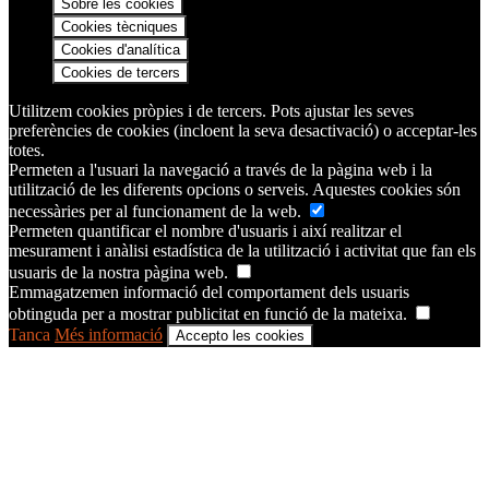
Sobre les cookies
Cookies tècniques
Cookies d'analítica
Cookies de tercers
Utilitzem cookies pròpies i de tercers. Pots ajustar les seves
preferències de cookies (incloent la seva desactivació) o acceptar-les
totes.
Permeten a l'usuari la navegació a través de la pàgina web i la
utilització de les diferents opcions o serveis. Aquestes cookies són
necessàries per al funcionament de la web.
Permeten quantificar el nombre d'usuaris i així realitzar el
mesurament i anàlisi estadística de la utilització i activitat que fan els
usuaris de la nostra pàgina web.
Emmagatzemen informació del comportament dels usuaris
obtinguda per a mostrar publicitat en funció de la mateixa.
Tanca
Més informació
Accepto les cookies