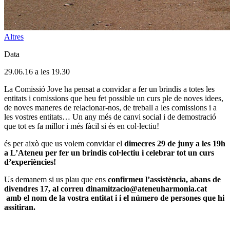
Altres
Data
29.06.16 a les 19.30
La Comissió Jove ha pensat a convidar a fer un brindis a totes les
entitats i comissions que heu fet possible un curs ple de noves idees,
de noves maneres de relacionar-nos, de treball a les comissions i a
les vostres entitats… Un any més de canvi social i de demostració
que tot es fa millor i més fàcil si és en col·lectiu!
és per això que us volem convidar el
dimecres 29 de juny a les 19h
a L’Ateneu per fer un
brindis
col·lectiu i celebrar tot un curs
d’experiències!
Us demanem si us plau que ens
confirmeu l’assistència, abans de
divendres 17, al correu dinamitzacio@ateneuharmonia.cat
amb el nom de la vostra entitat i i el número de persones que hi
assitiran.