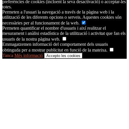
preferències de cookies (incloent la seva desactivació) o acceptar-les
totes.
Permeten a l'usuari la navegació a través de la pàgina web i la
utilització de les diferents opcions o serveis. Aquestes cookies són
necessàries per al funcionament de la web.
Permeten quantificar el nombre d'usuaris i així realitzar el
mesurament i anàlisi estadística de la utilització i activitat que fan els
usuaris de la nostra pàgina web.
Emmagatzemen informació del comportament dels usuaris
obtinguda per a mostrar publicitat en funció de la mateixa.
Tanca
Més informació
Accepto les cookies