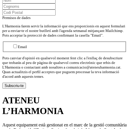
Permisos de dades
L'Harmonia farem servir la informació que ens proporcionis en aquest formulari
per a enviar-te el nostre butlletí amb l'agenda setmanal mitjançant Mailchimp.
Pots acceptar la protecció de dades confirmant la casella "Email".
Email
Pots canviar d'opinió en qualsevol moment fent clic a l'enllaç de desubscriure
que trobaràs al peu de pàgina de qualsevol correu electrònic que rebis de
L'Harmonia o contactant amb nosaltres a comunicacio@ateneuharmonia.cat.
Quan actualitzis el perfil acceptes que puguem processar la teva informació
d'acord amb aquests temes.
ATENEU
L’
HARMONIA
Aquest equipament està gestionat en el marc de la gestió comunitària