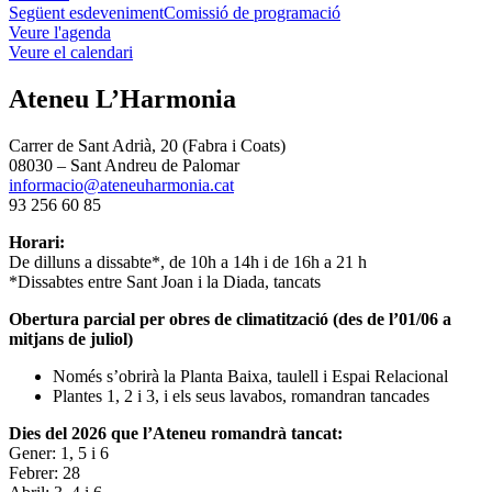
Següent esdeveniment
Comissió de programació
Veure l'agenda
Veure el calendari
Ateneu L’Harmonia
Carrer de Sant Adrià, 20 (Fabra i Coats)
08030 – Sant Andreu de Palomar
informacio@ateneuharmonia.cat
93 256 60 85
Horari:
De dilluns a dissabte*, de 10h a 14h i de 16h a 21 h
*Dissabtes entre Sant Joan i la Diada, tancats
Obertura parcial per obres de climatització (des de l’01/06 a
mitjans de juliol)
Només s’obrirà la Planta Baixa, taulell i Espai Relacional
Plantes 1, 2 i 3, i els seus lavabos, romandran tancades
Dies del 2026 que l’Ateneu romandrà tancat:
Gener: 1, 5 i 6
Febrer: 28