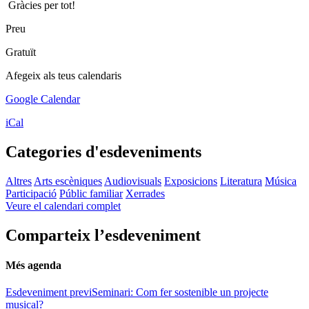
Gràcies per tot!
Preu
Gratuït
Afegeix als teus calendaris
Google Calendar
iCal
Categories d'esdeveniments
Altres
Arts escèniques
Audiovisuals
Exposicions
Literatura
Música
Participació
Públic familiar
Xerrades
Veure el calendari complet
Comparteix l’esdeveniment
Més agenda
Esdeveniment previ
Seminari: Com fer sostenible un projecte
musical?