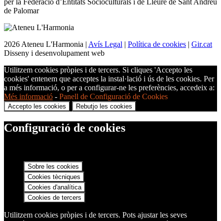
per la Federació d’Entitats Socioculturals i de Lleure de Sant Andreu
de Palomar
2026 Ateneu L'Harmonia |
Avís Legal
|
Política de cookies
|
Gir.cat
Disseny i desenvolupament web
Utilitzem cookies pròpies i de tercers. Si cliques 'Accepto les
cookies' entenem que acceptes la instal·lació i ús de les cookies. Per
a més informació, o per a configurar-ne les preferències, accedeix a:
Més informació
-
Panell de Configuració de Cookies
Accepto les cookies
Rebutjo les cookies
Configuració de cookies
Sobre les cookies
Cookies tècniques
Cookies d'analítica
Cookies de tercers
Utilitzem cookies pròpies i de tercers. Pots ajustar les seves