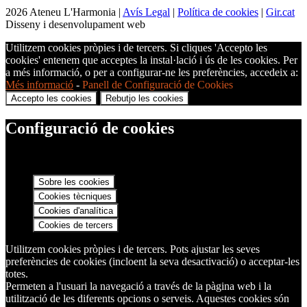
2026 Ateneu L'Harmonia |
Avís Legal
|
Política de cookies
|
Gir.cat
Disseny i desenvolupament web
Utilitzem cookies pròpies i de tercers. Si cliques 'Accepto les
cookies' entenem que acceptes la instal·lació i ús de les cookies. Per
a més informació, o per a configurar-ne les preferències, accedeix a:
Més informació
-
Panell de Configuració de Cookies
Accepto les cookies
Rebutjo les cookies
Configuració de cookies
Sobre les cookies
Cookies tècniques
Cookies d'analítica
Cookies de tercers
Utilitzem cookies pròpies i de tercers. Pots ajustar les seves
preferències de cookies (incloent la seva desactivació) o acceptar-les
totes.
Permeten a l'usuari la navegació a través de la pàgina web i la
utilització de les diferents opcions o serveis. Aquestes cookies són