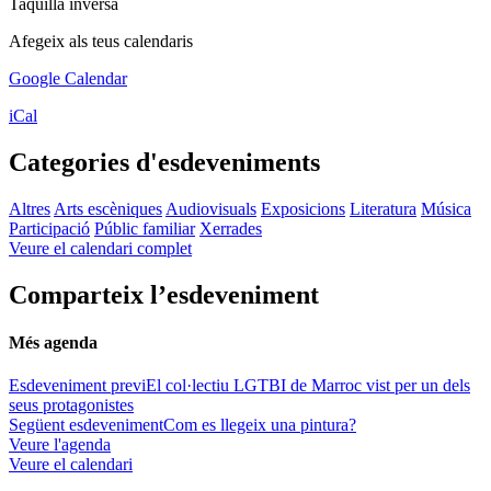
Taquilla inversa
Afegeix als teus calendaris
Google Calendar
iCal
Categories d'esdeveniments
Altres
Arts escèniques
Audiovisuals
Exposicions
Literatura
Música
Participació
Públic familiar
Xerrades
Veure el calendari complet
Comparteix l’esdeveniment
Més agenda
Esdeveniment previ
El col·lectiu LGTBI de Marroc vist per un dels
seus protagonistes
Següent esdeveniment
Com es llegeix una pintura?
Veure l'agenda
Veure el calendari