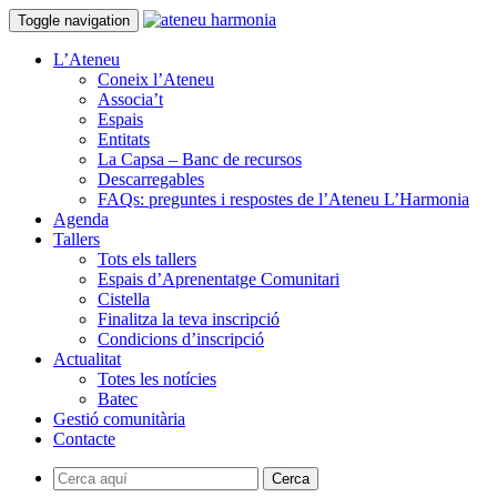
Toggle navigation
L’Ateneu
Coneix l’Ateneu
Associa’t
Espais
Entitats
La Capsa – Banc de recursos
Descarregables
FAQs: preguntes i respostes de l’Ateneu L’Harmonia
Agenda
Tallers
Tots els tallers
Espais d’Aprenentatge Comunitari
Cistella
Finalitza la teva inscripció
Condicions d’inscripció
Actualitat
Totes les notícies
Batec
Gestió comunitària
Contacte