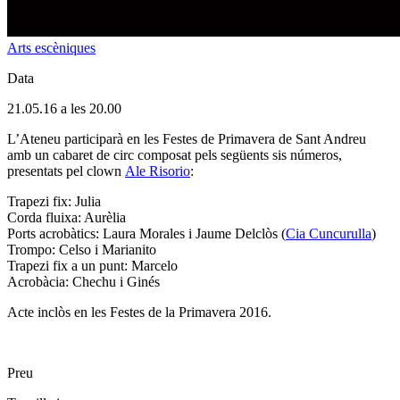
Arts escèniques
Data
21.05.16 a les 20.00
L’Ateneu participarà en les Festes de Primavera de Sant Andreu
amb un cabaret de circ composat pels següents sis números,
presentats pel clown
Ale Risorio
:
Trapezi fix: Julia
Corda fluixa: Aurèlia
Ports acrobàtics: Laura Morales i Jaume Delclòs (
Cia Cuncurulla
)
Trompo: Celso i Marianito
Trapezi fix a un punt: Marcelo
Acrobàcia: Chechu i Ginés
Acte inclòs en les Festes de la Primavera 2016.
Preu