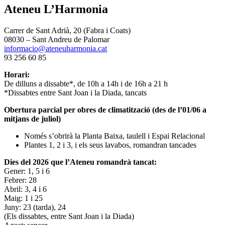
Ateneu L’Harmonia
Carrer de Sant Adrià, 20 (Fabra i Coats)
08030 – Sant Andreu de Palomar
informacio@ateneuharmonia.cat
93 256 60 85
Horari:
De dilluns a dissabte*, de 10h a 14h i de 16h a 21 h
*Dissabtes entre Sant Joan i la Diada, tancats
Obertura parcial per obres de climatització (des de l’01/06 a
mitjans de juliol)
Només s’obrirà la Planta Baixa, taulell i Espai Relacional
Plantes 1, 2 i 3, i els seus lavabos, romandran tancades
Dies del 2026 que l’Ateneu romandrà tancat:
Gener: 1, 5 i 6
Febrer: 28
Abril: 3, 4 i 6
Maig: 1 i 25
Juny: 23 (tarda), 24
(Els dissabtes, entre Sant Joan i la Diada)