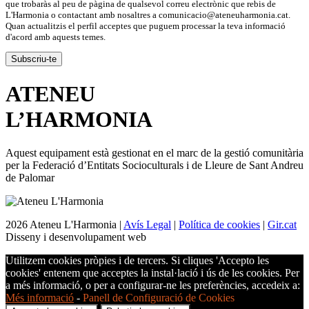
que trobaràs al peu de pàgina de qualsevol correu electrònic que rebis de
L'Harmonia o contactant amb nosaltres a comunicacio@ateneuharmonia.cat.
Quan actualitzis el perfil acceptes que puguem processar la teva informació
d'acord amb aquests temes.
ATENEU
L’
HARMONIA
Aquest equipament està gestionat en el marc de la gestió comunitària
per la Federació d’Entitats Socioculturals i de Lleure de Sant Andreu
de Palomar
2026 Ateneu L'Harmonia |
Avís Legal
|
Política de cookies
|
Gir.cat
Disseny i desenvolupament web
Utilitzem cookies pròpies i de tercers. Si cliques 'Accepto les
cookies' entenem que acceptes la instal·lació i ús de les cookies. Per
a més informació, o per a configurar-ne les preferències, accedeix a:
Més informació
-
Panell de Configuració de Cookies