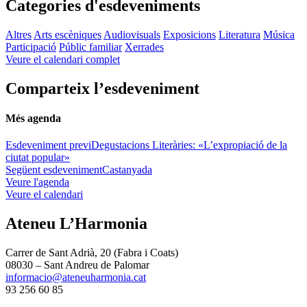
Categories d'esdeveniments
Altres
Arts escèniques
Audiovisuals
Exposicions
Literatura
Música
Participació
Públic familiar
Xerrades
Veure el calendari complet
Comparteix l’esdeveniment
Més agenda
Esdeveniment previ
Degustacions Literàries: «L’expropiació de la
ciutat popular»
Següent esdeveniment
Castanyada
Veure l'agenda
Veure el calendari
Ateneu L’Harmonia
Carrer de Sant Adrià, 20 (Fabra i Coats)
08030 – Sant Andreu de Palomar
informacio@ateneuharmonia.cat
93 256 60 85