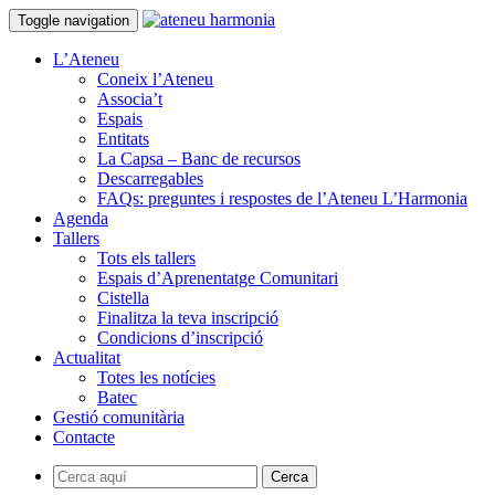
Toggle navigation
L’Ateneu
Coneix l’Ateneu
Associa’t
Espais
Entitats
La Capsa – Banc de recursos
Descarregables
FAQs: preguntes i respostes de l’Ateneu L’Harmonia
Agenda
Tallers
Tots els tallers
Espais d’Aprenentatge Comunitari
Cistella
Finalitza la teva inscripció
Condicions d’inscripció
Actualitat
Totes les notícies
Batec
Gestió comunitària
Contacte