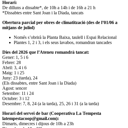
Horari:
De dilluns a dissabte*, de 10h a 14h i de 16h a 21 h
*Dissabtes entre Sant Joan i la Diada, tancats
Obertura parcial per obres de climatització (des de l’01/06 a
mitjans de juliol)
Només s’obrirà la Planta Baixa, taulell i Espai Relacional
Plantes 1, 2 i 3, i els seus lavabos, romandran tancades
Dies del 2026 que l’Ateneu romandrà tancat:
Gener: 1, 5 i 6
Febrer: 28
Abril: 3, 4 i 6
Maig: 1 i 25
Juny: 23 (tarda), 24
(Els dissabtes, entre Sant Joan i la Diada)
Agost: sencer
Setembre: 11 i 24
Octubre: 3 i 12
Desembre: 7, 8, 24 (a la tarda), 25, 26 i 31 (a la tarda)
Horari del servei de bar (Cooperativa La Tempesta
latempestacoop@gmail.com):
Dimarts, dimecres i dijous de 10h a 23h