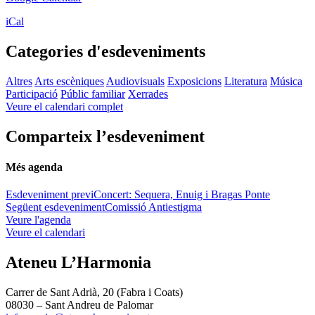
iCal
Categories d'esdeveniments
Altres
Arts escèniques
Audiovisuals
Exposicions
Literatura
Música
Participació
Públic familiar
Xerrades
Veure el calendari complet
Comparteix l’esdeveniment
Més agenda
Esdeveniment previ
Concert: Sequera, Enuig i Bragas Ponte
Següent esdeveniment
Comissió Antiestigma
Veure l'agenda
Veure el calendari
Ateneu L’Harmonia
Carrer de Sant Adrià, 20 (Fabra i Coats)
08030 – Sant Andreu de Palomar