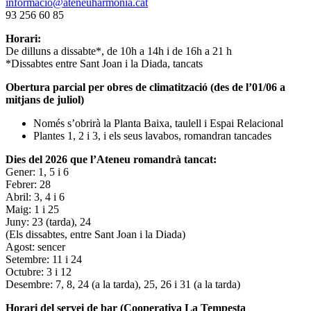
informacio@ateneuharmonia.cat
93 256 60 85
Horari:
De dilluns a dissabte*, de 10h a 14h i de 16h a 21 h
*Dissabtes entre Sant Joan i la Diada, tancats
Obertura parcial per obres de climatització (des de l’01/06 a
mitjans de juliol)
Només s’obrirà la Planta Baixa, taulell i Espai Relacional
Plantes 1, 2 i 3, i els seus lavabos, romandran tancades
Dies del 2026 que l’Ateneu romandrà tancat:
Gener: 1, 5 i 6
Febrer: 28
Abril: 3, 4 i 6
Maig: 1 i 25
Juny: 23 (tarda), 24
(Els dissabtes, entre Sant Joan i la Diada)
Agost: sencer
Setembre: 11 i 24
Octubre: 3 i 12
Desembre: 7, 8, 24 (a la tarda), 25, 26 i 31 (a la tarda)
Horari del servei de bar (Cooperativa La Tempesta