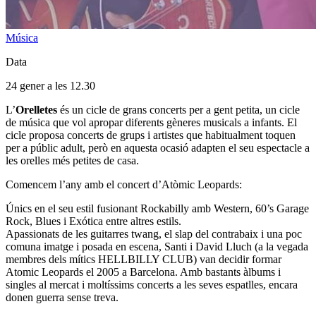
Música
Data
24 gener a les 12.30
L’
Orelletes
és un cicle de grans concerts per a gent petita, un cicle
de música que vol apropar diferents gèneres musicals a infants. El
cicle proposa concerts de grups i artistes que habitualment toquen
per a públic adult, però en aquesta ocasió adapten el seu espectacle a
les orelles més petites de casa.
Comencem l’any amb el concert d’Atòmic Leopards:
Únics en el seu estil fusionant Rockabilly amb Western, 60’s Garage
Rock, Blues i Exótica entre altres estils.
Apassionats de les guitarres twang, el slap del contrabaix i una poc
comuna imatge i posada en escena, Santi i David Lluch (a la vegada
membres dels mítics HELLBILLY CLUB) van decidir formar
Atomic Leopards el 2005 a Barcelona. Amb bastants àlbums i
singles al mercat i moltíssims concerts a les seves espatlles, encara
donen guerra sense treva.