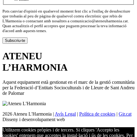
Pots canviar d'opinió en qualsevol moment fent clic a l'enllaç de desubscriure
que trobaràs al peu de pàgina de qualsevol correu electrònic que rebis de
L'Harmonia o contactant amb nosaltres a comunicacio@ateneuharmonia.cat.
Quan actualitzis el perfil acceptes que puguem processar la teva informació
d'acord amb aquests temes.
ATENEU
L’
HARMONIA
Aquest equipament està gestionat en el marc de la gestió comunitària
per la Federació d’Entitats Socioculturals i de Lleure de Sant Andreu
de Palomar
2026 Ateneu L'Harmonia |
Avís Legal
|
Política de cookies
|
Gir.cat
Disseny i desenvolupament web
Utilitzem cookies pròpies i de tercers. Si cliques 'Accepto les
cookies' entenem que acceptes la instal·lació i ús de les cookies. Per