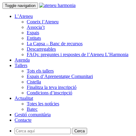
Toggle navigation
L’Ateneu
Coneix l’Ateneu
Associa’t
Espais
Entitats
La Capsa – Banc de recursos
Descarregables
FAQs: preguntes i respostes de l’Ateneu L’Harmonia
Agenda
Tallers
Tots els tallers
Espais d’Aprenentatge Comunitari
Cistella
Finalitza la teva inscripció
Condicions d’inscripció
Actualitat
Totes les notícies
Batec
Gestió comunitària
Contacte