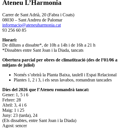
Ateneu L’Harmonia
Carrer de Sant Adrià, 20 (Fabra i Coats)
08030 – Sant Andreu de Palomar
informacio@ateneuharmonia.cat
93 256 60 85
Horari:
De dilluns a dissabte*, de 10h a 14h i de 16h a 21 h
*Dissabtes entre Sant Joan i la Diada, tancats
Obertura parcial per obres de climatització (des de l’01/06 a
mitjans de juliol)
Només s’obrirà la Planta Baixa, taulell i Espai Relacional
Plantes 1, 2 i 3, i els seus lavabos, romandran tancades
Dies del 2026 que l’Ateneu romandrà tancat:
Gener: 1, 5 i 6
Febrer: 28
Abril: 3, 4 i 6
Maig: 1 i 25
Juny: 23 (tarda), 24
(Els dissabtes, entre Sant Joan i la Diada)
Agost: sencer