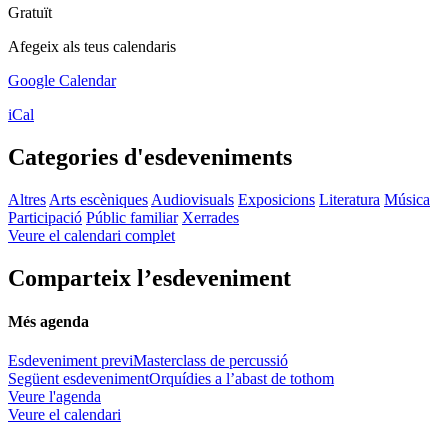
Gratuït
Afegeix als teus calendaris
Google Calendar
iCal
Categories d'esdeveniments
Altres
Arts escèniques
Audiovisuals
Exposicions
Literatura
Música
Participació
Públic familiar
Xerrades
Veure el calendari complet
Comparteix l’esdeveniment
Més agenda
Esdeveniment previ
Masterclass de percussió
Següent esdeveniment
Orquídies a l’abast de tothom
Veure l'agenda
Veure el calendari