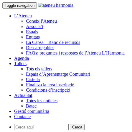
Toggle navigation
L’Ateneu
Coneix l’Ateneu
Associa’t
Espais
Entitats
La Capsa – Banc de recursos
Descarregables
FAQs: preguntes i respostes de l’Ateneu L’Harmonia
Agenda
Tallers
Tots els tallers
Espais d’Aprenentatge Comunitari
Cistella
Finalitza la teva inscripció
Condicions d’inscripció
Actualitat
Totes les notícies
Batec
Gestió comunitària
Contacte