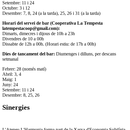
Setembre: 11 i 24
Octubre: 3 i 12
Desembre: 7, 8, 24 (a la tarda), 25, 26 i 31 (a la tarda)
Horari del servei de bar (Cooperativa La Tempesta
latempestacoop@gmail.com):
Dimarts, dimecres i dijous de 10h a 23h
Divendres de 10 a 00h
Dissabte de 12h a 00h. (Horari estiu: de 17h a 00h)
Dies de tancament del bar:
Diumenges i dilluns, per descans
setmanal
Febrer: 28 (només matí)
Abril: 3, 4
Maig: 1
Juny: 24
Setembre: 11 i 24
Desembre: 8, 25, 26
Sinergies
L'Ateneu L'Harmonia forma part de la Xarxa d'Economia Solidària