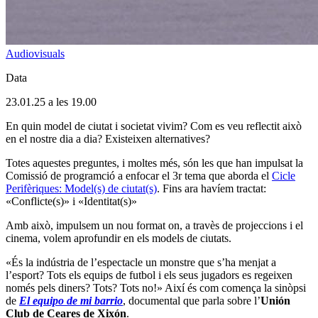
Audiovisuals
Data
23.01.25 a les 19.00
En quin model de ciutat i societat vivim? Com es veu reflectit això
en el nostre dia a dia? Existeixen alternatives?
Totes aquestes preguntes, i moltes més, són les que han impulsat la
Comissió de programció a enfocar el 3r tema que aborda el
Cicle
Perifèriques: Model(s) de ciutat(s)
. Fins ara havíem tractat:
«Conflicte(s)» i «Identitat(s)»
Amb això, impulsem un nou format on, a travès de projeccions i el
cinema, volem aprofundir en els models de ciutats.
«És la indústria de l’espectacle un monstre que s’ha menjat a
l’esport? Tots els equips de futbol i els seus jugadors es regeixen
només pels diners? Tots? Tots no!» Així és com comença la sinòpsi
de
El equipo de mi barrio
, documental que parla sobre l’
Unión
Club de Ceares de Xixón
.