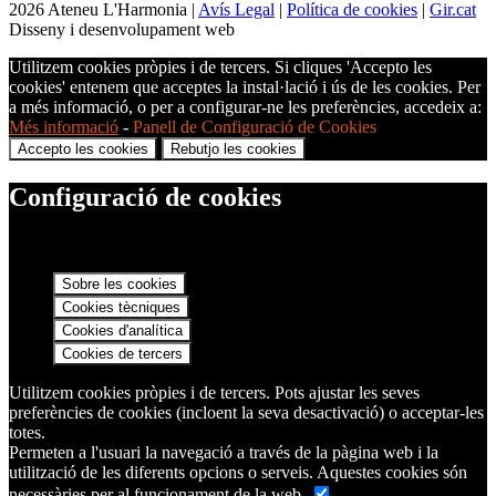
2026 Ateneu L'Harmonia |
Avís Legal
|
Política de cookies
|
Gir.cat
Disseny i desenvolupament web
Utilitzem cookies pròpies i de tercers. Si cliques 'Accepto les
cookies' entenem que acceptes la instal·lació i ús de les cookies. Per
a més informació, o per a configurar-ne les preferències, accedeix a:
Més informació
-
Panell de Configuració de Cookies
Accepto les cookies
Rebutjo les cookies
Configuració de cookies
Sobre les cookies
Cookies tècniques
Cookies d'analítica
Cookies de tercers
Utilitzem cookies pròpies i de tercers. Pots ajustar les seves
preferències de cookies (incloent la seva desactivació) o acceptar-les
totes.
Permeten a l'usuari la navegació a través de la pàgina web i la
utilització de les diferents opcions o serveis. Aquestes cookies són
necessàries per al funcionament de la web.