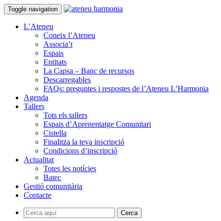
Toggle navigation
L’Ateneu
Coneix l’Ateneu
Associa’t
Espais
Entitats
La Capsa – Banc de recursos
Descarregables
FAQs: preguntes i respostes de l’Ateneu L’Harmonia
Agenda
Tallers
Tots els tallers
Espais d’Aprenentatge Comunitari
Cistella
Finalitza la teva inscripció
Condicions d’inscripció
Actualitat
Totes les notícies
Batec
Gestió comunitària
Contacte