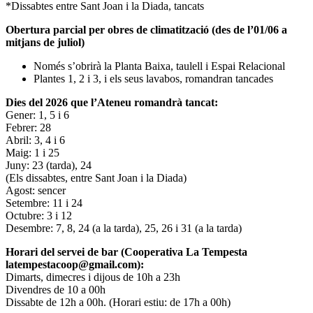
*Dissabtes entre Sant Joan i la Diada, tancats
Obertura parcial per obres de climatització (des de l’01/06 a
mitjans de juliol)
Només s’obrirà la Planta Baixa, taulell i Espai Relacional
Plantes 1, 2 i 3, i els seus lavabos, romandran tancades
Dies del 2026 que l’Ateneu romandrà tancat:
Gener: 1, 5 i 6
Febrer: 28
Abril: 3, 4 i 6
Maig: 1 i 25
Juny: 23 (tarda), 24
(Els dissabtes, entre Sant Joan i la Diada)
Agost: sencer
Setembre: 11 i 24
Octubre: 3 i 12
Desembre: 7, 8, 24 (a la tarda), 25, 26 i 31 (a la tarda)
Horari del servei de bar (Cooperativa La Tempesta
latempestacoop@gmail.com):
Dimarts, dimecres i dijous de 10h a 23h
Divendres de 10 a 00h
Dissabte de 12h a 00h. (Horari estiu: de 17h a 00h)