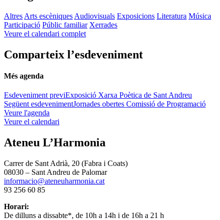
Altres
Arts escèniques
Audiovisuals
Exposicions
Literatura
Música
Participació
Públic familiar
Xerrades
Veure el calendari complet
Comparteix l’esdeveniment
Més agenda
Esdeveniment previ
Exposició Xarxa Poètica de Sant Andreu
Següent esdeveniment
Jornades obertes Comissió de Programació
Veure l'agenda
Veure el calendari
Ateneu L’Harmonia
Carrer de Sant Adrià, 20 (Fabra i Coats)
08030 – Sant Andreu de Palomar
informacio@ateneuharmonia.cat
93 256 60 85
Horari:
De dilluns a dissabte*, de 10h a 14h i de 16h a 21 h