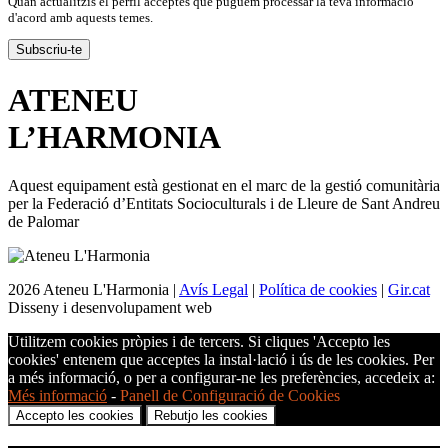
Quan actualitzis el perfil acceptes que puguem processar la teva informació
d'acord amb aquests temes.
ATENEU
L’
HARMONIA
Aquest equipament està gestionat en el marc de la gestió comunitària
per la Federació d’Entitats Socioculturals i de Lleure de Sant Andreu
de Palomar
2026 Ateneu L'Harmonia |
Avís Legal
|
Política de cookies
|
Gir.cat
Disseny i desenvolupament web
Utilitzem cookies pròpies i de tercers. Si cliques 'Accepto les
cookies' entenem que acceptes la instal·lació i ús de les cookies. Per
a més informació, o per a configurar-ne les preferències, accedeix a:
Més informació
-
Panell de Configuració de Cookies
Accepto les cookies
Rebutjo les cookies