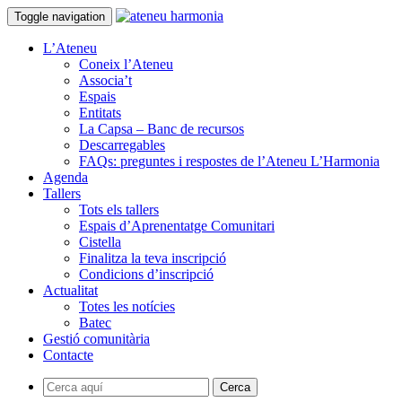
Toggle navigation
L’Ateneu
Coneix l’Ateneu
Associa’t
Espais
Entitats
La Capsa – Banc de recursos
Descarregables
FAQs: preguntes i respostes de l’Ateneu L’Harmonia
Agenda
Tallers
Tots els tallers
Espais d’Aprenentatge Comunitari
Cistella
Finalitza la teva inscripció
Condicions d’inscripció
Actualitat
Totes les notícies
Batec
Gestió comunitària
Contacte