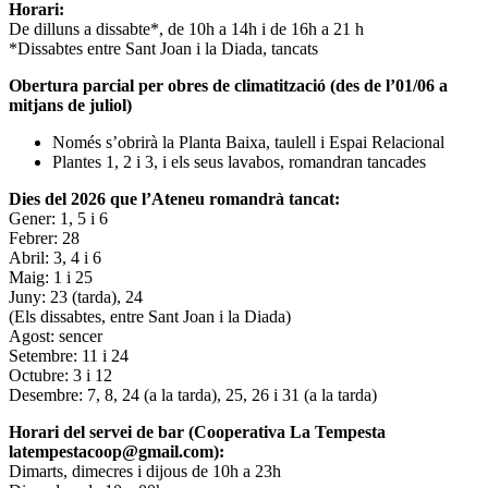
Horari:
De dilluns a dissabte*, de 10h a 14h i de 16h a 21 h
*Dissabtes entre Sant Joan i la Diada, tancats
Obertura parcial per obres de climatització (des de l’01/06 a
mitjans de juliol)
Només s’obrirà la Planta Baixa, taulell i Espai Relacional
Plantes 1, 2 i 3, i els seus lavabos, romandran tancades
Dies del 2026 que l’Ateneu romandrà tancat:
Gener: 1, 5 i 6
Febrer: 28
Abril: 3, 4 i 6
Maig: 1 i 25
Juny: 23 (tarda), 24
(Els dissabtes, entre Sant Joan i la Diada)
Agost: sencer
Setembre: 11 i 24
Octubre: 3 i 12
Desembre: 7, 8, 24 (a la tarda), 25, 26 i 31 (a la tarda)
Horari del servei de bar (Cooperativa La Tempesta
latempestacoop@gmail.com):
Dimarts, dimecres i dijous de 10h a 23h