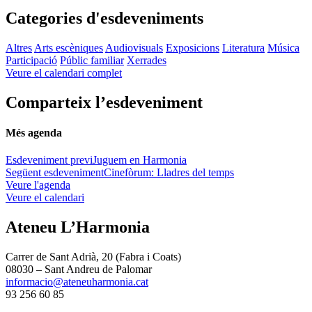
Categories d'esdeveniments
Altres
Arts escèniques
Audiovisuals
Exposicions
Literatura
Música
Participació
Públic familiar
Xerrades
Veure el calendari complet
Comparteix l’esdeveniment
Més agenda
Esdeveniment previ
Juguem en Harmonia
Següent esdeveniment
Cinefòrum: Lladres del temps
Veure l'agenda
Veure el calendari
Ateneu L’Harmonia
Carrer de Sant Adrià, 20 (Fabra i Coats)
08030 – Sant Andreu de Palomar
informacio@ateneuharmonia.cat
93 256 60 85