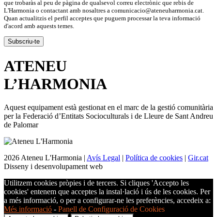
que trobaràs al peu de pàgina de qualsevol correu electrònic que rebis de
L'Harmonia o contactant amb nosaltres a comunicacio@ateneuharmonia.cat.
Quan actualitzis el perfil acceptes que puguem processar la teva informació
d'acord amb aquests temes.
ATENEU
L’
HARMONIA
Aquest equipament està gestionat en el marc de la gestió comunitària
per la Federació d’Entitats Socioculturals i de Lleure de Sant Andreu
de Palomar
2026 Ateneu L'Harmonia |
Avís Legal
|
Política de cookies
|
Gir.cat
Disseny i desenvolupament web
Utilitzem cookies pròpies i de tercers. Si cliques 'Accepto les
cookies' entenem que acceptes la instal·lació i ús de les cookies. Per
a més informació, o per a configurar-ne les preferències, accedeix a:
Més informació
-
Panell de Configuració de Cookies