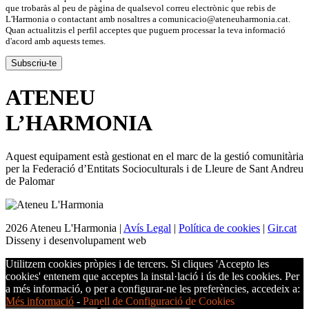
que trobaràs al peu de pàgina de qualsevol correu electrònic que rebis de
L'Harmonia o contactant amb nosaltres a comunicacio@ateneuharmonia.cat.
Quan actualitzis el perfil acceptes que puguem processar la teva informació
d'acord amb aquests temes.
ATENEU
L’
HARMONIA
Aquest equipament està gestionat en el marc de la gestió comunitària
per la Federació d’Entitats Socioculturals i de Lleure de Sant Andreu
de Palomar
2026 Ateneu L'Harmonia |
Avís Legal
|
Política de cookies
|
Gir.cat
Disseny i desenvolupament web
Utilitzem cookies pròpies i de tercers. Si cliques 'Accepto les
cookies' entenem que acceptes la instal·lació i ús de les cookies. Per
a més informació, o per a configurar-ne les preferències, accedeix a:
Més informació
-
Panell de Configuració de Cookies