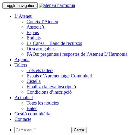
Toggle navigation
L’Ateneu
Coneix l’Ateneu
Associa’t
Espais
Entitats
La Capsa – Banc de recursos
Descarregables
FAQs: preguntes i respostes de l’Ateneu L’Harmonia
Agenda
Tallers
Tots els tallers
Espais d’Aprenentatge Comunitari
Cistella
Finalitza la teva inscripció
Condicions d’inscripció
Actualitat
Totes les notícies
Batec
Gestió comunitària
Contacte