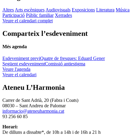
Altres
Arts escèniques
Audiovisuals
Exposicions
Literatura
Música
Participació
Públic familiar
Xerrades
Veure el calendari complet
Comparteix l’esdeveniment
Més agenda
Esdeveniment previ
Quatre de fresques: Eduard Gener
Següent esdeveniment
Comissió antiestigma
Veure l'agenda
Veure el calendari
Ateneu L’Harmonia
Carrer de Sant Adrià, 20 (Fabra i Coats)
08030 – Sant Andreu de Palomar
informacio@ateneuharmonia.cat
93 256 60 85
Horari:
De dilluns a dissabte*, de 10h a 14h i de 16h a 21 h