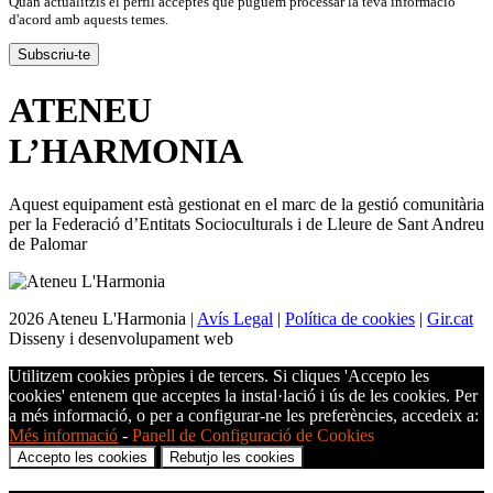
Quan actualitzis el perfil acceptes que puguem processar la teva informació
d'acord amb aquests temes.
ATENEU
L’
HARMONIA
Aquest equipament està gestionat en el marc de la gestió comunitària
per la Federació d’Entitats Socioculturals i de Lleure de Sant Andreu
de Palomar
2026 Ateneu L'Harmonia |
Avís Legal
|
Política de cookies
|
Gir.cat
Disseny i desenvolupament web
Utilitzem cookies pròpies i de tercers. Si cliques 'Accepto les
cookies' entenem que acceptes la instal·lació i ús de les cookies. Per
a més informació, o per a configurar-ne les preferències, accedeix a:
Més informació
-
Panell de Configuració de Cookies
Accepto les cookies
Rebutjo les cookies