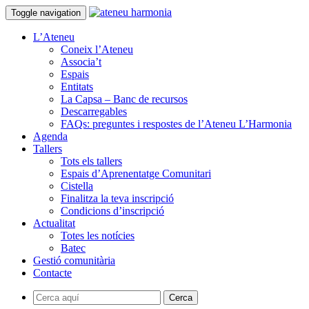
Toggle navigation
L’Ateneu
Coneix l’Ateneu
Associa’t
Espais
Entitats
La Capsa – Banc de recursos
Descarregables
FAQs: preguntes i respostes de l’Ateneu L’Harmonia
Agenda
Tallers
Tots els tallers
Espais d’Aprenentatge Comunitari
Cistella
Finalitza la teva inscripció
Condicions d’inscripció
Actualitat
Totes les notícies
Batec
Gestió comunitària
Contacte