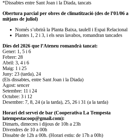
*Dissabtes entre Sant Joan i la Diada, tancats
Obertura parcial per obres de climatització (des de l’01/06 a
mitjans de juliol)
Només s’obrirà la Planta Baixa, taulell i Espai Relacional
Plantes 1, 2 i 3, i els seus lavabos, romandran tancades
Dies del 2026 que l’Ateneu romandrà tancat:
Gener: 1, 5 i 6
Febrer: 28
Abril: 3, 4 i 6
Maig: 1 i 25
Juny: 23 (tarda), 24
(Els dissabtes, entre Sant Joan i la Diada)
Agost: sencer
Setembre: 11 i 24
Octubre: 3 i 12
Desembre: 7, 8, 24 (a la tarda), 25, 26 i 31 (a la tarda)
Horari del servei de bar (Cooperativa La Tempesta
latempestacoop@gmail.com):
Dimarts, dimecres i dijous de 10h a 23h
Divendres de 10 a 00h
Dissabte de 12h a 00h. (Horari estiu: de 17h a 00h)