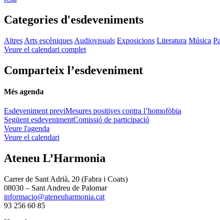
Categories d'esdeveniments
Altres
Arts escèniques
Audiovisuals
Exposicions
Literatura
Música
Pa
Veure el calendari complet
Comparteix l’esdeveniment
Més agenda
Esdeveniment previ
Mesures positives contra l’homofòbia
Següent esdeveniment
Comissió de participació
Veure l'agenda
Veure el calendari
Ateneu L’Harmonia
Carrer de Sant Adrià, 20 (Fabra i Coats)
08030 – Sant Andreu de Palomar
informacio@ateneuharmonia.cat
93 256 60 85