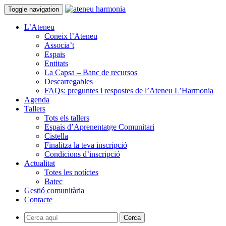
Toggle navigation
L’Ateneu
Coneix l’Ateneu
Associa’t
Espais
Entitats
La Capsa – Banc de recursos
Descarregables
FAQs: preguntes i respostes de l’Ateneu L’Harmonia
Agenda
Tallers
Tots els tallers
Espais d’Aprenentatge Comunitari
Cistella
Finalitza la teva inscripció
Condicions d’inscripció
Actualitat
Totes les notícies
Batec
Gestió comunitària
Contacte