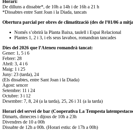
Horari:
De dilluns a dissabte*, de 10h a 14h i de 16h a 21 h
*Dissabtes entre Sant Joan i la Diada, tancats
Obertura parcial per obres de climatització (des de l’01/06 a mitja
Només s’obrirà la Planta Baixa, taulell i Espai Relacional
Plantes 1, 2 i 3, i els seus lavabos, romandran tancades
Dies del 2026 que l’Ateneu romandrà tancat:
Gener: 1, 5 i 6
Febrer: 28
Abril: 3, 4 i 6
Maig: 1 i 25
Juny: 23 (tarda), 24
(Els dissabtes, entre Sant Joan i la Diada)
Agost: sencer
Setembre: 11 i 24
Octubre: 3 i 12
Desembre: 7, 8, 24 (a la tarda), 25, 26 i 31 (a la tarda)
Horari del servei de bar (Cooperativa La Tempesta latempestac
Dimarts, dimecres i dijous de 10h a 23h
Divendres de 10 a 00h
Dissabte de 12h a 00h. (Horari estiu: de 17h a 00h)