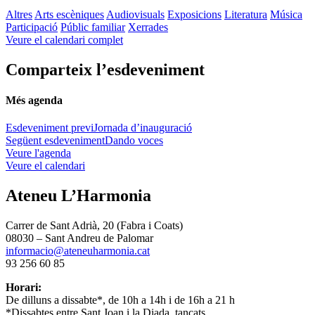
Altres
Arts escèniques
Audiovisuals
Exposicions
Literatura
Música
Participació
Públic familiar
Xerrades
Veure el calendari complet
Comparteix l’esdeveniment
Més agenda
Esdeveniment previ
Jornada d’inauguració
Següent esdeveniment
Dando voces
Veure l'agenda
Veure el calendari
Ateneu L’Harmonia
Carrer de Sant Adrià, 20 (Fabra i Coats)
08030 – Sant Andreu de Palomar
informacio@ateneuharmonia.cat
93 256 60 85
Horari:
De dilluns a dissabte*, de 10h a 14h i de 16h a 21 h
*Dissabtes entre Sant Joan i la Diada, tancats