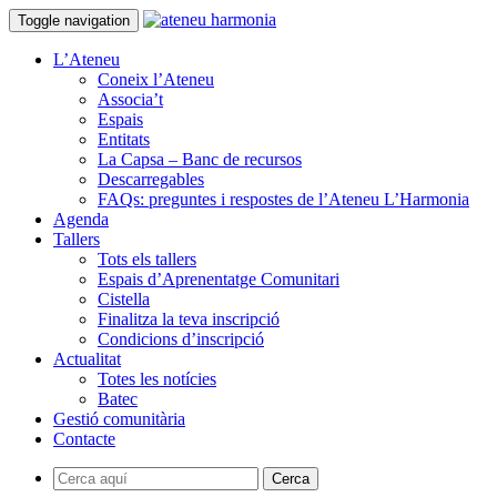
Toggle navigation
L’Ateneu
Coneix l’Ateneu
Associa’t
Espais
Entitats
La Capsa – Banc de recursos
Descarregables
FAQs: preguntes i respostes de l’Ateneu L’Harmonia
Agenda
Tallers
Tots els tallers
Espais d’Aprenentatge Comunitari
Cistella
Finalitza la teva inscripció
Condicions d’inscripció
Actualitat
Totes les notícies
Batec
Gestió comunitària
Contacte