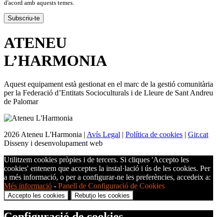
d'acord amb aquests temes.
ATENEU
L’
HARMONIA
Aquest equipament està gestionat en el marc de la gestió comunitària
per la Federació d’Entitats Socioculturals i de Lleure de Sant Andreu
de Palomar
2026 Ateneu L'Harmonia |
Avís Legal
|
Política de cookies
|
Gir.cat
Disseny i desenvolupament web
Utilitzem cookies pròpies i de tercers. Si cliques 'Accepto les
cookies' entenem que acceptes la instal·lació i ús de les cookies. Per
a més informació, o per a configurar-ne les preferències, accedeix a:
Més informació
-
Panell de Configuració de Cookies
Accepto les cookies
Rebutjo les cookies
Configuració de cookies