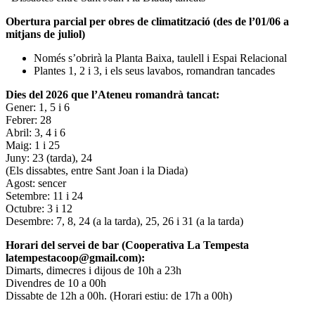
Obertura parcial per obres de climatització (des de l’01/06 a
mitjans de juliol)
Només s’obrirà la Planta Baixa, taulell i Espai Relacional
Plantes 1, 2 i 3, i els seus lavabos, romandran tancades
Dies del 2026 que l’Ateneu romandrà tancat:
Gener: 1, 5 i 6
Febrer: 28
Abril: 3, 4 i 6
Maig: 1 i 25
Juny: 23 (tarda), 24
(Els dissabtes, entre Sant Joan i la Diada)
Agost: sencer
Setembre: 11 i 24
Octubre: 3 i 12
Desembre: 7, 8, 24 (a la tarda), 25, 26 i 31 (a la tarda)
Horari del servei de bar (Cooperativa La Tempesta
latempestacoop@gmail.com):
Dimarts, dimecres i dijous de 10h a 23h
Divendres de 10 a 00h
Dissabte de 12h a 00h. (Horari estiu: de 17h a 00h)