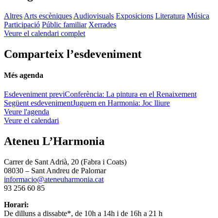
Altres
Arts escèniques
Audiovisuals
Exposicions
Literatura
Música
Participació
Públic familiar
Xerrades
Veure el calendari complet
Comparteix l’esdeveniment
Més agenda
Esdeveniment previ
Conferència: La pintura en el Renaixement
Següent esdeveniment
Juguem en Harmonia: Joc lliure
Veure l'agenda
Veure el calendari
Ateneu L’Harmonia
Carrer de Sant Adrià, 20 (Fabra i Coats)
08030 – Sant Andreu de Palomar
informacio@ateneuharmonia.cat
93 256 60 85
Horari:
De dilluns a dissabte*, de 10h a 14h i de 16h a 21 h