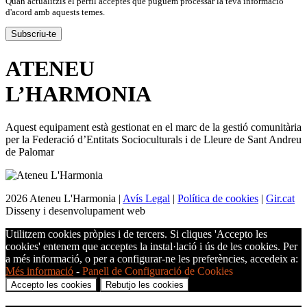
Quan actualitzis el perfil acceptes que puguem processar la teva informació
d'acord amb aquests temes.
ATENEU
L’
HARMONIA
Aquest equipament està gestionat en el marc de la gestió comunitària
per la Federació d’Entitats Socioculturals i de Lleure de Sant Andreu
de Palomar
2026 Ateneu L'Harmonia |
Avís Legal
|
Política de cookies
|
Gir.cat
Disseny i desenvolupament web
Utilitzem cookies pròpies i de tercers. Si cliques 'Accepto les
cookies' entenem que acceptes la instal·lació i ús de les cookies. Per
a més informació, o per a configurar-ne les preferències, accedeix a:
Més informació
-
Panell de Configuració de Cookies
Accepto les cookies
Rebutjo les cookies