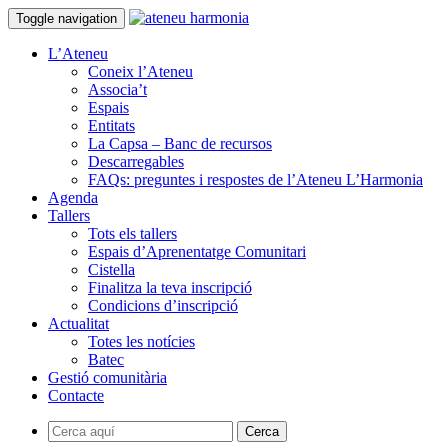
Toggle navigation
L’Ateneu
Coneix l’Ateneu
Associa’t
Espais
Entitats
La Capsa – Banc de recursos
Descarregables
FAQs: preguntes i respostes de l’Ateneu L’Harmonia
Agenda
Tallers
Tots els tallers
Espais d’Aprenentatge Comunitari
Cistella
Finalitza la teva inscripció
Condicions d’inscripció
Actualitat
Totes les notícies
Batec
Gestió comunitària
Contacte