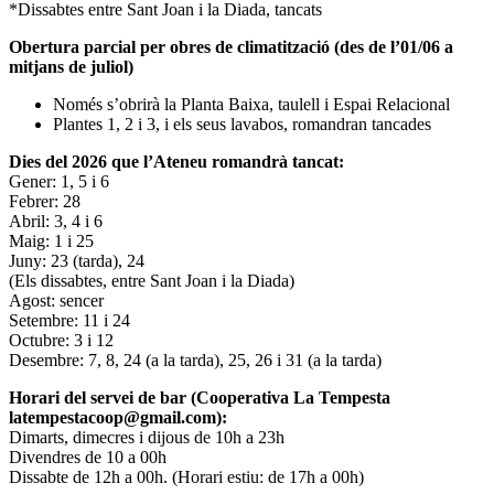
*Dissabtes entre Sant Joan i la Diada, tancats
Obertura parcial per obres de climatització (des de l’01/06 a
mitjans de juliol)
Només s’obrirà la Planta Baixa, taulell i Espai Relacional
Plantes 1, 2 i 3, i els seus lavabos, romandran tancades
Dies del 2026 que l’Ateneu romandrà tancat:
Gener: 1, 5 i 6
Febrer: 28
Abril: 3, 4 i 6
Maig: 1 i 25
Juny: 23 (tarda), 24
(Els dissabtes, entre Sant Joan i la Diada)
Agost: sencer
Setembre: 11 i 24
Octubre: 3 i 12
Desembre: 7, 8, 24 (a la tarda), 25, 26 i 31 (a la tarda)
Horari del servei de bar (Cooperativa La Tempesta
latempestacoop@gmail.com):
Dimarts, dimecres i dijous de 10h a 23h
Divendres de 10 a 00h
Dissabte de 12h a 00h. (Horari estiu: de 17h a 00h)