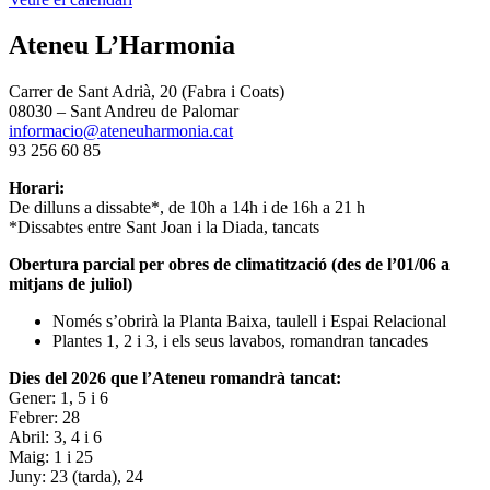
Ateneu L’Harmonia
Carrer de Sant Adrià, 20 (Fabra i Coats)
08030 – Sant Andreu de Palomar
informacio@ateneuharmonia.cat
93 256 60 85
Horari:
De dilluns a dissabte*, de 10h a 14h i de 16h a 21 h
*Dissabtes entre Sant Joan i la Diada, tancats
Obertura parcial per obres de climatització (des de l’01/06 a
mitjans de juliol)
Només s’obrirà la Planta Baixa, taulell i Espai Relacional
Plantes 1, 2 i 3, i els seus lavabos, romandran tancades
Dies del 2026 que l’Ateneu romandrà tancat:
Gener: 1, 5 i 6
Febrer: 28
Abril: 3, 4 i 6
Maig: 1 i 25
Juny: 23 (tarda), 24