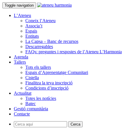
Toggle navigation
L’Ateneu
Coneix l’Ateneu
Associa’t
Espais
Entitats
La Capsa – Banc de recursos
Descarregables
FAQs: preguntes i respostes de l’Ateneu L’Harmonia
Agenda
Tallers
Tots els tallers
Espais d’Aprenentatge Comunitari
Cistella
Finalitza la teva inscripció
Condicions d’inscripció
Actualitat
Totes les notícies
Batec
Gestió comunitària
Contacte