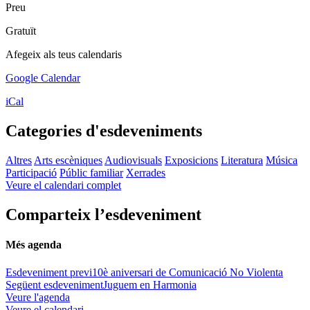
Preu
Gratuït
Afegeix als teus calendaris
Google Calendar
iCal
Categories d'esdeveniments
Altres
Arts escèniques
Audiovisuals
Exposicions
Literatura
Música
Participació
Públic familiar
Xerrades
Veure el calendari complet
Comparteix l’esdeveniment
Més agenda
Esdeveniment previ
10è aniversari de Comunicació No Violenta
Següent esdeveniment
Juguem en Harmonia
Veure l'agenda
Veure el calendari