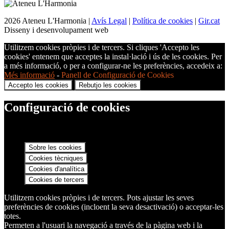
2026 Ateneu L'Harmonia |
Avís Legal
|
Política de cookies
|
Gir.cat
Disseny i desenvolupament web
Utilitzem cookies pròpies i de tercers. Si cliques 'Accepto les
cookies' entenem que acceptes la instal·lació i ús de les cookies. Per
a més informació, o per a configurar-ne les preferències, accedeix a:
Més informació
-
Panell de Configuració de Cookies
Accepto les cookies
Rebutjo les cookies
Configuració de cookies
Sobre les cookies
Cookies tècniques
Cookies d'analítica
Cookies de tercers
Utilitzem cookies pròpies i de tercers. Pots ajustar les seves
preferències de cookies (incloent la seva desactivació) o acceptar-les
totes.
Permeten a l'usuari la navegació a través de la pàgina web i la