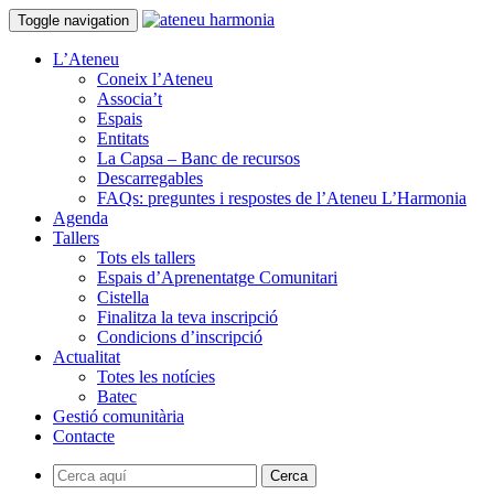
Toggle navigation
L’Ateneu
Coneix l’Ateneu
Associa’t
Espais
Entitats
La Capsa – Banc de recursos
Descarregables
FAQs: preguntes i respostes de l’Ateneu L’Harmonia
Agenda
Tallers
Tots els tallers
Espais d’Aprenentatge Comunitari
Cistella
Finalitza la teva inscripció
Condicions d’inscripció
Actualitat
Totes les notícies
Batec
Gestió comunitària
Contacte