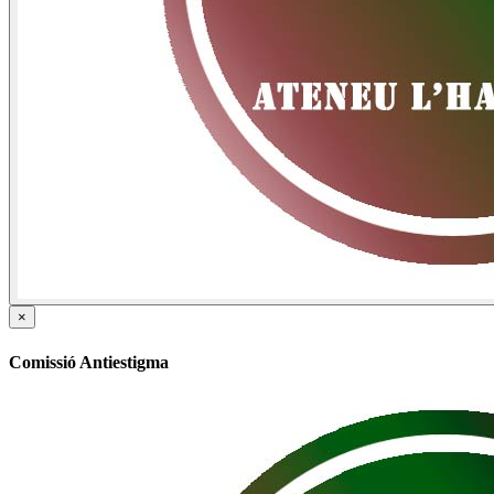
×
Comissió Antiestigma