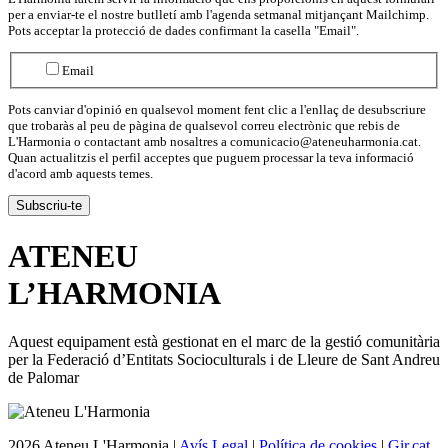
per a enviar-te el nostre butlletí amb l'agenda setmanal mitjançant Mailchimp.
Pots acceptar la protecció de dades confirmant la casella "Email".
Email
Pots canviar d'opinió en qualsevol moment fent clic a l'enllaç de desubscriure
que trobaràs al peu de pàgina de qualsevol correu electrònic que rebis de
L'Harmonia o contactant amb nosaltres a comunicacio@ateneuharmonia.cat.
Quan actualitzis el perfil acceptes que puguem processar la teva informació
d'acord amb aquests temes.
ATENEU
L’
HARMONIA
Aquest equipament està gestionat en el marc de la gestió comunitària
per la Federació d’Entitats Socioculturals i de Lleure de Sant Andreu
de Palomar
2026 Ateneu L'Harmonia |
Avís Legal
|
Política de cookies
|
Gir.cat