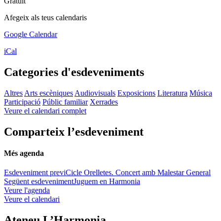
Gratuït
Afegeix als teus calendaris
Google Calendar
iCal
Categories d'esdeveniments
Altres
Arts escèniques
Audiovisuals
Exposicions
Literatura
Música
Participació
Públic familiar
Xerrades
Veure el calendari complet
Comparteix l’esdeveniment
Més agenda
Esdeveniment previ
Cicle Orelletes. Concert amb Malestar General
Següent esdeveniment
Juguem en Harmonia
Veure l'agenda
Veure el calendari
Ateneu L’Harmonia