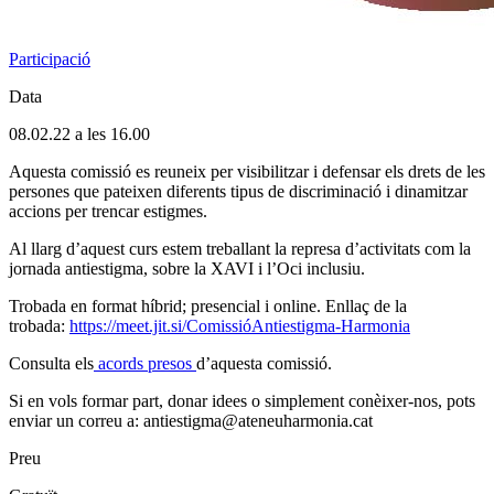
Participació
Data
08.02.22 a les 16.00
Aquesta comissió es reuneix per visibilitzar i defensar els drets de les
persones que pateixen diferents tipus de discriminació i dinamitzar
accions per trencar estigmes.
Al llarg d’aquest curs estem treballant la represa d’activitats com la
jornada antiestigma, sobre la XAVI i l’Oci inclusiu.
Trobada en format híbrid; presencial i online. Enllaç de la
trobada:
https://meet.jit.si/ComissióAntiestigma-Harmonia
Consulta els
acords presos
d’aquesta comissió.
Si en vols formar part, donar idees o simplement conèixer-nos, pots
enviar un correu a: antiestigma@ateneuharmonia.cat
Preu