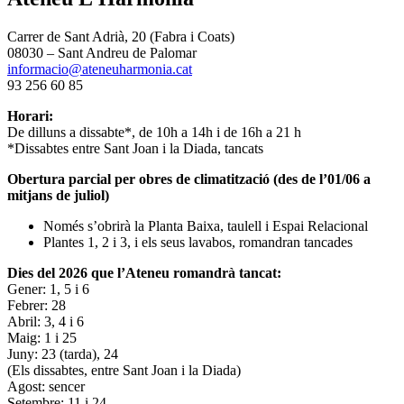
Carrer de Sant Adrià, 20 (Fabra i Coats)
08030 – Sant Andreu de Palomar
informacio@ateneuharmonia.cat
93 256 60 85
Horari:
De dilluns a dissabte*, de 10h a 14h i de 16h a 21 h
*Dissabtes entre Sant Joan i la Diada, tancats
Obertura parcial per obres de climatització (des de l’01/06 a
mitjans de juliol)
Només s’obrirà la Planta Baixa, taulell i Espai Relacional
Plantes 1, 2 i 3, i els seus lavabos, romandran tancades
Dies del 2026 que l’Ateneu romandrà tancat:
Gener: 1, 5 i 6
Febrer: 28
Abril: 3, 4 i 6
Maig: 1 i 25
Juny: 23 (tarda), 24
(Els dissabtes, entre Sant Joan i la Diada)
Agost: sencer
Setembre: 11 i 24