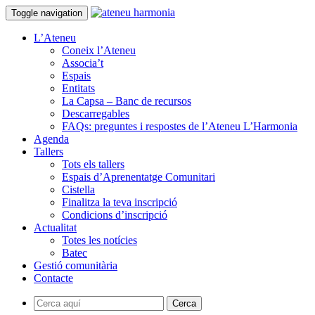
Toggle navigation
L’Ateneu
Coneix l’Ateneu
Associa’t
Espais
Entitats
La Capsa – Banc de recursos
Descarregables
FAQs: preguntes i respostes de l’Ateneu L’Harmonia
Agenda
Tallers
Tots els tallers
Espais d’Aprenentatge Comunitari
Cistella
Finalitza la teva inscripció
Condicions d’inscripció
Actualitat
Totes les notícies
Batec
Gestió comunitària
Contacte