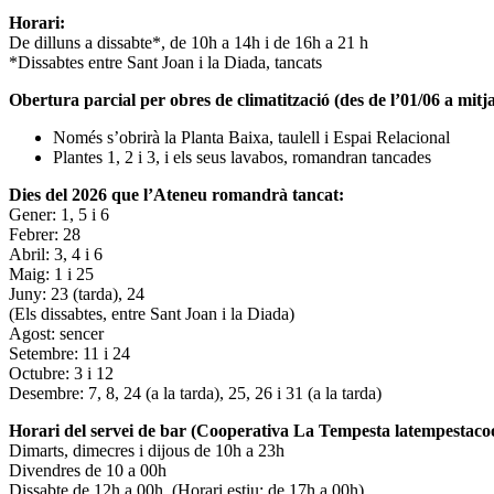
Horari:
De dilluns a dissabte*, de 10h a 14h i de 16h a 21 h
*Dissabtes entre Sant Joan i la Diada, tancats
Obertura parcial per obres de climatització (des de l’01/06 a mitja
Només s’obrirà la Planta Baixa, taulell i Espai Relacional
Plantes 1, 2 i 3, i els seus lavabos, romandran tancades
Dies del 2026 que l’Ateneu romandrà tancat:
Gener: 1, 5 i 6
Febrer: 28
Abril: 3, 4 i 6
Maig: 1 i 25
Juny: 23 (tarda), 24
(Els dissabtes, entre Sant Joan i la Diada)
Agost: sencer
Setembre: 11 i 24
Octubre: 3 i 12
Desembre: 7, 8, 24 (a la tarda), 25, 26 i 31 (a la tarda)
Horari del servei de bar (Cooperativa La Tempesta latempestac
Dimarts, dimecres i dijous de 10h a 23h
Divendres de 10 a 00h
Dissabte de 12h a 00h. (Horari estiu: de 17h a 00h)