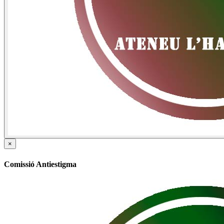
×
Comissió Antiestigma