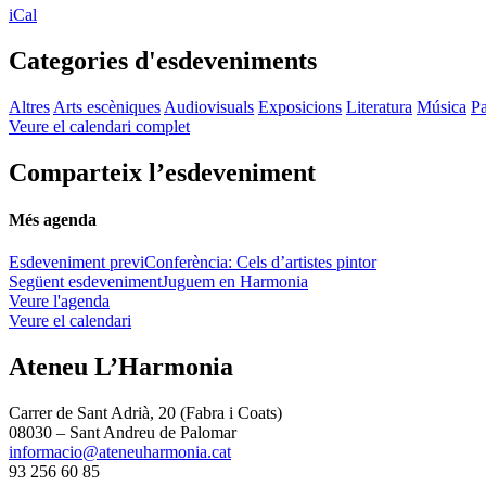
iCal
Categories d'esdeveniments
Altres
Arts escèniques
Audiovisuals
Exposicions
Literatura
Música
Pa
Veure el calendari complet
Comparteix l’esdeveniment
Més agenda
Esdeveniment previ
Conferència: Cels d’artistes pintor
Següent esdeveniment
Juguem en Harmonia
Veure l'agenda
Veure el calendari
Ateneu L’Harmonia
Carrer de Sant Adrià, 20 (Fabra i Coats)
08030 – Sant Andreu de Palomar
informacio@ateneuharmonia.cat
93 256 60 85