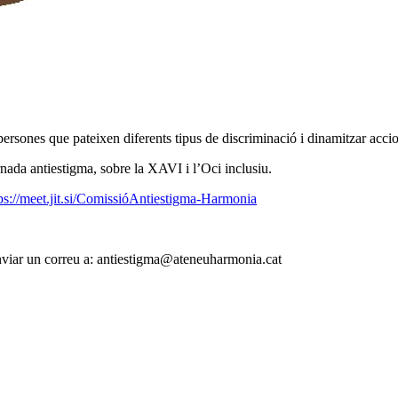
 persones que pateixen diferents tipus de discriminació i dinamitzar acci
ornada antiestigma, sobre la XAVI i l’Oci inclusiu.
ps://meet.jit.si/ComissióAntiestigma-Harmonia
enviar un correu a: antiestigma@ateneuharmonia.cat