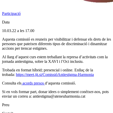
Participació
Data
10.03.22 a les 17.00
Aquesta comissió es reuneix per visibilitzar i defensar els drets de les
persones que pateixen diferents tipus de discriminació i dinamitzar
accions per trencar estigmes.
Al llarg d’aquest curs estem treballant la represa d’activitats com la
jornada antiestigma, sobre la XAVI i l’Oci inclusiu.
Trobada en format híbrid; presencial i online. Enllaç de la
trobada:
https://meet.jit.si/ComissióAntiestigma-Harmonia
Consulta els
acords presos
d’aquesta comissió.
Si en vols formar part, donar idees o simplement conèixer-nos, pots
enviar un correu a: antiestigma@ateneuharmonia.cat
Preu