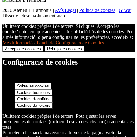
2026 Ateneu L'Harmonia |
Avís Legal
|
Política de cookies
|
Gir.cat
Disseny i desenvolupament web
Utilitzem cookies pròpies i de tercers. Si cliques 'Accepto les
cookies' entenem que acceptes la instal·lació i ús de les cookies. Per
a més informació, o per a configurar-ne les preferències, accedeix a:
Més informació
-
Panell de Configuració de Cookies
Accepto les cookies
Rebutjo les cookies
Configuració de cookies
Sobre les cookies
Cookies tècniques
Cookies d'analítica
Cookies de tercers
Utilitzem cookies pròpies i de tercers. Pots ajustar les seves
preferències de cookies (incloent la seva desactivació) o acceptar-les
totes.
Permeten a l'usuari la navegació a través de la pàgina web i la