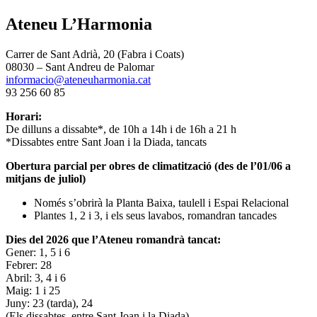
Ateneu L’Harmonia
Carrer de Sant Adrià, 20 (Fabra i Coats)
08030 – Sant Andreu de Palomar
informacio@ateneuharmonia.cat
93 256 60 85
Horari:
De dilluns a dissabte*, de 10h a 14h i de 16h a 21 h
*Dissabtes entre Sant Joan i la Diada, tancats
Obertura parcial per obres de climatització (des de l’01/06 a
mitjans de juliol)
Només s’obrirà la Planta Baixa, taulell i Espai Relacional
Plantes 1, 2 i 3, i els seus lavabos, romandran tancades
Dies del 2026 que l’Ateneu romandrà tancat:
Gener: 1, 5 i 6
Febrer: 28
Abril: 3, 4 i 6
Maig: 1 i 25
Juny: 23 (tarda), 24
(Els dissabtes, entre Sant Joan i la Diada)