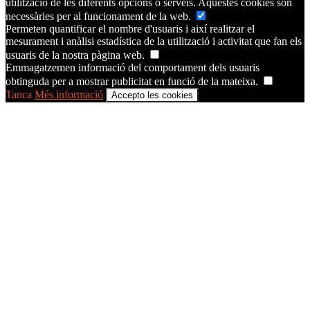
utilització de les diferents opcions o serveis. Aquestes cookies són
necessàries per al funcionament de la web.
Permeten quantificar el nombre d'usuaris i així realitzar el
mesurament i anàlisi estadística de la utilització i activitat que fan els
usuaris de la nostra pàgina web.
Emmagatzemen informació del comportament dels usuaris
obtinguda per a mostrar publicitat en funció de la mateixa.
Tanca
Més informació
Accepto les cookies