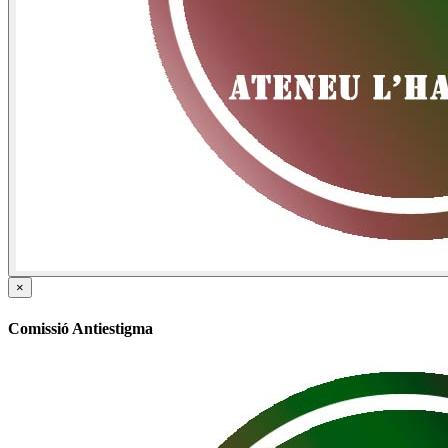
×
Comissió Antiestigma