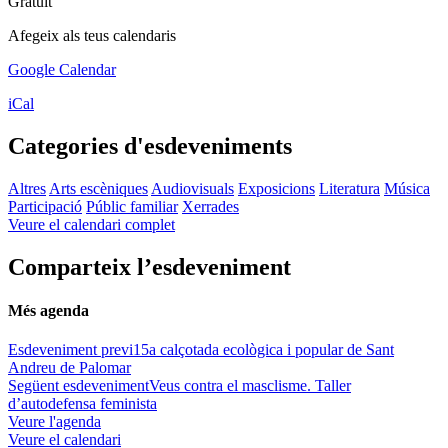
Gratuït
Afegeix als teus calendaris
Google Calendar
iCal
Categories d'esdeveniments
Altres
Arts escèniques
Audiovisuals
Exposicions
Literatura
Música
Participació
Públic familiar
Xerrades
Veure el calendari complet
Comparteix l’esdeveniment
Més agenda
Esdeveniment previ
15a calçotada ecològica i popular de Sant
Andreu de Palomar
Següent esdeveniment
Veus contra el masclisme. Taller
d’autodefensa feminista
Veure l'agenda
Veure el calendari