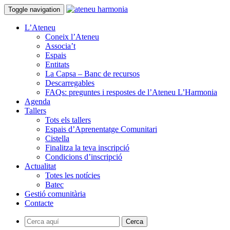
Toggle navigation
L’Ateneu
Coneix l’Ateneu
Associa’t
Espais
Entitats
La Capsa – Banc de recursos
Descarregables
FAQs: preguntes i respostes de l’Ateneu L’Harmonia
Agenda
Tallers
Tots els tallers
Espais d’Aprenentatge Comunitari
Cistella
Finalitza la teva inscripció
Condicions d’inscripció
Actualitat
Totes les notícies
Batec
Gestió comunitària
Contacte