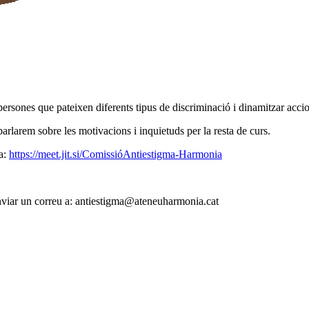
 persones que pateixen diferents tipus de discriminació i dinamitzar acci
arlarem sobre les motivacions i inquietuds per la resta de curs.
da:
https://meet.jit.si/ComissióAntiestigma-Harmonia
enviar un correu a: antiestigma@ateneuharmonia.cat