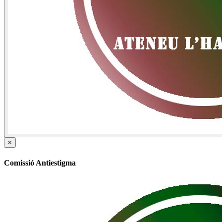
×
Comissió Antiestigma