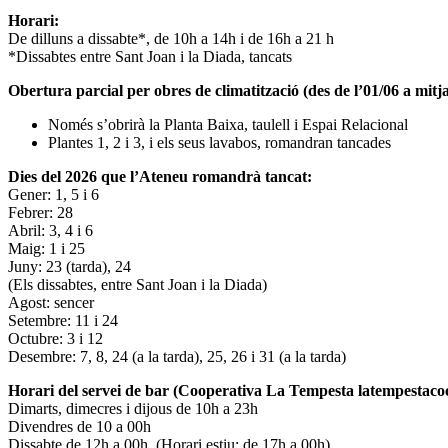
Horari:
De dilluns a dissabte*, de 10h a 14h i de 16h a 21 h
*Dissabtes entre Sant Joan i la Diada, tancats
Obertura parcial per obres de climatització (des de l’01/06 a mitja
Només s’obrirà la Planta Baixa, taulell i Espai Relacional
Plantes 1, 2 i 3, i els seus lavabos, romandran tancades
Dies del 2026 que l’Ateneu romandrà tancat:
Gener: 1, 5 i 6
Febrer: 28
Abril: 3, 4 i 6
Maig: 1 i 25
Juny: 23 (tarda), 24
(Els dissabtes, entre Sant Joan i la Diada)
Agost: sencer
Setembre: 11 i 24
Octubre: 3 i 12
Desembre: 7, 8, 24 (a la tarda), 25, 26 i 31 (a la tarda)
Horari del servei de bar (Cooperativa La Tempesta latempestac
Dimarts, dimecres i dijous de 10h a 23h
Divendres de 10 a 00h
Dissabte de 12h a 00h. (Horari estiu: de 17h a 00h)