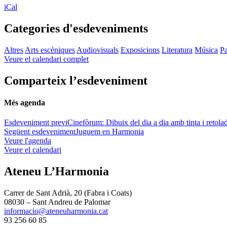
iCal
Categories d'esdeveniments
Altres
Arts escèniques
Audiovisuals
Exposicions
Literatura
Música
Pa
Veure el calendari complet
Comparteix l’esdeveniment
Més agenda
Esdeveniment previ
Cinefòrum: Dibuix del dia a dia amb tinta i retola
Següent esdeveniment
Juguem en Harmonia
Veure l'agenda
Veure el calendari
Ateneu L’Harmonia
Carrer de Sant Adrià, 20 (Fabra i Coats)
08030 – Sant Andreu de Palomar
informacio@ateneuharmonia.cat
93 256 60 85