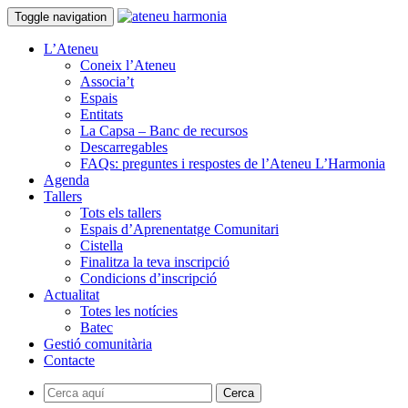
Toggle navigation
L’Ateneu
Coneix l’Ateneu
Associa’t
Espais
Entitats
La Capsa – Banc de recursos
Descarregables
FAQs: preguntes i respostes de l’Ateneu L’Harmonia
Agenda
Tallers
Tots els tallers
Espais d’Aprenentatge Comunitari
Cistella
Finalitza la teva inscripció
Condicions d’inscripció
Actualitat
Totes les notícies
Batec
Gestió comunitària
Contacte