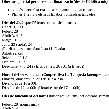
Obertura parcial per obres de climatització (des de l’01/06 a mitja
Només s’obrirà la Planta Baixa, taulell i Espai Relacional
Plantes 1, 2 i 3, i els seus lavabos, romandran tancades
Dies del 2026 que l’Ateneu romandrà tancat:
Gener: 1, 5 i 6
Febrer: 28
Abril: 3, 4 i 6
Maig: 1 i 25
Juny: 23 (tarda), 24
(Els dissabtes, entre Sant Joan i la Diada)
Agost: sencer
Setembre: 11 i 24
Octubre: 3 i 12
Desembre: 7, 8, 24 (a la tarda), 25, 26 i 31 (a la tarda)
Horari del servei de bar (Cooperativa La Tempesta latempestac
Dimarts, dimecres i dijous de 10h a 23h
Divendres de 10 a 00h
Dissabte de 12h a 00h. (Horari estiu: de 17h a 00h)
Dies de tancament del bar:
Diumenges i dilluns, per descans setman
Febrer: 28 (només matí)
Abril: 3, 4