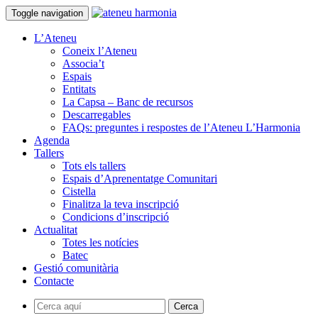
Toggle navigation
L’Ateneu
Coneix l’Ateneu
Associa’t
Espais
Entitats
La Capsa – Banc de recursos
Descarregables
FAQs: preguntes i respostes de l’Ateneu L’Harmonia
Agenda
Tallers
Tots els tallers
Espais d’Aprenentatge Comunitari
Cistella
Finalitza la teva inscripció
Condicions d’inscripció
Actualitat
Totes les notícies
Batec
Gestió comunitària
Contacte