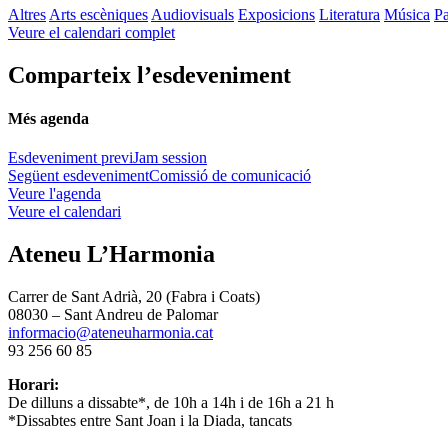
Altres
Arts escèniques
Audiovisuals
Exposicions
Literatura
Música
Pa
Veure el calendari complet
Comparteix l’esdeveniment
Més agenda
Esdeveniment previ
Jam session
Següent esdeveniment
Comissió de comunicació
Veure l'agenda
Veure el calendari
Ateneu L’Harmonia
Carrer de Sant Adrià, 20 (Fabra i Coats)
08030 – Sant Andreu de Palomar
informacio@ateneuharmonia.cat
93 256 60 85
Horari:
De dilluns a dissabte*, de 10h a 14h i de 16h a 21 h
*Dissabtes entre Sant Joan i la Diada, tancats