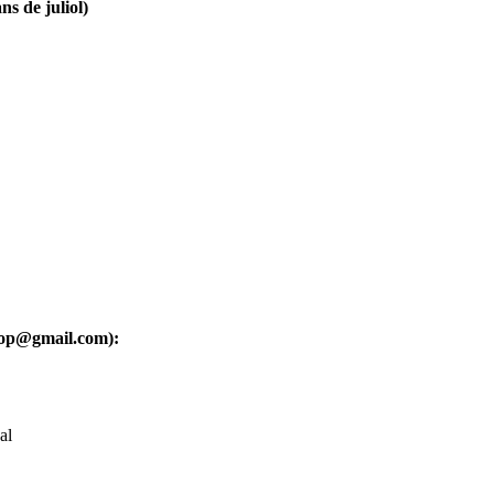
ns de juliol)
oop@gmail.com):
al