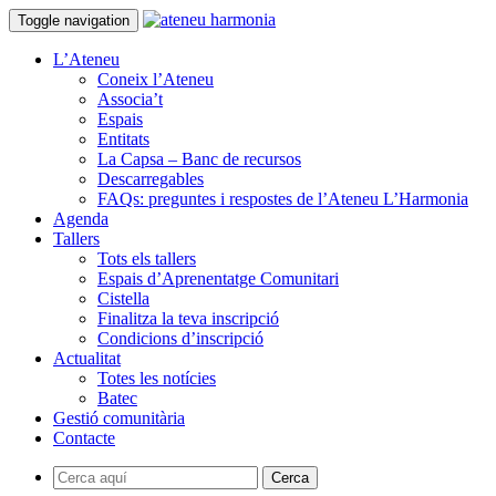
Toggle navigation
L’Ateneu
Coneix l’Ateneu
Associa’t
Espais
Entitats
La Capsa – Banc de recursos
Descarregables
FAQs: preguntes i respostes de l’Ateneu L’Harmonia
Agenda
Tallers
Tots els tallers
Espais d’Aprenentatge Comunitari
Cistella
Finalitza la teva inscripció
Condicions d’inscripció
Actualitat
Totes les notícies
Batec
Gestió comunitària
Contacte