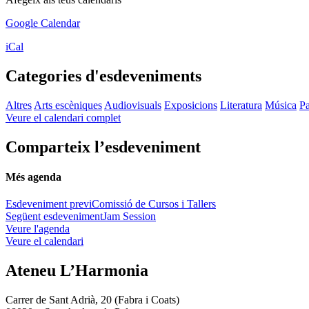
Google Calendar
iCal
Categories d'esdeveniments
Altres
Arts escèniques
Audiovisuals
Exposicions
Literatura
Música
Pa
Veure el calendari complet
Comparteix l’esdeveniment
Més agenda
Esdeveniment previ
Comissió de Cursos i Tallers
Següent esdeveniment
Jam Session
Veure l'agenda
Veure el calendari
Ateneu L’Harmonia
Carrer de Sant Adrià, 20 (Fabra i Coats)