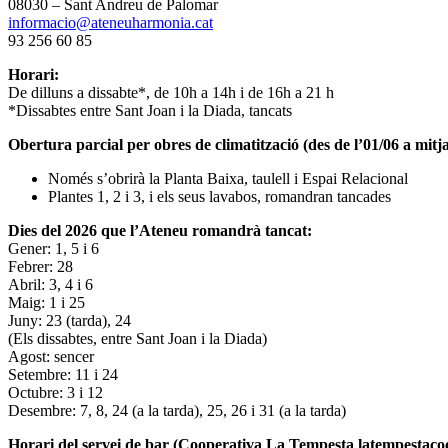
08030 – Sant Andreu de Palomar
informacio@ateneuharmonia.cat
93 256 60 85
Horari:
De dilluns a dissabte*, de 10h a 14h i de 16h a 21 h
*Dissabtes entre Sant Joan i la Diada, tancats
Obertura parcial per obres de climatització (des de l’01/06 a mitja
Només s’obrirà la Planta Baixa, taulell i Espai Relacional
Plantes 1, 2 i 3, i els seus lavabos, romandran tancades
Dies del 2026 que l’Ateneu romandrà tancat:
Gener: 1, 5 i 6
Febrer: 28
Abril: 3, 4 i 6
Maig: 1 i 25
Juny: 23 (tarda), 24
(Els dissabtes, entre Sant Joan i la Diada)
Agost: sencer
Setembre: 11 i 24
Octubre: 3 i 12
Desembre: 7, 8, 24 (a la tarda), 25, 26 i 31 (a la tarda)
Horari del servei de bar (Cooperativa La Tempesta latempestac