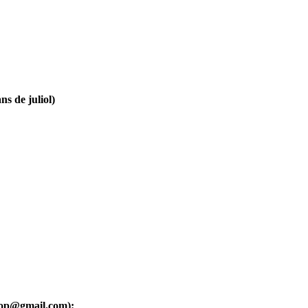
ns de juliol)
oop@gmail.com):