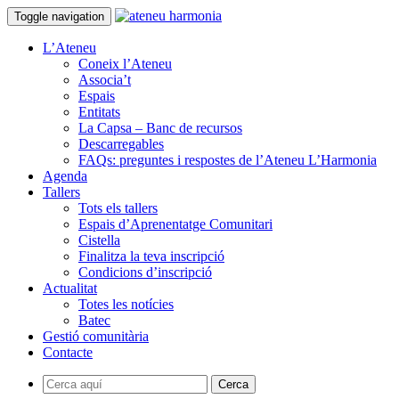
Toggle navigation
L’Ateneu
Coneix l’Ateneu
Associa’t
Espais
Entitats
La Capsa – Banc de recursos
Descarregables
FAQs: preguntes i respostes de l’Ateneu L’Harmonia
Agenda
Tallers
Tots els tallers
Espais d’Aprenentatge Comunitari
Cistella
Finalitza la teva inscripció
Condicions d’inscripció
Actualitat
Totes les notícies
Batec
Gestió comunitària
Contacte