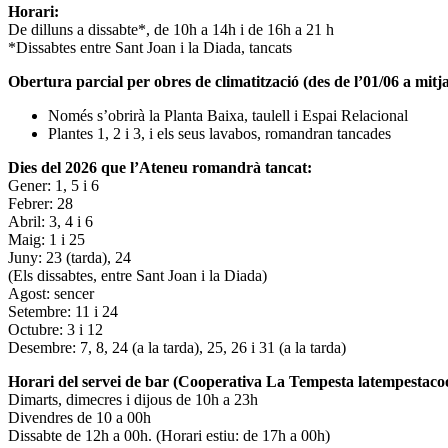
Horari:
De dilluns a dissabte*, de 10h a 14h i de 16h a 21 h
*Dissabtes entre Sant Joan i la Diada, tancats
Obertura parcial per obres de climatització (des de l’01/06 a mitja
Només s’obrirà la Planta Baixa, taulell i Espai Relacional
Plantes 1, 2 i 3, i els seus lavabos, romandran tancades
Dies del 2026 que l’Ateneu romandrà tancat:
Gener: 1, 5 i 6
Febrer: 28
Abril: 3, 4 i 6
Maig: 1 i 25
Juny: 23 (tarda), 24
(Els dissabtes, entre Sant Joan i la Diada)
Agost: sencer
Setembre: 11 i 24
Octubre: 3 i 12
Desembre: 7, 8, 24 (a la tarda), 25, 26 i 31 (a la tarda)
Horari del servei de bar (Cooperativa La Tempesta latempestac
Dimarts, dimecres i dijous de 10h a 23h
Divendres de 10 a 00h
Dissabte de 12h a 00h. (Horari estiu: de 17h a 00h)