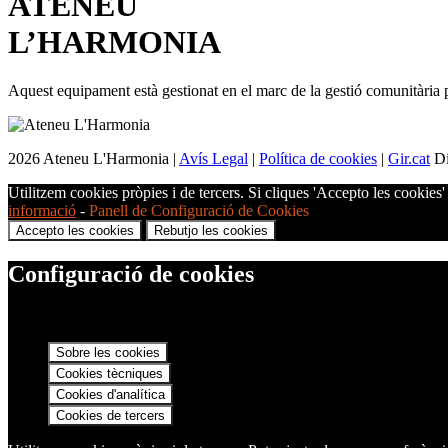
ATENEU
L’
HARMONIA
Aquest equipament està gestionat en el marc de la gestió comunitària 
2026 Ateneu L'Harmonia |
Avís Legal
|
Política de cookies
|
Gir.cat
Di
Utilitzem cookies pròpies i de tercers. Si cliques 'Accepto les cookies
informació
-
Panell de Configuració de Cookies
Accepto les cookies
Rebutjo les cookies
Configuració de cookies
Sobre les cookies
Cookies tècniques
Cookies d'analítica
Cookies de tercers