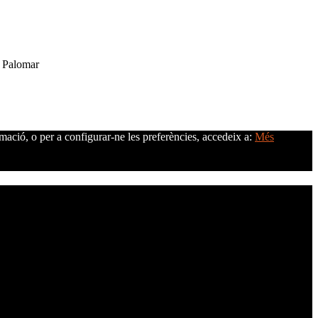
e Palomar
rmació, o per a configurar-ne les preferències, accedeix a:
Més