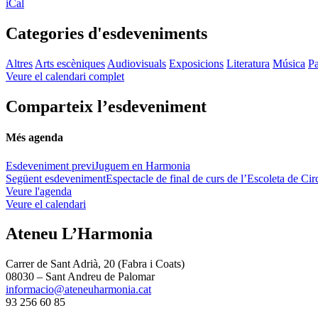
iCal
Categories d'esdeveniments
Altres
Arts escèniques
Audiovisuals
Exposicions
Literatura
Música
Pa
Veure el calendari complet
Comparteix l’esdeveniment
Més agenda
Esdeveniment previ
Juguem en Harmonia
Següent esdeveniment
Espectacle de final de curs de l’Escoleta de Cir
Veure l'agenda
Veure el calendari
Ateneu L’Harmonia
Carrer de Sant Adrià, 20 (Fabra i Coats)
08030 – Sant Andreu de Palomar
informacio@ateneuharmonia.cat
93 256 60 85