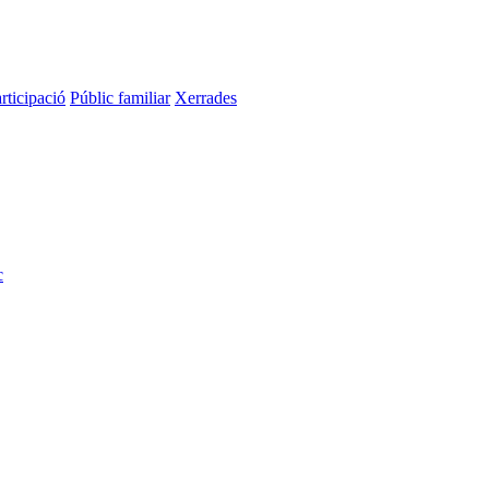
rticipació
Públic familiar
Xerrades
c