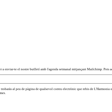
r a enviar-te el nostre butlletí amb l'agenda setmanal mitjançant Mailchimp. Pots ac
ue trobaràs al peu de pàgina de qualsevol correu electrònic que rebis de L'Harmoni
emes.