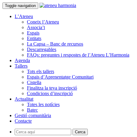
Toggle navigation
L’Ateneu
Coneix l’Ateneu
Associa’t
Espais
Entitats
La Capsa – Banc de recursos
Descarregables
FAQs: preguntes i respostes de l’Ateneu L’Harmonia
Agenda
Tallers
Tots els tallers
Espais d’Aprenentatge Comunitari
Cistella
Finalitza la teva inscripció
Condicions d’inscripció
Actualitat
Totes les notícies
Batec
Gestió comunitària
Contacte