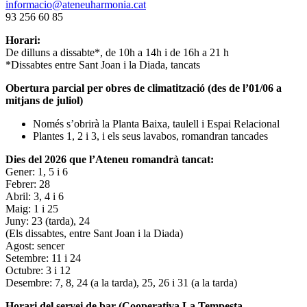
informacio@ateneuharmonia.cat
93 256 60 85
Horari:
De dilluns a dissabte*, de 10h a 14h i de 16h a 21 h
*Dissabtes entre Sant Joan i la Diada, tancats
Obertura parcial per obres de climatització (des de l’01/06 a
mitjans de juliol)
Només s’obrirà la Planta Baixa, taulell i Espai Relacional
Plantes 1, 2 i 3, i els seus lavabos, romandran tancades
Dies del 2026 que l’Ateneu romandrà tancat:
Gener: 1, 5 i 6
Febrer: 28
Abril: 3, 4 i 6
Maig: 1 i 25
Juny: 23 (tarda), 24
(Els dissabtes, entre Sant Joan i la Diada)
Agost: sencer
Setembre: 11 i 24
Octubre: 3 i 12
Desembre: 7, 8, 24 (a la tarda), 25, 26 i 31 (a la tarda)
Horari del servei de bar (Cooperativa La Tempesta