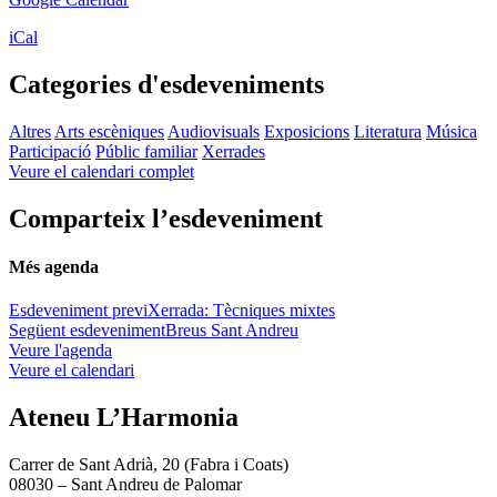
iCal
Categories d'esdeveniments
Altres
Arts escèniques
Audiovisuals
Exposicions
Literatura
Música
Participació
Públic familiar
Xerrades
Veure el calendari complet
Comparteix l’esdeveniment
Més agenda
Esdeveniment previ
Xerrada: Tècniques mixtes
Següent esdeveniment
Breus Sant Andreu
Veure l'agenda
Veure el calendari
Ateneu L’Harmonia
Carrer de Sant Adrià, 20 (Fabra i Coats)
08030 – Sant Andreu de Palomar