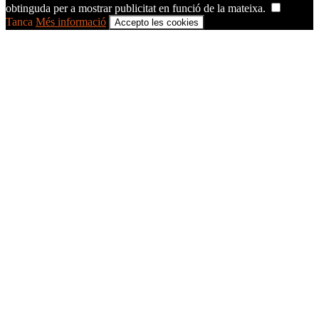
obtinguda per a mostrar publicitat en funció de la mateixa.
Tanca
Més informació
Accepto les cookies