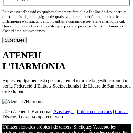
Email
Pots canviar d'opinió en qualsevol moment fent clic a l'enllaç de desubscriure
que trobaràs al peu de pàgina de qualsevol correu electrònic que rebis de
L'Harmonia o contactant amb nosaltres a comunicacio@ateneuharmonia.cat.
Quan actualitzis el perfil acceptes que puguem processar la teva informació
d'acord amb aquests temes.
ATENEU
L’
HARMONIA
Aquest equipament està gestionat en el marc de la gestió comunitària
per la Federació d’Entitats Socioculturals i de Lleure de Sant Andreu
de Palomar
2026 Ateneu L'Harmonia |
Avís Legal
|
Política de cookies
|
Gir.cat
Disseny i desenvolupament web
Utilitzem cookies pròpies i de tercers. Si cliques 'Accepto les
cookies' entenem que acceptes la instal·lació i ús de les cookies. Per