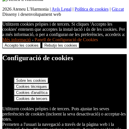
2026 Ateneu L'Harmonia |
Avís Legal
|
Política de cookies
|
Gir.cat
Disseny i desenvolupament web
Utilitzem cookies pròpies i de tercers. Si cliques 'Accepto les
cookies' entenem que acceptes la instal·lació i ús de les cookies. Per
a més informació, o per a configurar-ne les preferències, accedeix a:
Més informació
-
Panell de Configuració de Cookies
Accepto les cookies
Rebutjo les cookies
Configuració de cookies
Sobre les cookies
Cookies tècniques
Cookies d'analítica
Cookies de tercers
Utilitzem cookies pròpies i de tercers. Pots ajustar les seves
preferències de cookies (incloent la seva desactivació) o acceptar-les
totes.
Permeten a l'usuari la navegació a través de la pàgina web i la