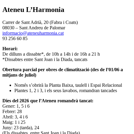
Ateneu L’Harmonia
Carrer de Sant Adrià, 20 (Fabra i Coats)
08030 – Sant Andreu de Palomar
informacio@ateneuharmonia.cat
93 256 60 85
Horari:
De dilluns a dissabte*, de 10h a 14h i de 16h a 21 h
*Dissabtes entre Sant Joan i la Diada, tancats
Obertura parcial per obres de climatització (des de l’01/06 a
mitjans de juliol)
Només s’obrirà la Planta Baixa, taulell i Espai Relacional
Plantes 1, 2 i 3, i els seus lavabos, romandran tancades
Dies del 2026 que l’Ateneu romandrà tancat:
Gener: 1, 5 i 6
Febrer: 28
Abril: 3, 4 i 6
Maig: 1 i 25
Juny: 23 (tarda), 24
(Els dissabtes, entre Sant Joan i la Diada)