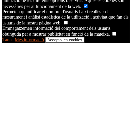
utilització de les diferents opcions o serveis. Aquestes cookies són
necessàries per al funcionament de la web.
Permeten quantificar el nombre d'usuaris i així realitzar el
mesurament i anàlisi estadística de la utilització i activitat que fan els
usuaris de la nostra pàgina web.
Emmagatzemen informació del comportament dels usuaris
obtinguda per a mostrar publicitat en funció de la mateixa.
Tanca
Més informació
Accepto les cookies