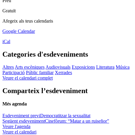
Preu
Gratuït
Afegeix als teus calendaris
Google Calendar
iCal
Categories d'esdeveniments
Altres
Arts escèniques
Audiovisuals
Exposicions
Literatura
Música
Participació
Públic familiar
Xerrades
Veure el calendari complet
Comparteix l’esdeveniment
Més agenda
Esdeveniment previ
Democratitzar la sexualitat
Següent esdeveniment
Cinefòrum: “Matar a un ruiseñor”
Veure l'agenda
Veure el calendari