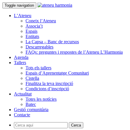
Toggle navigation
L’Ateneu
Coneix l’Ateneu
Associa’t
Espais
Entitats
La Capsa – Banc de recursos
Descarregables
FAQs: preguntes i respostes de l’Ateneu L’Harmonia
Agenda
Tallers
Tots els tallers
Espais d’Aprenentatge Comunitari
Cistella
Finalitza la teva inscripció
Condicions d’inscripció
Actualitat
Totes les notícies
Batec
Gestió comunitària
Contacte