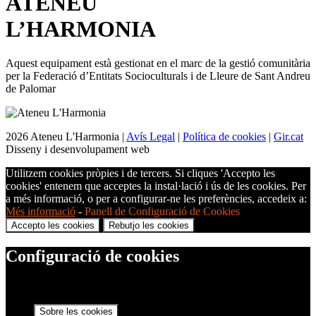
ATENEU
L’
HARMONIA
Aquest equipament està gestionat en el marc de la gestió comunitària
per la Federació d’Entitats Socioculturals i de Lleure de Sant Andreu
de Palomar
2026 Ateneu L'Harmonia |
Avís Legal
|
Política de cookies
|
Gir.cat
Disseny i desenvolupament web
Utilitzem cookies pròpies i de tercers. Si cliques 'Accepto les
cookies' entenem que acceptes la instal·lació i ús de les cookies. Per
a més informació, o per a configurar-ne les preferències, accedeix a:
Més informació
-
Panell de Configuració de Cookies
Accepto les cookies
Rebutjo les cookies
Configuració de cookies
Sobre les cookies