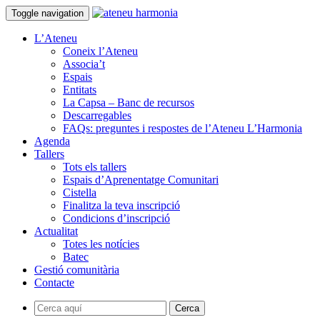
Toggle navigation
L’Ateneu
Coneix l’Ateneu
Associa’t
Espais
Entitats
La Capsa – Banc de recursos
Descarregables
FAQs: preguntes i respostes de l’Ateneu L’Harmonia
Agenda
Tallers
Tots els tallers
Espais d’Aprenentatge Comunitari
Cistella
Finalitza la teva inscripció
Condicions d’inscripció
Actualitat
Totes les notícies
Batec
Gestió comunitària
Contacte