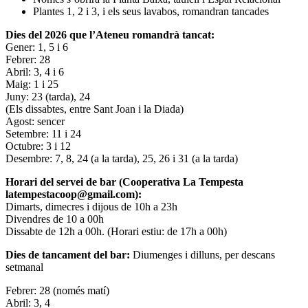
Plantes 1, 2 i 3, i els seus lavabos, romandran tancades
Dies del 2026 que l’Ateneu romandrà tancat:
Gener: 1, 5 i 6
Febrer: 28
Abril: 3, 4 i 6
Maig: 1 i 25
Juny: 23 (tarda), 24
(Els dissabtes, entre Sant Joan i la Diada)
Agost: sencer
Setembre: 11 i 24
Octubre: 3 i 12
Desembre: 7, 8, 24 (a la tarda), 25, 26 i 31 (a la tarda)
Horari del servei de bar (Cooperativa La Tempesta
latempestacoop@gmail.com):
Dimarts, dimecres i dijous de 10h a 23h
Divendres de 10 a 00h
Dissabte de 12h a 00h. (Horari estiu: de 17h a 00h)
Dies de tancament del bar:
Diumenges i dilluns, per descans
setmanal
Febrer: 28 (només matí)
Abril: 3, 4