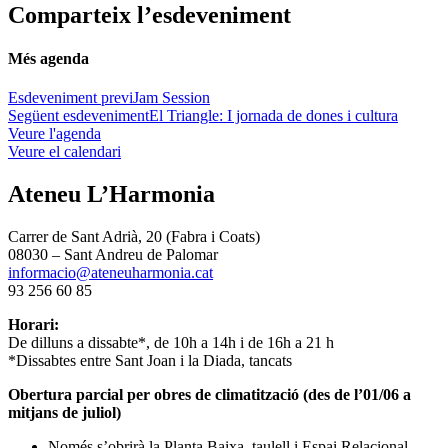
Comparteix l’esdeveniment
Més agenda
Esdeveniment previ
Jam Session
Següent esdeveniment
El Triangle: I jornada de dones i cultura
Veure l'agenda
Veure el calendari
Ateneu L’Harmonia
Carrer de Sant Adrià, 20 (Fabra i Coats)
08030 – Sant Andreu de Palomar
informacio@ateneuharmonia.cat
93 256 60 85
Horari:
De dilluns a dissabte*, de 10h a 14h i de 16h a 21 h
*Dissabtes entre Sant Joan i la Diada, tancats
Obertura parcial per obres de climatització (des de l’01/06 a
mitjans de juliol)
Només s’obrirà la Planta Baixa, taulell i Espai Relacional