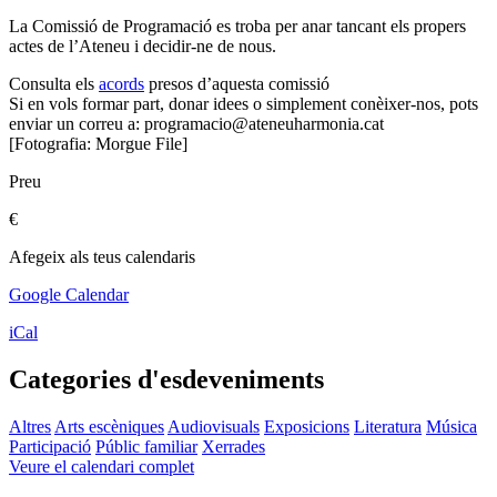
La Comissió de Programació es troba per anar tancant els propers
actes de l’Ateneu i decidir-ne de nous.
Consulta els
acords
presos d’aquesta comissió
Si en vols formar part, donar idees o simplement conèixer-nos, pots
enviar un correu a: programacio@ateneuharmonia.cat
[Fotografia: Morgue File]
Preu
€
Afegeix als teus calendaris
Google Calendar
iCal
Categories d'esdeveniments
Altres
Arts escèniques
Audiovisuals
Exposicions
Literatura
Música
Participació
Públic familiar
Xerrades
Veure el calendari complet