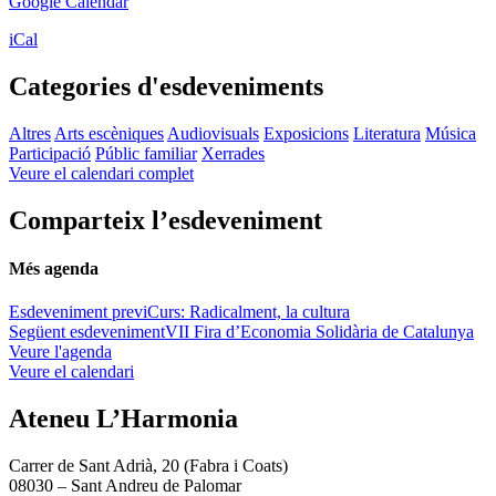
Google Calendar
iCal
Categories d'esdeveniments
Altres
Arts escèniques
Audiovisuals
Exposicions
Literatura
Música
Participació
Públic familiar
Xerrades
Veure el calendari complet
Comparteix l’esdeveniment
Més agenda
Esdeveniment previ
Curs: Radicalment, la cultura
Següent esdeveniment
VII Fira d’Economia Solidària de Catalunya
Veure l'agenda
Veure el calendari
Ateneu L’Harmonia
Carrer de Sant Adrià, 20 (Fabra i Coats)
08030 – Sant Andreu de Palomar