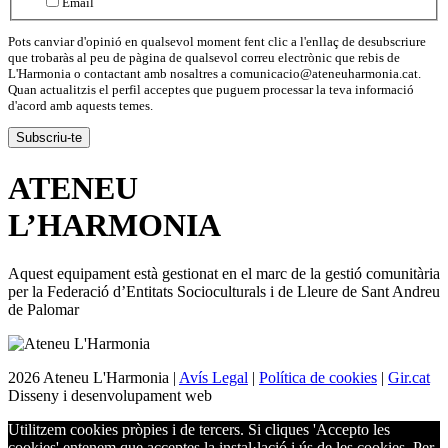
Email
Pots canviar d'opinió en qualsevol moment fent clic a l'enllaç de desubscriure
que trobaràs al peu de pàgina de qualsevol correu electrònic que rebis de
L'Harmonia o contactant amb nosaltres a comunicacio@ateneuharmonia.cat.
Quan actualitzis el perfil acceptes que puguem processar la teva informació
d'acord amb aquests temes.
ATENEU
L’
HARMONIA
Aquest equipament està gestionat en el marc de la gestió comunitària
per la Federació d’Entitats Socioculturals i de Lleure de Sant Andreu
de Palomar
2026 Ateneu L'Harmonia |
Avís Legal
|
Política de cookies
|
Gir.cat
Disseny i desenvolupament web
Utilitzem cookies pròpies i de tercers. Si cliques 'Accepto les
cookies' entenem que acceptes la instal·lació i ús de les cookies. Per