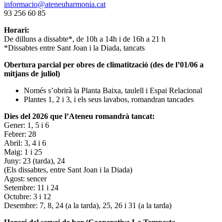
informacio@ateneuharmonia.cat
93 256 60 85
Horari:
De dilluns a dissabte*, de 10h a 14h i de 16h a 21 h
*Dissabtes entre Sant Joan i la Diada, tancats
Obertura parcial per obres de climatització (des de l’01/06 a
mitjans de juliol)
Només s’obrirà la Planta Baixa, taulell i Espai Relacional
Plantes 1, 2 i 3, i els seus lavabos, romandran tancades
Dies del 2026 que l’Ateneu romandrà tancat:
Gener: 1, 5 i 6
Febrer: 28
Abril: 3, 4 i 6
Maig: 1 i 25
Juny: 23 (tarda), 24
(Els dissabtes, entre Sant Joan i la Diada)
Agost: sencer
Setembre: 11 i 24
Octubre: 3 i 12
Desembre: 7, 8, 24 (a la tarda), 25, 26 i 31 (a la tarda)