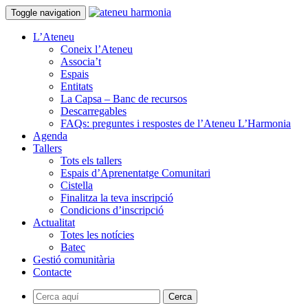
Toggle navigation
L’Ateneu
Coneix l’Ateneu
Associa’t
Espais
Entitats
La Capsa – Banc de recursos
Descarregables
FAQs: preguntes i respostes de l’Ateneu L’Harmonia
Agenda
Tallers
Tots els tallers
Espais d’Aprenentatge Comunitari
Cistella
Finalitza la teva inscripció
Condicions d’inscripció
Actualitat
Totes les notícies
Batec
Gestió comunitària
Contacte