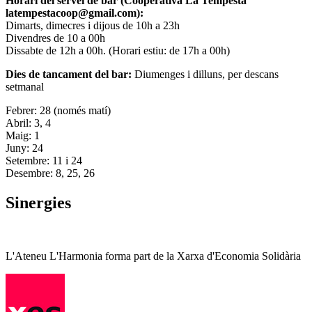
Horari del servei de bar (Cooperativa La Tempesta
latempestacoop@gmail.com):
Dimarts, dimecres i dijous de 10h a 23h
Divendres de 10 a 00h
Dissabte de 12h a 00h. (Horari estiu: de 17h a 00h)
Dies de tancament del bar:
Diumenges i dilluns, per descans
setmanal
Febrer: 28 (només matí)
Abril: 3, 4
Maig: 1
Juny: 24
Setembre: 11 i 24
Desembre: 8, 25, 26
Sinergies
L'Ateneu L'Harmonia forma part de la Xarxa d'Economia Solidària