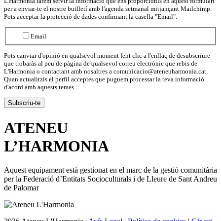
L'Harmonia farem servir la informació que ens proporcionis en aquest formulari
per a enviar-te el nostre butlletí amb l'agenda setmanal mitjançant Mailchimp.
Pots acceptar la protecció de dades confirmant la casella "Email".
Email
Pots canviar d'opinió en qualsevol moment fent clic a l'enllaç de desubscriure
que trobaràs al peu de pàgina de qualsevol correu electrònic que rebis de
L'Harmonia o contactant amb nosaltres a comunicacio@ateneuharmonia.cat.
Quan actualitzis el perfil acceptes que puguem processar la teva informació
d'acord amb aquests temes.
ATENEU
L’
HARMONIA
Aquest equipament està gestionat en el marc de la gestió comunitària
per la Federació d’Entitats Socioculturals i de Lleure de Sant Andreu
de Palomar