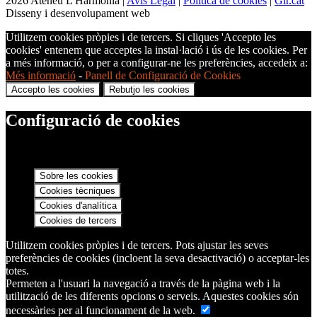
2026 Ateneu L'Harmonia |
Avís Legal
|
Política de cookies
|
Gir.cat
Disseny i desenvolupament web
Utilitzem cookies pròpies i de tercers. Si cliques 'Accepto les
cookies' entenem que acceptes la instal·lació i ús de les cookies. Per
a més informació, o per a configurar-ne les preferències, accedeix a:
Més informació
-
Panell de Configuració de Cookies
Accepto les cookies
Rebutjo les cookies
Configuració de cookies
Sobre les cookies
Cookies tècniques
Cookies d'analítica
Cookies de tercers
Utilitzem cookies pròpies i de tercers. Pots ajustar les seves
preferències de cookies (incloent la seva desactivació) o acceptar-les
totes.
Permeten a l'usuari la navegació a través de la pàgina web i la
utilització de les diferents opcions o serveis. Aquestes cookies són
necessàries per al funcionament de la web.