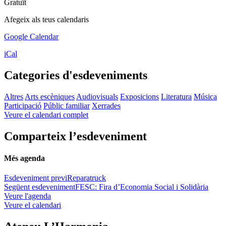
Gratuït
Afegeix als teus calendaris
Google Calendar
iCal
Categories d'esdeveniments
Altres
Arts escèniques
Audiovisuals
Exposicions
Literatura
Música
Participació
Públic familiar
Xerrades
Veure el calendari complet
Comparteix l’esdeveniment
Més agenda
Esdeveniment previ
Reparatruck
Següent esdeveniment
FESC: Fira d’Economia Social i Solidària
Veure l'agenda
Veure el calendari