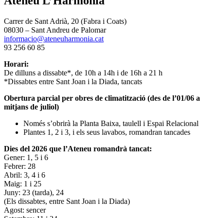
Ateneu L’Harmonia
Carrer de Sant Adrià, 20 (Fabra i Coats)
08030 – Sant Andreu de Palomar
informacio@ateneuharmonia.cat
93 256 60 85
Horari:
De dilluns a dissabte*, de 10h a 14h i de 16h a 21 h
*Dissabtes entre Sant Joan i la Diada, tancats
Obertura parcial per obres de climatització (des de l’01/06 a
mitjans de juliol)
Només s’obrirà la Planta Baixa, taulell i Espai Relacional
Plantes 1, 2 i 3, i els seus lavabos, romandran tancades
Dies del 2026 que l’Ateneu romandrà tancat:
Gener: 1, 5 i 6
Febrer: 28
Abril: 3, 4 i 6
Maig: 1 i 25
Juny: 23 (tarda), 24
(Els dissabtes, entre Sant Joan i la Diada)
Agost: sencer