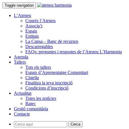
Toggle navigation
L’Ateneu
Coneix l’Ateneu
Associa’t
Espais
Entitats
La Capsa – Banc de recursos
Descarregables
FAQs: preguntes i respostes de l’Ateneu L’Harmonia
Agenda
Tallers
Tots els tallers
Espais d’Aprenentatge Comunitari
Cistella
Finalitza la teva inscripció
Condicions d’inscripció
Actualitat
Totes les notícies
Batec
Gestió comunitària
Contacte