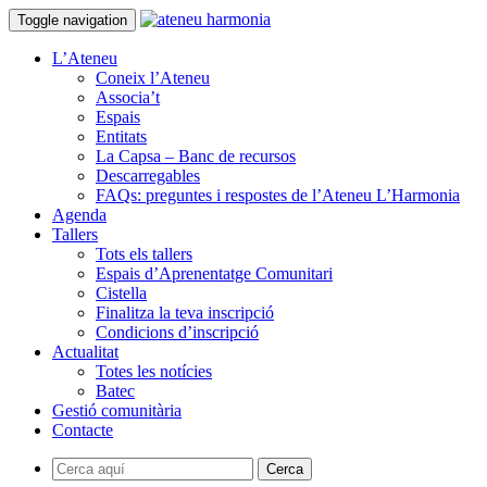
Toggle navigation
L’Ateneu
Coneix l’Ateneu
Associa’t
Espais
Entitats
La Capsa – Banc de recursos
Descarregables
FAQs: preguntes i respostes de l’Ateneu L’Harmonia
Agenda
Tallers
Tots els tallers
Espais d’Aprenentatge Comunitari
Cistella
Finalitza la teva inscripció
Condicions d’inscripció
Actualitat
Totes les notícies
Batec
Gestió comunitària
Contacte