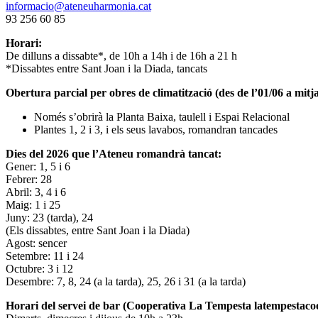
informacio@ateneuharmonia.cat
93 256 60 85
Horari:
De dilluns a dissabte*, de 10h a 14h i de 16h a 21 h
*Dissabtes entre Sant Joan i la Diada, tancats
Obertura parcial per obres de climatització (des de l’01/06 a mitja
Només s’obrirà la Planta Baixa, taulell i Espai Relacional
Plantes 1, 2 i 3, i els seus lavabos, romandran tancades
Dies del 2026 que l’Ateneu romandrà tancat:
Gener: 1, 5 i 6
Febrer: 28
Abril: 3, 4 i 6
Maig: 1 i 25
Juny: 23 (tarda), 24
(Els dissabtes, entre Sant Joan i la Diada)
Agost: sencer
Setembre: 11 i 24
Octubre: 3 i 12
Desembre: 7, 8, 24 (a la tarda), 25, 26 i 31 (a la tarda)
Horari del servei de bar (Cooperativa La Tempesta latempestac