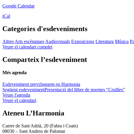
Google Calendar
iCal
Categories d'esdeveniments
Altres
Arts escèniques
Audiovisuals
Exposicions
Literatura
Música
Pa
Veure el calendari complet
Comparteix l’esdeveniment
Més agenda
Esdeveniment previ
Juguem en Harmonia
Següent esdeveniment
Presentació del llibre de poemes “Cruïlles”
Veure l'agenda
Veure el calendari
Ateneu L’Harmonia
Carrer de Sant Adrià, 20 (Fabra i Coats)
08030 – Sant Andreu de Palomar