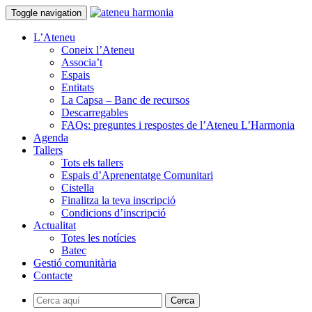
Toggle navigation
L’Ateneu
Coneix l’Ateneu
Associa’t
Espais
Entitats
La Capsa – Banc de recursos
Descarregables
FAQs: preguntes i respostes de l’Ateneu L’Harmonia
Agenda
Tallers
Tots els tallers
Espais d’Aprenentatge Comunitari
Cistella
Finalitza la teva inscripció
Condicions d’inscripció
Actualitat
Totes les notícies
Batec
Gestió comunitària
Contacte