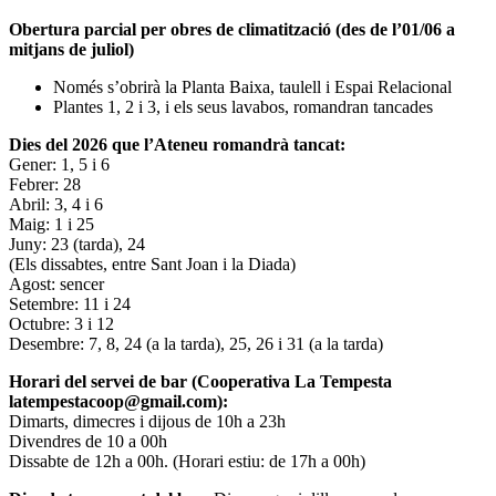
Obertura parcial per obres de climatització (des de l’01/06 a
mitjans de juliol)
Només s’obrirà la Planta Baixa, taulell i Espai Relacional
Plantes 1, 2 i 3, i els seus lavabos, romandran tancades
Dies del 2026 que l’Ateneu romandrà tancat:
Gener: 1, 5 i 6
Febrer: 28
Abril: 3, 4 i 6
Maig: 1 i 25
Juny: 23 (tarda), 24
(Els dissabtes, entre Sant Joan i la Diada)
Agost: sencer
Setembre: 11 i 24
Octubre: 3 i 12
Desembre: 7, 8, 24 (a la tarda), 25, 26 i 31 (a la tarda)
Horari del servei de bar (Cooperativa La Tempesta
latempestacoop@gmail.com):
Dimarts, dimecres i dijous de 10h a 23h
Divendres de 10 a 00h
Dissabte de 12h a 00h. (Horari estiu: de 17h a 00h)