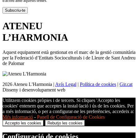
d'acord amb aquests temes.
ATENEU
L’
HARMONIA
Aquest equipament està gestionat en el marc de la gestió comunitària
per la Federació d’Entitats Socioculturals i de Lleure de Sant Andreu
de Palomar
2026 Ateneu L'Harmonia |
Avís Legal
|
Política de cookies
|
Gir.cat
Disseny i desenvolupament web
Utilitzem cookies pròpies i de tercers. Si cliques 'Accepto les
cookies' entenem que acceptes la instal·lació i ús de les cookies. Per
a més informació, o per a configurar-ne les preferències, accedeix a:
Més informació
-
Panell de Configuració de Cookies
Accepto les cookies
Rebutjo les cookies
Configuració de cookies