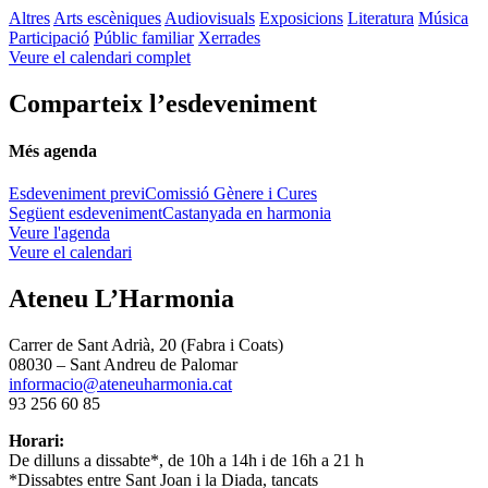
Altres
Arts escèniques
Audiovisuals
Exposicions
Literatura
Música
Participació
Públic familiar
Xerrades
Veure el calendari complet
Comparteix l’esdeveniment
Més agenda
Esdeveniment previ
Comissió Gènere i Cures
Següent esdeveniment
Castanyada en harmonia
Veure l'agenda
Veure el calendari
Ateneu L’Harmonia
Carrer de Sant Adrià, 20 (Fabra i Coats)
08030 – Sant Andreu de Palomar
informacio@ateneuharmonia.cat
93 256 60 85
Horari:
De dilluns a dissabte*, de 10h a 14h i de 16h a 21 h
*Dissabtes entre Sant Joan i la Diada, tancats