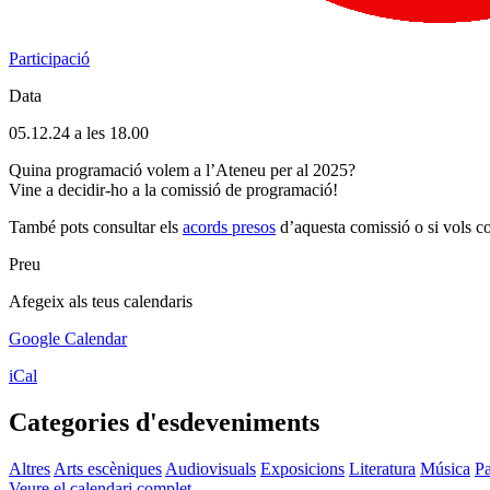
Participació
Data
05.12.24 a les 18.00
Quina programació volem a l’Ateneu per al 2025?
Vine a decidir-ho a la comissió de programació!
També pots consultar els
acords presos
d’aquesta comissió o si vols c
Preu
Afegeix als teus calendaris
Google Calendar
iCal
Categories d'esdeveniments
Altres
Arts escèniques
Audiovisuals
Exposicions
Literatura
Música
Pa
Veure el calendari complet