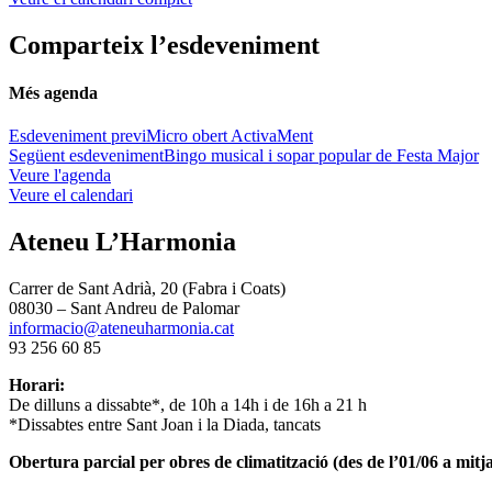
Comparteix l’esdeveniment
Més agenda
Esdeveniment previ
Micro obert ActivaMent
Següent esdeveniment
Bingo musical i sopar popular de Festa Major
Veure l'agenda
Veure el calendari
Ateneu L’Harmonia
Carrer de Sant Adrià, 20 (Fabra i Coats)
08030 – Sant Andreu de Palomar
informacio@ateneuharmonia.cat
93 256 60 85
Horari:
De dilluns a dissabte*, de 10h a 14h i de 16h a 21 h
*Dissabtes entre Sant Joan i la Diada, tancats
Obertura parcial per obres de climatització (des de l’01/06 a mitja