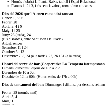
Només s’obrirà la Planta Baixa, taulell i Espai Relacional
Plantes 1, 2 i 3, i els seus lavabos, romandran tancades
Dies del 2026 que l’Ateneu romandrà tancat:
Gener: 1, 5 i 6
Febrer: 28
Abril: 3, 4 i 6
Maig: 1 i 25
Juny: 23 (tarda), 24
(Els dissabtes, entre Sant Joan i la Diada)
Agost: sencer
Setembre: 11 i 24
Octubre: 3 i 12
Desembre: 7, 8, 24 (a la tarda), 25, 26 i 31 (a la tarda)
Horari del servei de bar (Cooperativa La Tempesta latempestac
Dimarts, dimecres i dijous de 10h a 23h
Divendres de 10 a 00h
Dissabte de 12h a 00h. (Horari estiu: de 17h a 00h)
Dies de tancament del bar:
Diumenges i dilluns, per descans setman
Febrer: 28 (només matí)
Abril: 3, 4
Maig: 1