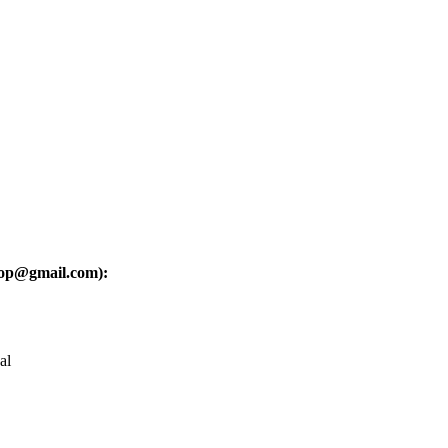
oop@gmail.com):
al