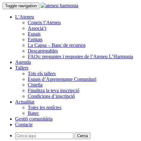
Toggle navigation
L’Ateneu
Coneix l’Ateneu
Associa’t
Espais
Entitats
La Capsa – Banc de recursos
Descarregables
FAQs: preguntes i respostes de l’Ateneu L’Harmonia
Agenda
Tallers
Tots els tallers
Espais d’Aprenentatge Comunitari
Cistella
Finalitza la teva inscripció
Condicions d’inscripció
Actualitat
Totes les notícies
Batec
Gestió comunitària
Contacte