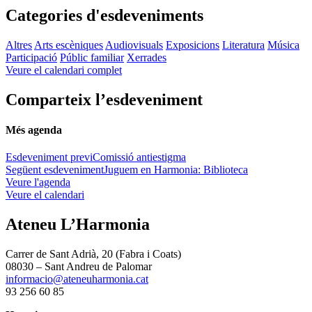
Categories d'esdeveniments
Altres
Arts escèniques
Audiovisuals
Exposicions
Literatura
Música
Participació
Públic familiar
Xerrades
Veure el calendari complet
Comparteix l’esdeveniment
Més agenda
Esdeveniment previ
Comissió antiestigma
Següent esdeveniment
Juguem en Harmonia: Biblioteca
Veure l'agenda
Veure el calendari
Ateneu L’Harmonia
Carrer de Sant Adrià, 20 (Fabra i Coats)
08030 – Sant Andreu de Palomar
informacio@ateneuharmonia.cat
93 256 60 85