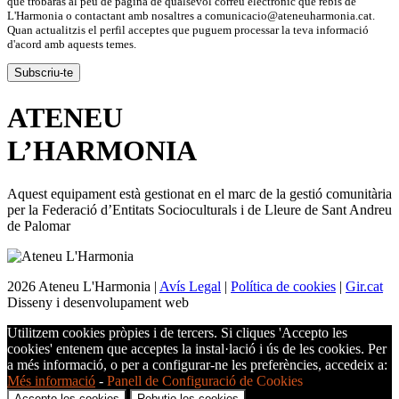
que trobaràs al peu de pàgina de qualsevol correu electrònic que rebis de
L'Harmonia o contactant amb nosaltres a comunicacio@ateneuharmonia.cat.
Quan actualitzis el perfil acceptes que puguem processar la teva informació
d'acord amb aquests temes.
ATENEU
L’
HARMONIA
Aquest equipament està gestionat en el marc de la gestió comunitària
per la Federació d’Entitats Socioculturals i de Lleure de Sant Andreu
de Palomar
2026 Ateneu L'Harmonia |
Avís Legal
|
Política de cookies
|
Gir.cat
Disseny i desenvolupament web
Utilitzem cookies pròpies i de tercers. Si cliques 'Accepto les
cookies' entenem que acceptes la instal·lació i ús de les cookies. Per
a més informació, o per a configurar-ne les preferències, accedeix a:
Més informació
-
Panell de Configuració de Cookies
Accepto les cookies
Rebutjo les cookies