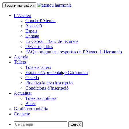
Toggle navigation
L’Ateneu
Coneix l’Ateneu
Associa’t
Espais
Entitats
La Capsa – Banc de recursos
Descarregables
FAQs: preguntes i respostes de l’Ateneu L’Harmonia
Agenda
Tallers
Tots els tallers
Espais d’Aprenentatge Comunitari
Cistella
Finalitza la teva inscripció
Condicions d’inscripció
Actualitat
Totes les notícies
Batec
Gestió comunitària
Contacte