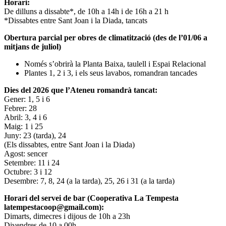
Horari:
De dilluns a dissabte*, de 10h a 14h i de 16h a 21 h
*Dissabtes entre Sant Joan i la Diada, tancats
Obertura parcial per obres de climatització (des de l’01/06 a
mitjans de juliol)
Només s’obrirà la Planta Baixa, taulell i Espai Relacional
Plantes 1, 2 i 3, i els seus lavabos, romandran tancades
Dies del 2026 que l’Ateneu romandrà tancat:
Gener: 1, 5 i 6
Febrer: 28
Abril: 3, 4 i 6
Maig: 1 i 25
Juny: 23 (tarda), 24
(Els dissabtes, entre Sant Joan i la Diada)
Agost: sencer
Setembre: 11 i 24
Octubre: 3 i 12
Desembre: 7, 8, 24 (a la tarda), 25, 26 i 31 (a la tarda)
Horari del servei de bar (Cooperativa La Tempesta
latempestacoop@gmail.com):
Dimarts, dimecres i dijous de 10h a 23h
Divendres de 10 a 00h