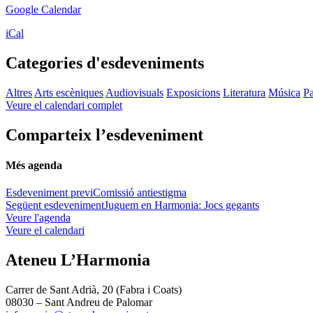
Google Calendar
iCal
Categories d'esdeveniments
Altres
Arts escèniques
Audiovisuals
Exposicions
Literatura
Música
Pa
Veure el calendari complet
Comparteix l’esdeveniment
Més agenda
Esdeveniment previ
Comissió antiestigma
Següent esdeveniment
Juguem en Harmonia: Jocs gegants
Veure l'agenda
Veure el calendari
Ateneu L’Harmonia
Carrer de Sant Adrià, 20 (Fabra i Coats)
08030 – Sant Andreu de Palomar