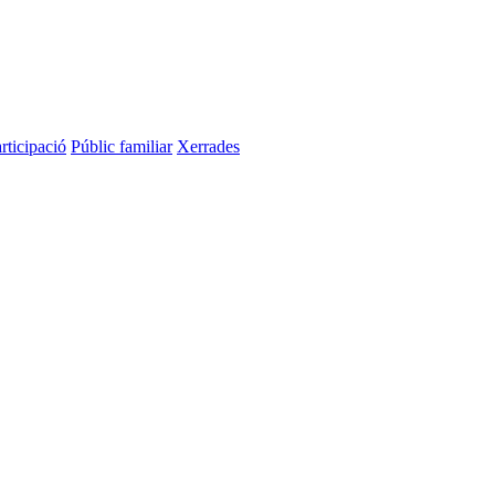
rticipació
Públic familiar
Xerrades