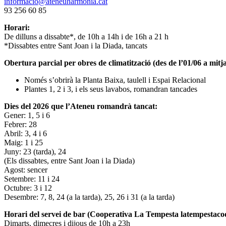
informacio@ateneuharmonia.cat
93 256 60 85
Horari:
De dilluns a dissabte*, de 10h a 14h i de 16h a 21 h
*Dissabtes entre Sant Joan i la Diada, tancats
Obertura parcial per obres de climatització (des de l’01/06 a mitja
Només s’obrirà la Planta Baixa, taulell i Espai Relacional
Plantes 1, 2 i 3, i els seus lavabos, romandran tancades
Dies del 2026 que l’Ateneu romandrà tancat:
Gener: 1, 5 i 6
Febrer: 28
Abril: 3, 4 i 6
Maig: 1 i 25
Juny: 23 (tarda), 24
(Els dissabtes, entre Sant Joan i la Diada)
Agost: sencer
Setembre: 11 i 24
Octubre: 3 i 12
Desembre: 7, 8, 24 (a la tarda), 25, 26 i 31 (a la tarda)
Horari del servei de bar (Cooperativa La Tempesta latempestac
Dimarts, dimecres i dijous de 10h a 23h