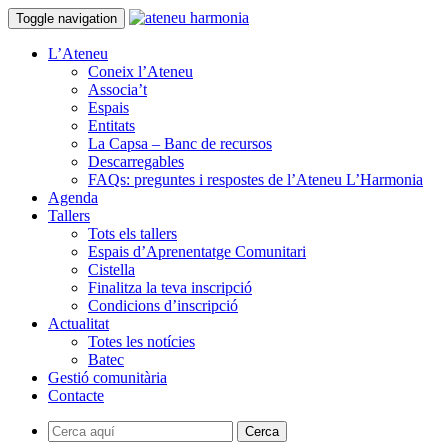
Toggle navigation
L’Ateneu
Coneix l’Ateneu
Associa’t
Espais
Entitats
La Capsa – Banc de recursos
Descarregables
FAQs: preguntes i respostes de l’Ateneu L’Harmonia
Agenda
Tallers
Tots els tallers
Espais d’Aprenentatge Comunitari
Cistella
Finalitza la teva inscripció
Condicions d’inscripció
Actualitat
Totes les notícies
Batec
Gestió comunitària
Contacte