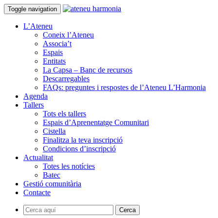
Toggle navigation
L’Ateneu
Coneix l’Ateneu
Associa’t
Espais
Entitats
La Capsa – Banc de recursos
Descarregables
FAQs: preguntes i respostes de l’Ateneu L’Harmonia
Agenda
Tallers
Tots els tallers
Espais d’Aprenentatge Comunitari
Cistella
Finalitza la teva inscripció
Condicions d’inscripció
Actualitat
Totes les notícies
Batec
Gestió comunitària
Contacte