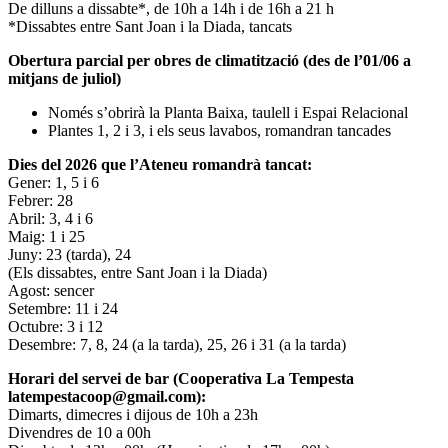
De dilluns a dissabte*, de 10h a 14h i de 16h a 21 h
*Dissabtes entre Sant Joan i la Diada, tancats
Obertura parcial per obres de climatització (des de l’01/06 a
mitjans de juliol)
Només s’obrirà la Planta Baixa, taulell i Espai Relacional
Plantes 1, 2 i 3, i els seus lavabos, romandran tancades
Dies del 2026 que l’Ateneu romandrà tancat:
Gener: 1, 5 i 6
Febrer: 28
Abril: 3, 4 i 6
Maig: 1 i 25
Juny: 23 (tarda), 24
(Els dissabtes, entre Sant Joan i la Diada)
Agost: sencer
Setembre: 11 i 24
Octubre: 3 i 12
Desembre: 7, 8, 24 (a la tarda), 25, 26 i 31 (a la tarda)
Horari del servei de bar (Cooperativa La Tempesta
latempestacoop@gmail.com):
Dimarts, dimecres i dijous de 10h a 23h
Divendres de 10 a 00h