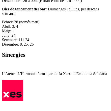
Dissabte de 12h a 00h. (Horari estiu: de 17h a 00h)
Dies de tancament del bar:
Diumenges i dilluns, per descans
setmanal
Febrer: 28 (només matí)
Abril: 3, 4
Maig: 1
Juny: 24
Setembre: 11 i 24
Desembre: 8, 25, 26
Sinergies
L'Ateneu L'Harmonia forma part de la Xarxa d'Economia Solidària