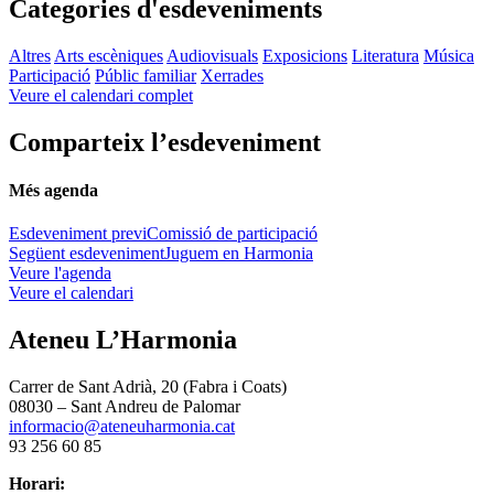
Categories d'esdeveniments
Altres
Arts escèniques
Audiovisuals
Exposicions
Literatura
Música
Participació
Públic familiar
Xerrades
Veure el calendari complet
Comparteix l’esdeveniment
Més agenda
Esdeveniment previ
Comissió de participació
Següent esdeveniment
Juguem en Harmonia
Veure l'agenda
Veure el calendari
Ateneu L’Harmonia
Carrer de Sant Adrià, 20 (Fabra i Coats)
08030 – Sant Andreu de Palomar
informacio@ateneuharmonia.cat
93 256 60 85
Horari: