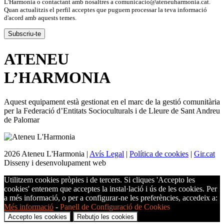
L'Harmonia o contactant amb nosaltres a comunicacio@ateneuharmonia.cat.
Quan actualitzis el perfil acceptes que puguem processar la teva informació
d'acord amb aquests temes.
ATENEU
L’
HARMONIA
Aquest equipament està gestionat en el marc de la gestió comunitària
per la Federació d’Entitats Socioculturals i de Lleure de Sant Andreu
de Palomar
2026 Ateneu L'Harmonia |
Avís Legal
|
Política de cookies
|
Gir.cat
Disseny i desenvolupament web
Utilitzem cookies pròpies i de tercers. Si cliques 'Accepto les
cookies' entenem que acceptes la instal·lació i ús de les cookies. Per
a més informació, o per a configurar-ne les preferències, accedeix a:
Més informació
-
Panell de Configuració de Cookies
Accepto les cookies
Rebutjo les cookies