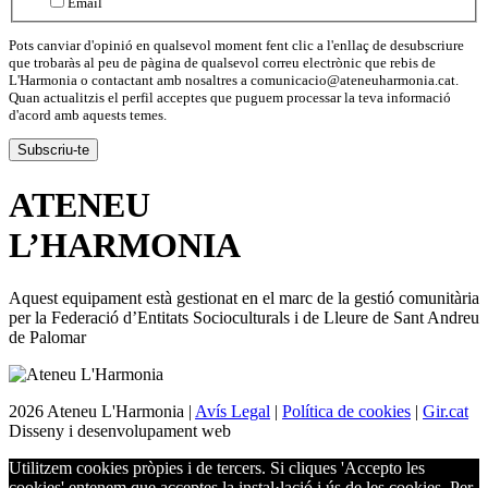
Email
Pots canviar d'opinió en qualsevol moment fent clic a l'enllaç de desubscriure
que trobaràs al peu de pàgina de qualsevol correu electrònic que rebis de
L'Harmonia o contactant amb nosaltres a comunicacio@ateneuharmonia.cat.
Quan actualitzis el perfil acceptes que puguem processar la teva informació
d'acord amb aquests temes.
ATENEU
L’
HARMONIA
Aquest equipament està gestionat en el marc de la gestió comunitària
per la Federació d’Entitats Socioculturals i de Lleure de Sant Andreu
de Palomar
2026 Ateneu L'Harmonia |
Avís Legal
|
Política de cookies
|
Gir.cat
Disseny i desenvolupament web
Utilitzem cookies pròpies i de tercers. Si cliques 'Accepto les
cookies' entenem que acceptes la instal·lació i ús de les cookies. Per