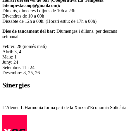
Horari del servei de bar (Cooperativa La Tempesta
latempestacoop@gmail.com):
Dimarts, dimecres i dijous de 10h a 23h
Divendres de 10 a 00h
Dissabte de 12h a 00h. (Horari estiu: de 17h a 00h)
Dies de tancament del bar:
Diumenges i dilluns, per descans
setmanal
Febrer: 28 (només matí)
Abril: 3, 4
Maig: 1
Juny: 24
Setembre: 11 i 24
Desembre: 8, 25, 26
Sinergies
L'Ateneu L'Harmonia forma part de la Xarxa d'Economia Solidària