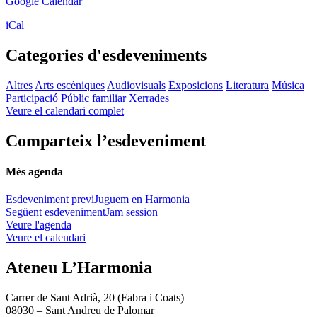
Google Calendar
iCal
Categories d'esdeveniments
Altres
Arts escèniques
Audiovisuals
Exposicions
Literatura
Música
Participació
Públic familiar
Xerrades
Veure el calendari complet
Comparteix l’esdeveniment
Més agenda
Esdeveniment previ
Juguem en Harmonia
Següent esdeveniment
Jam session
Veure l'agenda
Veure el calendari
Ateneu L’Harmonia
Carrer de Sant Adrià, 20 (Fabra i Coats)
08030 – Sant Andreu de Palomar