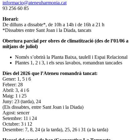
informacio@ateneuharmonia.cat
93 256 60 85
Horari:
De dilluns a dissabte*, de 10h a 14h i de 16h a 21 h
*Dissabtes entre Sant Joan i la Diada, tancats
Obertura parcial per obres de climatització (des de l’01/06 a
mitjans de juliol)
Només s’obrirà la Planta Baixa, taulell i Espai Relacional
Plantes 1, 2 i 3, i els seus lavabos, romandran tancades
Dies del 2026 que l’Ateneu romandrà tancat:
Gener: 1, 5 i 6
Febrer: 28
Abril: 3, 4 i 6
Maig: 1 i 25
Juny: 23 (tarda), 24
(Els dissabtes, entre Sant Joan i la Diada)
Agost: sencer
Setembre: 11 i 24
Octubre: 3 i 12
Desembre: 7, 8, 24 (a la tarda), 25, 26 i 31 (a la tarda)