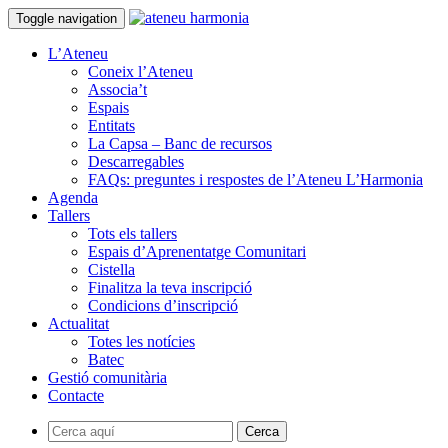
Toggle navigation
L’Ateneu
Coneix l’Ateneu
Associa’t
Espais
Entitats
La Capsa – Banc de recursos
Descarregables
FAQs: preguntes i respostes de l’Ateneu L’Harmonia
Agenda
Tallers
Tots els tallers
Espais d’Aprenentatge Comunitari
Cistella
Finalitza la teva inscripció
Condicions d’inscripció
Actualitat
Totes les notícies
Batec
Gestió comunitària
Contacte