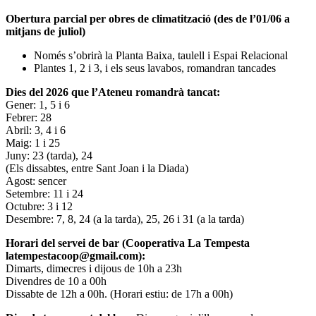
Obertura parcial per obres de climatització (des de l’01/06 a
mitjans de juliol)
Només s’obrirà la Planta Baixa, taulell i Espai Relacional
Plantes 1, 2 i 3, i els seus lavabos, romandran tancades
Dies del 2026 que l’Ateneu romandrà tancat:
Gener: 1, 5 i 6
Febrer: 28
Abril: 3, 4 i 6
Maig: 1 i 25
Juny: 23 (tarda), 24
(Els dissabtes, entre Sant Joan i la Diada)
Agost: sencer
Setembre: 11 i 24
Octubre: 3 i 12
Desembre: 7, 8, 24 (a la tarda), 25, 26 i 31 (a la tarda)
Horari del servei de bar (Cooperativa La Tempesta
latempestacoop@gmail.com):
Dimarts, dimecres i dijous de 10h a 23h
Divendres de 10 a 00h
Dissabte de 12h a 00h. (Horari estiu: de 17h a 00h)