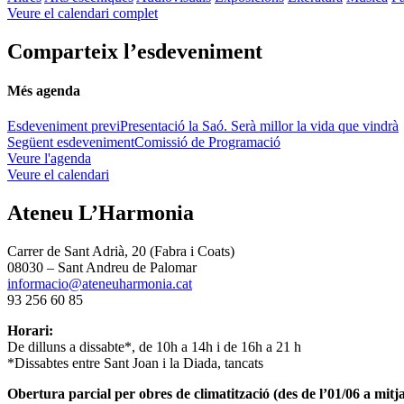
Veure el calendari complet
Comparteix l’esdeveniment
Més agenda
Esdeveniment previ
Presentació la Saó. Serà millor la vida que vindrà
Següent esdeveniment
Comissió de Programació
Veure l'agenda
Veure el calendari
Ateneu L’Harmonia
Carrer de Sant Adrià, 20 (Fabra i Coats)
08030 – Sant Andreu de Palomar
informacio@ateneuharmonia.cat
93 256 60 85
Horari:
De dilluns a dissabte*, de 10h a 14h i de 16h a 21 h
*Dissabtes entre Sant Joan i la Diada, tancats
Obertura parcial per obres de climatització (des de l’01/06 a mitja