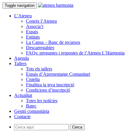
Toggle navigation
L’Ateneu
Coneix l’Ateneu
Associa’t
Espais
Entitats
La Capsa – Banc de recursos
Descarregables
FAQs: preguntes i respostes de l’Ateneu L’Harmonia
Agenda
Tallers
Tots els tallers
Espais d’Aprenentatge Comunitari
Cistella
Finalitza la teva inscripció
Condicions d’inscripció
Actualitat
Totes les notícies
Batec
Gestió comunitària
Contacte