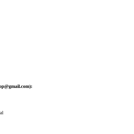
oop@gmail.com):
al