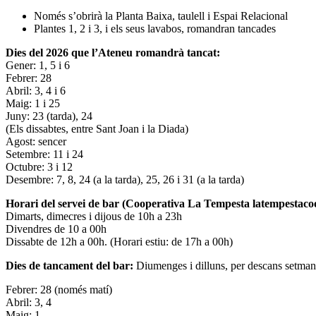
Només s’obrirà la Planta Baixa, taulell i Espai Relacional
Plantes 1, 2 i 3, i els seus lavabos, romandran tancades
Dies del 2026 que l’Ateneu romandrà tancat:
Gener: 1, 5 i 6
Febrer: 28
Abril: 3, 4 i 6
Maig: 1 i 25
Juny: 23 (tarda), 24
(Els dissabtes, entre Sant Joan i la Diada)
Agost: sencer
Setembre: 11 i 24
Octubre: 3 i 12
Desembre: 7, 8, 24 (a la tarda), 25, 26 i 31 (a la tarda)
Horari del servei de bar (Cooperativa La Tempesta latempestac
Dimarts, dimecres i dijous de 10h a 23h
Divendres de 10 a 00h
Dissabte de 12h a 00h. (Horari estiu: de 17h a 00h)
Dies de tancament del bar:
Diumenges i dilluns, per descans setman
Febrer: 28 (només matí)
Abril: 3, 4
Maig: 1