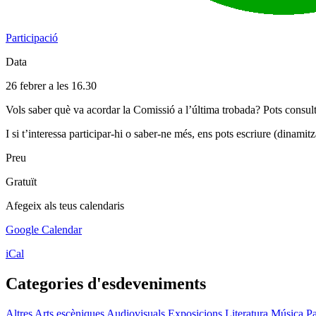
Participació
Data
26 febrer a les 16.30
Vols saber què va acordar la Comissió a l’última trobada? Pots consul
I si t’interessa participar-hi o saber-ne més, ens pots escriure (dinam
Preu
Gratuït
Afegeix als teus calendaris
Google Calendar
iCal
Categories d'esdeveniments
Altres
Arts escèniques
Audiovisuals
Exposicions
Literatura
Música
Pa