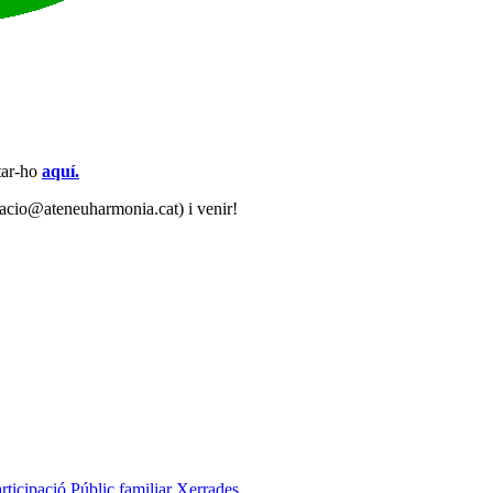
tar-ho
aquí.
itzacio@ateneuharmonia.cat) i venir!
rticipació
Públic familiar
Xerrades