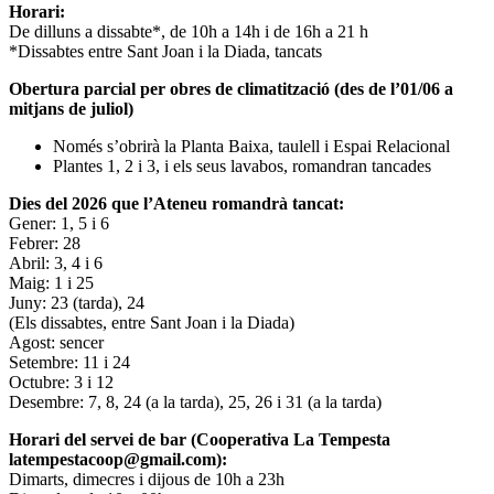
Horari:
De dilluns a dissabte*, de 10h a 14h i de 16h a 21 h
*Dissabtes entre Sant Joan i la Diada, tancats
Obertura parcial per obres de climatització (des de l’01/06 a
mitjans de juliol)
Només s’obrirà la Planta Baixa, taulell i Espai Relacional
Plantes 1, 2 i 3, i els seus lavabos, romandran tancades
Dies del 2026 que l’Ateneu romandrà tancat:
Gener: 1, 5 i 6
Febrer: 28
Abril: 3, 4 i 6
Maig: 1 i 25
Juny: 23 (tarda), 24
(Els dissabtes, entre Sant Joan i la Diada)
Agost: sencer
Setembre: 11 i 24
Octubre: 3 i 12
Desembre: 7, 8, 24 (a la tarda), 25, 26 i 31 (a la tarda)
Horari del servei de bar (Cooperativa La Tempesta
latempestacoop@gmail.com):
Dimarts, dimecres i dijous de 10h a 23h