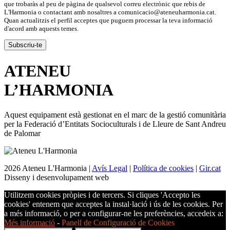
que trobaràs al peu de pàgina de qualsevol correu electrònic que rebis de
L'Harmonia o contactant amb nosaltres a comunicacio@ateneuharmonia.cat.
Quan actualitzis el perfil acceptes que puguem processar la teva informació
d'acord amb aquests temes.
ATENEU
L’
HARMONIA
Aquest equipament està gestionat en el marc de la gestió comunitària
per la Federació d’Entitats Socioculturals i de Lleure de Sant Andreu
de Palomar
2026 Ateneu L'Harmonia |
Avís Legal
|
Política de cookies
|
Gir.cat
Disseny i desenvolupament web
Utilitzem cookies pròpies i de tercers. Si cliques 'Accepto les
cookies' entenem que acceptes la instal·lació i ús de les cookies. Per
a més informació, o per a configurar-ne les preferències, accedeix a:
Més informació
-
Panell de Configuració de Cookies