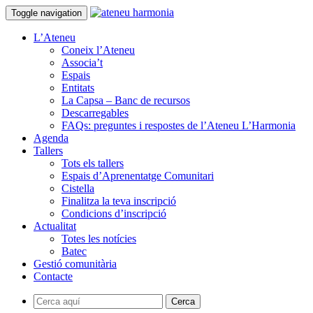
Toggle navigation
L’Ateneu
Coneix l’Ateneu
Associa’t
Espais
Entitats
La Capsa – Banc de recursos
Descarregables
FAQs: preguntes i respostes de l’Ateneu L’Harmonia
Agenda
Tallers
Tots els tallers
Espais d’Aprenentatge Comunitari
Cistella
Finalitza la teva inscripció
Condicions d’inscripció
Actualitat
Totes les notícies
Batec
Gestió comunitària
Contacte