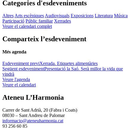
Categories d'esdeveniments
Altres
Arts escèniques
Audiovisuals
Exposicions
Literatura
Música
Participació
Públic familiar
Xerrades
Veure el calendari complet
Comparteix l’esdeveniment
Més agenda
Esdeveniment previ
Xerrada. Etiquetes alimentàries
Següent esdeveniment
Presentació la Saó. Serà millor la vida que
vindrà
Veure l'agenda
Veure el calendari
Ateneu L’Harmonia
Carrer de Sant Adrià, 20 (Fabra i Coats)
08030 – Sant Andreu de Palomar
informacio@ateneuharmonia.cat
93 256 60 85