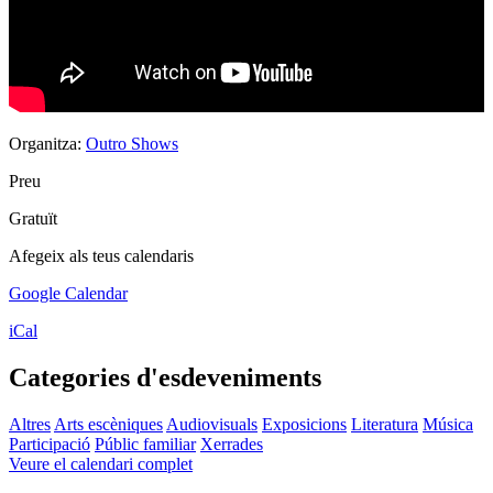
Organitza:
Outro Shows
Preu
Gratuït
Afegeix als teus calendaris
Google Calendar
iCal
Categories d'esdeveniments
Altres
Arts escèniques
Audiovisuals
Exposicions
Literatura
Música
Participació
Públic familiar
Xerrades
Veure el calendari complet