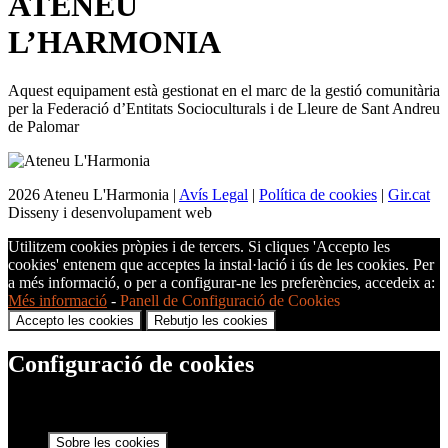
ATENEU
L’
HARMONIA
Aquest equipament està gestionat en el marc de la gestió comunitària
per la Federació d’Entitats Socioculturals i de Lleure de Sant Andreu
de Palomar
2026 Ateneu L'Harmonia |
Avís Legal
|
Política de cookies
|
Gir.cat
Disseny i desenvolupament web
Utilitzem cookies pròpies i de tercers. Si cliques 'Accepto les
cookies' entenem que acceptes la instal·lació i ús de les cookies. Per
a més informació, o per a configurar-ne les preferències, accedeix a:
Més informació
-
Panell de Configuració de Cookies
Accepto les cookies
Rebutjo les cookies
Configuració de cookies
Sobre les cookies