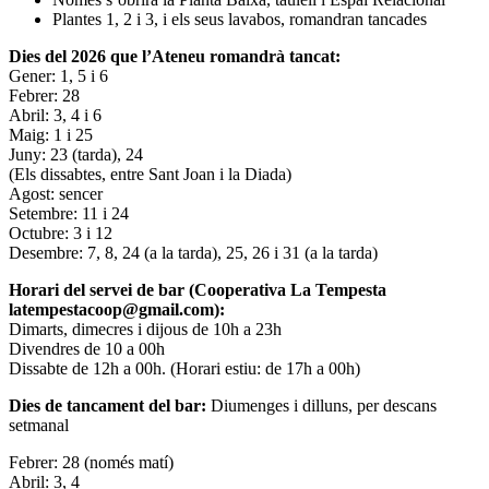
Plantes 1, 2 i 3, i els seus lavabos, romandran tancades
Dies del 2026 que l’Ateneu romandrà tancat:
Gener: 1, 5 i 6
Febrer: 28
Abril: 3, 4 i 6
Maig: 1 i 25
Juny: 23 (tarda), 24
(Els dissabtes, entre Sant Joan i la Diada)
Agost: sencer
Setembre: 11 i 24
Octubre: 3 i 12
Desembre: 7, 8, 24 (a la tarda), 25, 26 i 31 (a la tarda)
Horari del servei de bar (Cooperativa La Tempesta
latempestacoop@gmail.com):
Dimarts, dimecres i dijous de 10h a 23h
Divendres de 10 a 00h
Dissabte de 12h a 00h. (Horari estiu: de 17h a 00h)
Dies de tancament del bar:
Diumenges i dilluns, per descans
setmanal
Febrer: 28 (només matí)
Abril: 3, 4