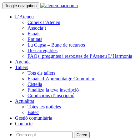
Toggle navigation
L’Ateneu
Coneix l’Ateneu
Associa’t
Espais
Entitats
La Capsa – Banc de recursos
Descarregables
FAQs: preguntes i respostes de l’Ateneu L’Harmonia
Agenda
Tallers
Tots els tallers
Espais d’Aprenentatge Comunitari
Cistella
Finalitza la teva inscripció
Condicions d’inscripció
Actualitat
Totes les notícies
Batec
Gestió comunitària
Contacte