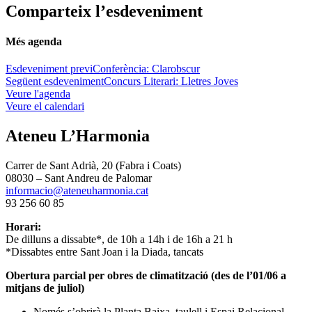
Comparteix l’esdeveniment
Més agenda
Esdeveniment previ
Conferència: Clarobscur
Següent esdeveniment
Concurs Literari: Lletres Joves
Veure l'agenda
Veure el calendari
Ateneu L’Harmonia
Carrer de Sant Adrià, 20 (Fabra i Coats)
08030 – Sant Andreu de Palomar
informacio@ateneuharmonia.cat
93 256 60 85
Horari:
De dilluns a dissabte*, de 10h a 14h i de 16h a 21 h
*Dissabtes entre Sant Joan i la Diada, tancats
Obertura parcial per obres de climatització (des de l’01/06 a
mitjans de juliol)
Només s’obrirà la Planta Baixa, taulell i Espai Relacional