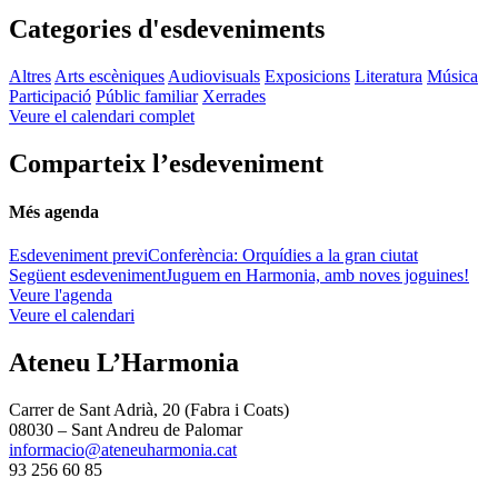
Categories d'esdeveniments
Altres
Arts escèniques
Audiovisuals
Exposicions
Literatura
Música
Participació
Públic familiar
Xerrades
Veure el calendari complet
Comparteix l’esdeveniment
Més agenda
Esdeveniment previ
Conferència: Orquídies a la gran ciutat
Següent esdeveniment
Juguem en Harmonia, amb noves joguines!
Veure l'agenda
Veure el calendari
Ateneu L’Harmonia
Carrer de Sant Adrià, 20 (Fabra i Coats)
08030 – Sant Andreu de Palomar
informacio@ateneuharmonia.cat
93 256 60 85