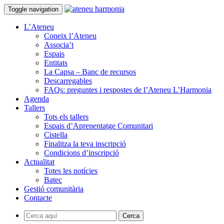
Toggle navigation
L’Ateneu
Coneix l’Ateneu
Associa’t
Espais
Entitats
La Capsa – Banc de recursos
Descarregables
FAQs: preguntes i respostes de l’Ateneu L’Harmonia
Agenda
Tallers
Tots els tallers
Espais d’Aprenentatge Comunitari
Cistella
Finalitza la teva inscripció
Condicions d’inscripció
Actualitat
Totes les notícies
Batec
Gestió comunitària
Contacte