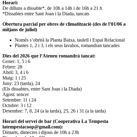
Horari:
De dilluns a dissabte*, de 10h a 14h i de 16h a 21 h
*Dissabtes entre Sant Joan i la Diada, tancats
Obertura parcial per obres de climatització (des de l’01/06 a
mitjans de juliol)
Només s’obrirà la Planta Baixa, taulell i Espai Relacional
Plantes 1, 2 i 3, i els seus lavabos, romandran tancades
Dies del 2026 que l’Ateneu romandrà tancat:
Gener: 1, 5 i 6
Febrer: 28
Abril: 3, 4 i 6
Maig: 1 i 25
Juny: 23 (tarda), 24
(Els dissabtes, entre Sant Joan i la Diada)
Agost: sencer
Setembre: 11 i 24
Octubre: 3 i 12
Desembre: 7, 8, 24 (a la tarda), 25, 26 i 31 (a la tarda)
Horari del servei de bar (Cooperativa La Tempesta
latempestacoop@gmail.com):
Dimarts, dimecres i dijous de 10h a 23h