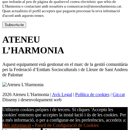
que trobaràs al peu de pàgina de qualsevol correu electrònic que rebis de
L'Harmonia o contactant amb nosaltres a comunicacio@ateneuharmonia.cat.
Quan actualitzis el perfil acceptes que puguem processar la teva informació
d'acord amb aquests temes.
ATENEU
L’
HARMONIA
Aquest equipament està gestionat en el marc de la gestió comunitària
per la Federació d’Entitats Socioculturals i de Lleure de Sant Andreu
de Palomar
2026 Ateneu L'Harmonia |
Avís Legal
|
Política de cookies
|
Gir.cat
Disseny i desenvolupament web
Utilitzem cookies pròpies i de tercers. Si cliques 'Accepto les
cookies' entenem que acceptes la instal·lació i ús de les cookies. Per
a més informació, o per a configurar-ne les preferències, accedeix a:
Més informació
-
Panell de Configuració de Cookies