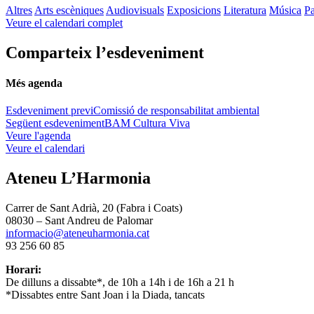
Altres
Arts escèniques
Audiovisuals
Exposicions
Literatura
Música
Pa
Veure el calendari complet
Comparteix l’esdeveniment
Més agenda
Esdeveniment previ
Comissió de responsabilitat ambiental
Següent esdeveniment
BAM Cultura Viva
Veure l'agenda
Veure el calendari
Ateneu L’Harmonia
Carrer de Sant Adrià, 20 (Fabra i Coats)
08030 – Sant Andreu de Palomar
informacio@ateneuharmonia.cat
93 256 60 85
Horari:
De dilluns a dissabte*, de 10h a 14h i de 16h a 21 h
*Dissabtes entre Sant Joan i la Diada, tancats