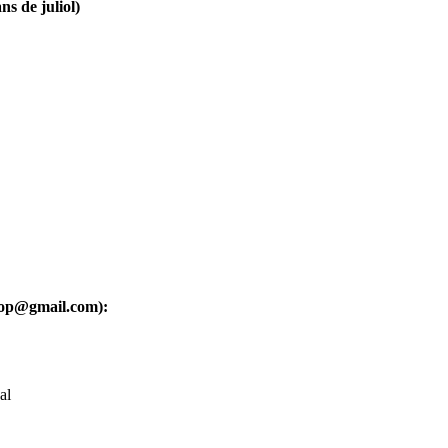
ns de juliol)
oop@gmail.com):
al