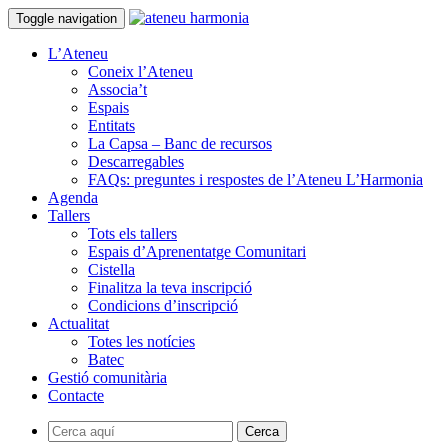
Toggle navigation
L’Ateneu
Coneix l’Ateneu
Associa’t
Espais
Entitats
La Capsa – Banc de recursos
Descarregables
FAQs: preguntes i respostes de l’Ateneu L’Harmonia
Agenda
Tallers
Tots els tallers
Espais d’Aprenentatge Comunitari
Cistella
Finalitza la teva inscripció
Condicions d’inscripció
Actualitat
Totes les notícies
Batec
Gestió comunitària
Contacte