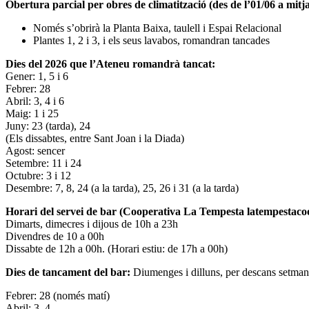
Obertura parcial per obres de climatització (des de l’01/06 a mitja
Només s’obrirà la Planta Baixa, taulell i Espai Relacional
Plantes 1, 2 i 3, i els seus lavabos, romandran tancades
Dies del 2026 que l’Ateneu romandrà tancat:
Gener: 1, 5 i 6
Febrer: 28
Abril: 3, 4 i 6
Maig: 1 i 25
Juny: 23 (tarda), 24
(Els dissabtes, entre Sant Joan i la Diada)
Agost: sencer
Setembre: 11 i 24
Octubre: 3 i 12
Desembre: 7, 8, 24 (a la tarda), 25, 26 i 31 (a la tarda)
Horari del servei de bar (Cooperativa La Tempesta latempestac
Dimarts, dimecres i dijous de 10h a 23h
Divendres de 10 a 00h
Dissabte de 12h a 00h. (Horari estiu: de 17h a 00h)
Dies de tancament del bar:
Diumenges i dilluns, per descans setman
Febrer: 28 (només matí)
Abril: 3, 4