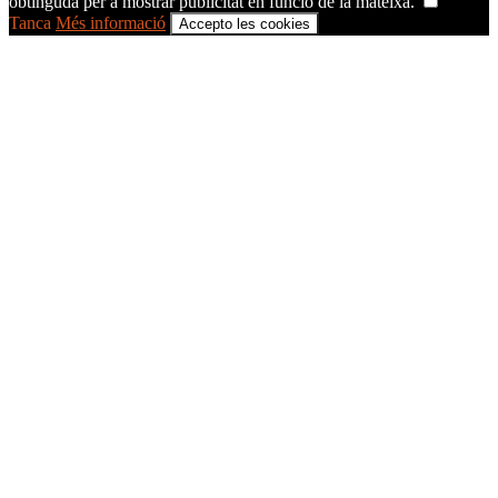
obtinguda per a mostrar publicitat en funció de la mateixa.
Tanca
Més informació
Accepto les cookies