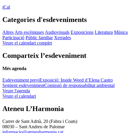
iCal
Categories d'esdeveniments
Altres
Arts escèniques
Audiovisuals
Exposicions
Literatura
Música
Participació
Públic familiar
Xerrades
Veure el calendari complet
Comparteix l’esdeveniment
Més agenda
Esdeveniment previ
Exposició: Inside Weed d’Elena Castro
Següent esdeveniment
Comissió de responsabilitat ambiental
Veure l'agenda
Veure el calendari
Ateneu L’Harmonia
Carrer de Sant Adrià, 20 (Fabra i Coats)
08030 – Sant Andreu de Palomar
informacio@ateneuharmonia.cat