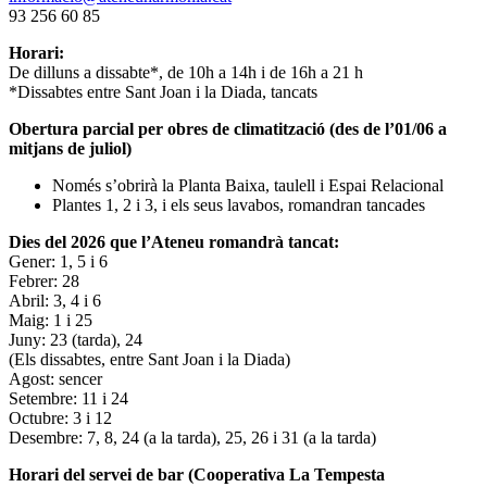
93 256 60 85
Horari:
De dilluns a dissabte*, de 10h a 14h i de 16h a 21 h
*Dissabtes entre Sant Joan i la Diada, tancats
Obertura parcial per obres de climatització (des de l’01/06 a
mitjans de juliol)
Només s’obrirà la Planta Baixa, taulell i Espai Relacional
Plantes 1, 2 i 3, i els seus lavabos, romandran tancades
Dies del 2026 que l’Ateneu romandrà tancat:
Gener: 1, 5 i 6
Febrer: 28
Abril: 3, 4 i 6
Maig: 1 i 25
Juny: 23 (tarda), 24
(Els dissabtes, entre Sant Joan i la Diada)
Agost: sencer
Setembre: 11 i 24
Octubre: 3 i 12
Desembre: 7, 8, 24 (a la tarda), 25, 26 i 31 (a la tarda)
Horari del servei de bar (Cooperativa La Tempesta