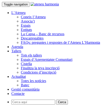
Toggle navigation
L’Ateneu
Coneix l’Ateneu
Associa’t
Espais
Entitats
La Capsa – Banc de recursos
Descarregables
FAQs: preguntes i respostes de l’Ateneu L’Harmonia
Agenda
Tallers
Tots els tallers
Espais d’Aprenentatge Comunitari
Cistella
Finalitza la teva inscripció
Condicions d’inscripció
Actualitat
Totes les notícies
Batec
Gestió comunitària
Contacte