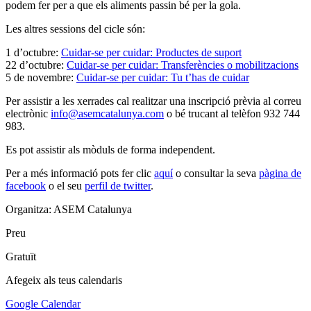
podem fer per a que els aliments passin bé per la gola.
Les altres sessions del cicle són:
1 d’octubre:
Cuidar-se per cuidar: Productes de suport
22 d’octubre:
Cuidar-se per cuidar: Transferències o mobilitzacions
5 de novembre:
Cuidar-se per cuidar: Tu t’has de cuidar
Per assistir a les xerrades cal realitzar una inscripció prèvia al correu
electrònic
info@asemcatalunya.com
o bé trucant al telèfon 932 744
983.
Es pot assistir als mòduls de forma independent.
Per a més informació pots fer clic
aquí
o consultar la seva
pàgina de
facebook
o el seu
perfil de twitter
.
Organitza: ASEM Catalunya
Preu
Gratuït
Afegeix als teus calendaris
Google Calendar