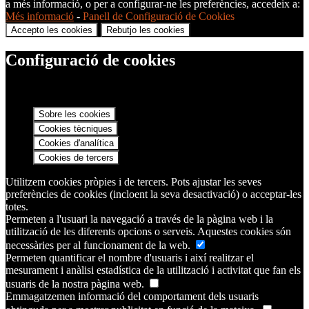
a més informació, o per a configurar-ne les preferències, accedeix a:
Més informació
-
Panell de Configuració de Cookies
Accepto les cookies
Rebutjo les cookies
Configuració de cookies
Sobre les cookies
Cookies tècniques
Cookies d'analítica
Cookies de tercers
Utilitzem cookies pròpies i de tercers. Pots ajustar les seves
preferències de cookies (incloent la seva desactivació) o acceptar-les
totes.
Permeten a l'usuari la navegació a través de la pàgina web i la
utilització de les diferents opcions o serveis. Aquestes cookies són
necessàries per al funcionament de la web.
Permeten quantificar el nombre d'usuaris i així realitzar el
mesurament i anàlisi estadística de la utilització i activitat que fan els
usuaris de la nostra pàgina web.
Emmagatzemen informació del comportament dels usuaris