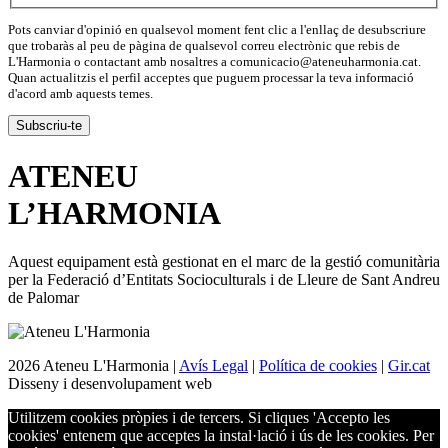
Pots canviar d'opinió en qualsevol moment fent clic a l'enllaç de desubscriure
que trobaràs al peu de pàgina de qualsevol correu electrònic que rebis de
L'Harmonia o contactant amb nosaltres a comunicacio@ateneuharmonia.cat.
Quan actualitzis el perfil acceptes que puguem processar la teva informació
d'acord amb aquests temes.
ATENEU
L’
HARMONIA
Aquest equipament està gestionat en el marc de la gestió comunitària
per la Federació d’Entitats Socioculturals i de Lleure de Sant Andreu
de Palomar
2026 Ateneu L'Harmonia |
Avís Legal
|
Política de cookies
|
Gir.cat
Disseny i desenvolupament web
Utilitzem cookies pròpies i de tercers. Si cliques 'Accepto les
cookies' entenem que acceptes la instal·lació i ús de les cookies. Per