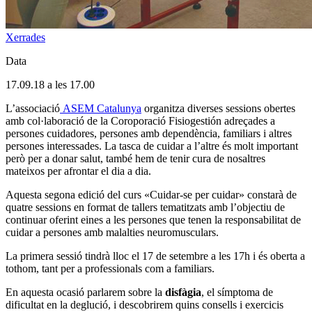
Xerrades
Data
17.09.18 a les 17.00
L’associació
ASEM Catalunya
organitza diverses sessions obertes
amb col·laboració de la Coroporació Fisiogestión adreçades a
persones cuidadores, persones amb dependència, familiars i altres
persones interessades. La tasca de cuidar a l’altre és molt important
però per a donar salut, també hem de tenir cura de nosaltres
mateixos per afrontar el dia a dia.
Aquesta segona edició del curs «Cuidar-se per cuidar» constarà de
quatre sessions en format de tallers tematitzats amb l’objectiu de
continuar oferint eines a les persones que tenen la responsabilitat de
cuidar a persones amb malalties neuromusculars.
La primera sessió tindrà lloc el 17 de setembre a les 17h i és oberta a
tothom, tant per a professionals com a familiars.
En aquesta ocasió parlarem sobre la
disfàgia
, el símptoma de
dificultat en la deglució, i descobrirem quins consells i exercicis