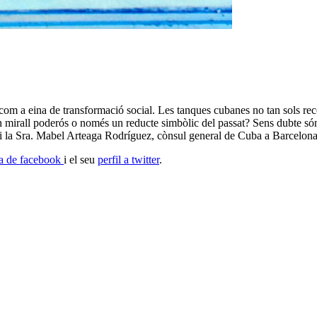
om a eina de transformació social. Les tanques cubanes no tan sols reco
un mirall poderós o només un reducte simbòlic del passat? Sens dubte só
 i la Sra. Mabel Arteaga Rodríguez, cònsul general de Cuba a Barcelona.
na de facebook
i el seu
perfil a twitter
.