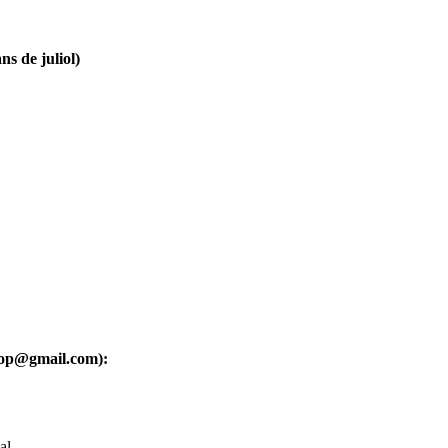
ns de juliol)
oop@gmail.com):
al