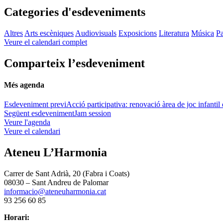
Categories d'esdeveniments
Altres
Arts escèniques
Audiovisuals
Exposicions
Literatura
Música
Pa
Veure el calendari complet
Comparteix l’esdeveniment
Més agenda
Esdeveniment previ
Acció participativa: renovació àrea de joc infanti
Següent esdeveniment
Jam session
Veure l'agenda
Veure el calendari
Ateneu L’Harmonia
Carrer de Sant Adrià, 20 (Fabra i Coats)
08030 – Sant Andreu de Palomar
informacio@ateneuharmonia.cat
93 256 60 85
Horari: