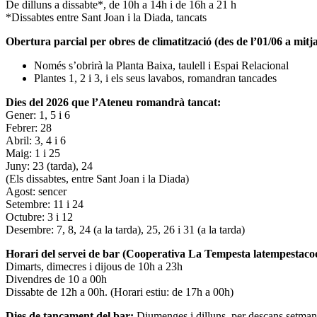
De dilluns a dissabte*, de 10h a 14h i de 16h a 21 h
*Dissabtes entre Sant Joan i la Diada, tancats
Obertura parcial per obres de climatització (des de l’01/06 a mitja
Només s’obrirà la Planta Baixa, taulell i Espai Relacional
Plantes 1, 2 i 3, i els seus lavabos, romandran tancades
Dies del 2026 que l’Ateneu romandrà tancat:
Gener: 1, 5 i 6
Febrer: 28
Abril: 3, 4 i 6
Maig: 1 i 25
Juny: 23 (tarda), 24
(Els dissabtes, entre Sant Joan i la Diada)
Agost: sencer
Setembre: 11 i 24
Octubre: 3 i 12
Desembre: 7, 8, 24 (a la tarda), 25, 26 i 31 (a la tarda)
Horari del servei de bar (Cooperativa La Tempesta latempestac
Dimarts, dimecres i dijous de 10h a 23h
Divendres de 10 a 00h
Dissabte de 12h a 00h. (Horari estiu: de 17h a 00h)
Dies de tancament del bar:
Diumenges i dilluns, per descans setman