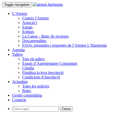
Toggle navigation
L’Ateneu
Coneix l’Ateneu
Associa’t
Espais
Entitats
La Capsa – Banc de recursos
Descarregables
FAQs: preguntes i respostes de l’Ateneu L’Harmonia
Agenda
Tallers
Tots els tallers
Espais d’Aprenentatge Comunitari
Cistella
Finalitza la teva inscripció
Condicions d’inscripció
Actualitat
Totes les notícies
Batec
Gestió comunitària
Contacte