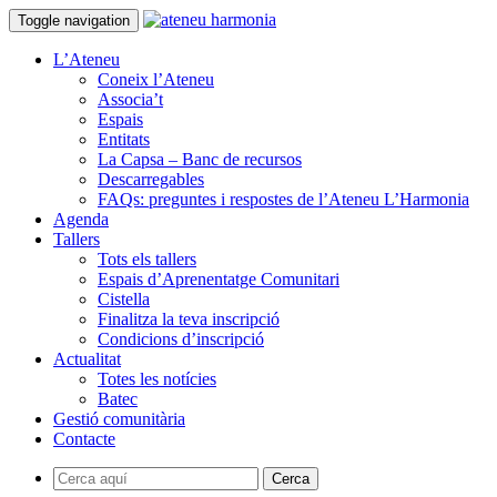
Toggle navigation
L’Ateneu
Coneix l’Ateneu
Associa’t
Espais
Entitats
La Capsa – Banc de recursos
Descarregables
FAQs: preguntes i respostes de l’Ateneu L’Harmonia
Agenda
Tallers
Tots els tallers
Espais d’Aprenentatge Comunitari
Cistella
Finalitza la teva inscripció
Condicions d’inscripció
Actualitat
Totes les notícies
Batec
Gestió comunitària
Contacte