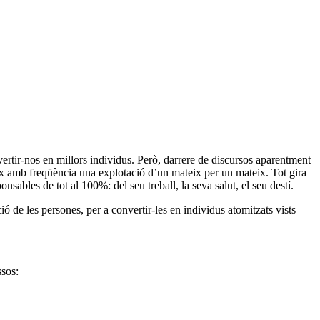
vertir-nos en millors individus. Però, darrere de discursos aparentment
ix amb freqüència una explotació d’un mateix per un mateix. Tot gira
sables de tot al 100%: del seu treball, la seva salut, el seu destí.
 de les persones, per a convertir-les en individus atomitzats vists
ssos: