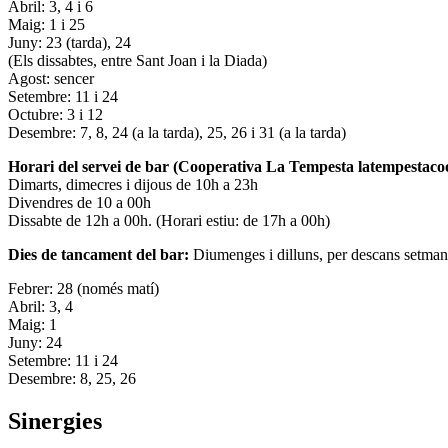
Abril: 3, 4 i 6
Maig: 1 i 25
Juny: 23 (tarda), 24
(Els dissabtes, entre Sant Joan i la Diada)
Agost: sencer
Setembre: 11 i 24
Octubre: 3 i 12
Desembre: 7, 8, 24 (a la tarda), 25, 26 i 31 (a la tarda)
Horari del servei de bar (Cooperativa La Tempesta latempestac
Dimarts, dimecres i dijous de 10h a 23h
Divendres de 10 a 00h
Dissabte de 12h a 00h. (Horari estiu: de 17h a 00h)
Dies de tancament del bar:
Diumenges i dilluns, per descans setman
Febrer: 28 (només matí)
Abril: 3, 4
Maig: 1
Juny: 24
Setembre: 11 i 24
Desembre: 8, 25, 26
Sinergies