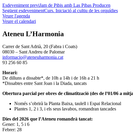
Esdeveniment previ
Jam de Pibis amb Las Pibas Producen
Següent esdeveniment
Curs. Iniciació al cultiu de les orquídies
Veure l'agenda
Veure el calendari
Ateneu L’Harmonia
Carrer de Sant Adrià, 20 (Fabra i Coats)
08030 – Sant Andreu de Palomar
informacio@ateneuharmonia.cat
93 256 60 85
Horari:
De dilluns a dissabte*, de 10h a 14h i de 16h a 21 h
*Dissabtes entre Sant Joan i la Diada, tancats
Obertura parcial per obres de climatització (des de l’01/06 a mitja
Només s’obrirà la Planta Baixa, taulell i Espai Relacional
Plantes 1, 2 i 3, i els seus lavabos, romandran tancades
Dies del 2026 que l’Ateneu romandrà tancat:
Gener: 1, 5 i 6
Febrer: 28