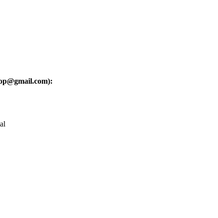
oop@gmail.com):
al