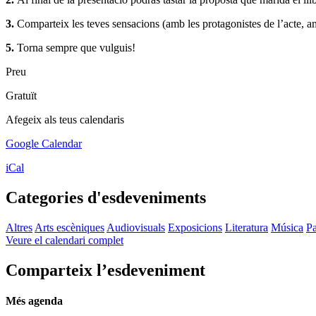
3.
Comparteix les teves sensacions (amb les protagonistes de l’acte, am
5.
Torna sempre que vulguis!
Preu
Gratuït
Afegeix als teus calendaris
Google Calendar
iCal
Categories d'esdeveniments
Altres
Arts escèniques
Audiovisuals
Exposicions
Literatura
Música
Pa
Veure el calendari complet
Comparteix l’esdeveniment
Més agenda