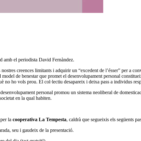
rd amb el periodista David Fernàndez.
nostres creences limitants i adquirir un “excedent de l’ésser” per a con
 el model de benestar que promet el desenvolupament personal constitue
no ho vols prou. El col·lectiu desapareix i deixa pass a individus respon
l desenvolupament personal promou un sistema neoliberal de domesticació
ocietat en la qual habiten.
per la
cooperativa
La Tempesta
, caldrà que segueixis els següents pa
parada, seu i gaudeix de la presentació.
e del dia (tast gratuït!)