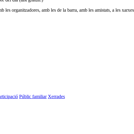
b les organitzadores, amb les de la barra, amb les amistats, a les xarxe
rticipació
Públic familiar
Xerrades