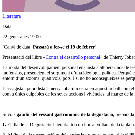
Literatura
Data
22 gener a les 19.00
[Canvi de data!
Passarà a fer-se el 19 de febrer
]
Presentació del llibre «
Contra el desarrollo personal
» de Thierry Joba
La moda del desenvolupament personal ens insta a alliberar-nos de les 
inofensius, presenciem el sorgiment d’una ideologia política. Perquè
entorn d’un axioma: quan vols, pots. I si no ho aconsegueixes és perquè 
L’assagista i periodista Thierry Jobard mostra en aquest treball com e
com a únics culpables de les seves accions i vivències, al marge de la s
Si vols
gaudir del vessant gastronòmic de la degustació
, preparada 
1.
El dia de la Degustació Literària, tria un lloc al voltant de la taula 
2.
Al final de la presentació podràs tastar la proposta que marida el llibr