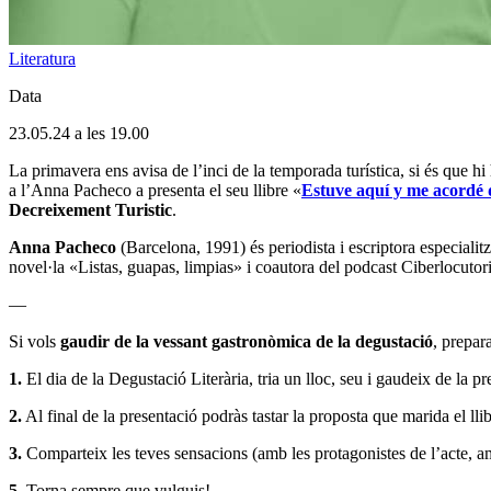
Literatura
Data
23.05.24 a les 19.00
La primavera ens avisa de l’inci de la temporada turística, si és que h
a l’Anna Pacheco a presenta el seu llibre «
Estuve aquí y me acordé d
Decreixement Turistic
.
Anna Pacheco
(Barcelona, 1991) és periodista i escriptora especialit
novel·la «Listas, guapas, limpias» i coautora del podcast Ciberlocutori
—
Si vols
gaudir de la vessant gastronòmica de la degustació
, prepar
1.
El dia de la Degustació Literària, tria un lloc, seu i gaudeix de la pr
2.
Al final de la presentació podràs tastar la proposta que marida el llib
3.
Comparteix les teves sensacions (amb les protagonistes de l’acte, am
5.
Torna sempre que vulguis!