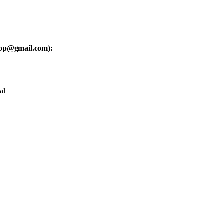
oop@gmail.com):
al