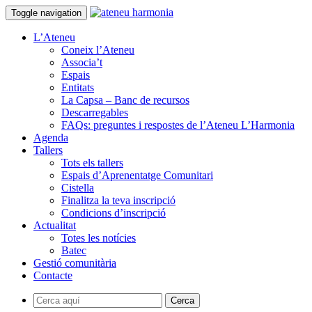
Toggle navigation
L’Ateneu
Coneix l’Ateneu
Associa’t
Espais
Entitats
La Capsa – Banc de recursos
Descarregables
FAQs: preguntes i respostes de l’Ateneu L’Harmonia
Agenda
Tallers
Tots els tallers
Espais d’Aprenentatge Comunitari
Cistella
Finalitza la teva inscripció
Condicions d’inscripció
Actualitat
Totes les notícies
Batec
Gestió comunitària
Contacte