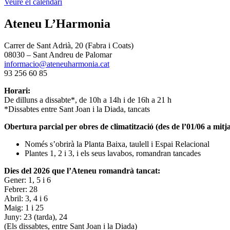
Veure el calendari
Ateneu L’Harmonia
Carrer de Sant Adrià, 20 (Fabra i Coats)
08030 – Sant Andreu de Palomar
informacio@ateneuharmonia.cat
93 256 60 85
Horari:
De dilluns a dissabte*, de 10h a 14h i de 16h a 21 h
*Dissabtes entre Sant Joan i la Diada, tancats
Obertura parcial per obres de climatització (des de l’01/06 a mitja
Només s’obrirà la Planta Baixa, taulell i Espai Relacional
Plantes 1, 2 i 3, i els seus lavabos, romandran tancades
Dies del 2026 que l’Ateneu romandrà tancat:
Gener: 1, 5 i 6
Febrer: 28
Abril: 3, 4 i 6
Maig: 1 i 25
Juny: 23 (tarda), 24
(Els dissabtes, entre Sant Joan i la Diada)