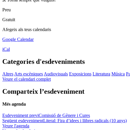
Preu
Gratuït
Afegeix als teus calendaris
Google Calendar
iCal
Categories d'esdeveniments
Altres
Arts escèniques
Audiovisuals
Exposicions
Literatura
Música
Pa
Veure el calendari complet
Comparteix l’esdeveniment
Més agenda
Esdeveniment previ
Comissió de Gènere i Cures
Següent esdeveniment
Literal: Fira d’idees i llibres radicals (10 anys)
Veure l'agenda