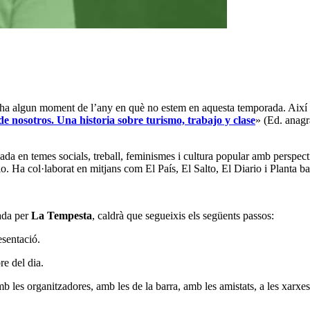
i ha algun moment de l’any en què no estem en aquesta temporada. Així qu
e nosotros. Una historia sobre turismo, trabajo y clase
» (Ed. anag
zada en temes socials, treball, feminismes i cultura popular amb perspect
o. Ha col·laborat en mitjans com El País, El Salto, El Diario i Planta ba
ada per
La Tempesta
, caldrà que segueixis els següents passos:
esentació.
re del dia.
b les organitzadores, amb les de la barra, amb les amistats, a les xarxe